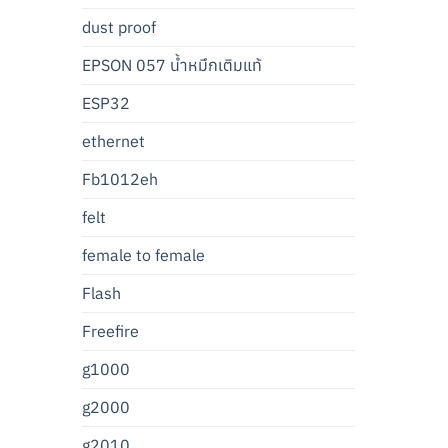
dust proof
EPSON 057 น้ำหมึกเติมแท้
ESP32
ethernet
Fb1012eh
felt
female to female
Flash
Freefire
g1000
g2000
g2010