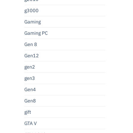
g3000
Gaming
Gaming PC
Gen 8
Gen12
gen2
gen3
Gen4
Gen8
gift
GTA V