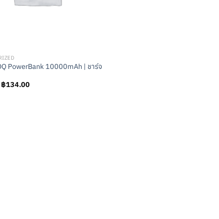
RIZED
 PowerBank 10000mAh | ชาร์จ
Original
Current
฿
134.00
price
price
was:
is:
฿149.00.
฿134.00.