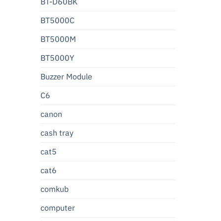
BT-D60BK
BT5000C
BT5000M
BT5000Y
Buzzer Module
C6
canon
cash tray
cat5
cat6
comkub
computer