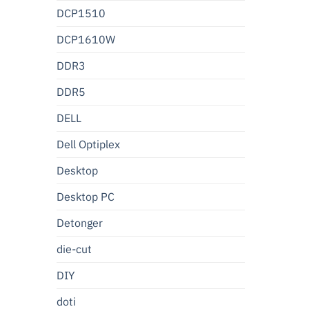
DCP1510
DCP1610W
DDR3
DDR5
DELL
Dell Optiplex
Desktop
Desktop PC
Detonger
die-cut
DIY
doti