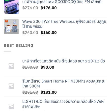
นาฬิกาบลูทูธลำโพง GOOJODOQ วิทยุ FM เสียงดี
was:
is:
Original
Current
฿
276.00
฿219.00.
฿
176.00
฿119.00.
price
price
was:
is:
Wave 300 TWS True Wireless หูฟังอินเอียร์ บลูทูธ
฿276.00.
฿176.00.
ไร้สาย พร้อม
Original
Current
฿
260.00
฿
160.00
price
price
was:
is:
BEST SELLING
฿260.00.
฿160.00.
นาฬิกาเรืองแสงติดผนัง ดีไซน์สวย ขนาด 10-12 นิ้ว
Original
Current
฿
190.00
฿
90.00
price
price
was:
is:
รีโมทไร้สาย Smart Home RF 433Mhz ควบคุมระยะ
฿190.00.
฿90.00.
ไกล 500M
Original
Current
฿
281.00
฿
181.00
price
price
LIGHTTRIO เซ็นเซอร์ตรวจจับความเคลื่อนไหว WiFi
was:
is:
ราคาพิเศษ
฿281.00.
฿181.00.