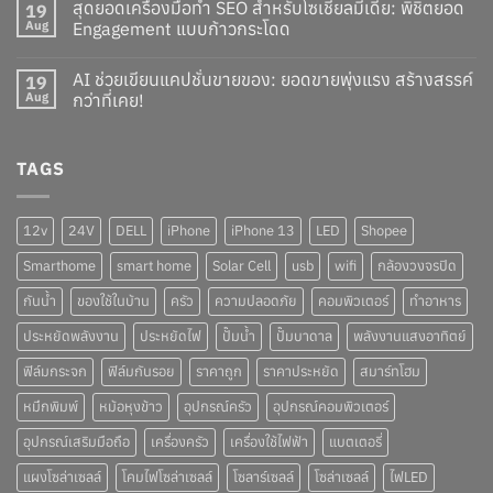
สุดยอดเครื่องมือทำ SEO สำหรับโซเชียลมีเดีย: พิชิตยอด
19
Aug
Engagement แบบก้าวกระโดด
AI ช่วยเขียนแคปชั่นขายของ: ยอดขายพุ่งแรง สร้างสรรค์
19
Aug
กว่าที่เคย!
TAGS
12v
24V
DELL
iPhone
iPhone 13
LED
Shopee
Smarthome
smart home
Solar Cell
usb
wifi
กล้องวงจรปิด
กันน้ำ
ของใช้ในบ้าน
ครัว
ความปลอดภัย
คอมพิวเตอร์
ทำอาหาร
ประหยัดพลังงาน
ประหยัดไฟ
ปั๊มน้ำ
ปั๊มบาดาล
พลังงานแสงอาทิตย์
ฟิล์มกระจก
ฟิล์มกันรอย
ราคาถูก
ราคาประหยัด
สมาร์ทโฮม
หมึกพิมพ์
หม้อหุงข้าว
อุปกรณ์ครัว
อุปกรณ์คอมพิวเตอร์
อุปกรณ์เสริมมือถือ
เครื่องครัว
เครื่องใช้ไฟฟ้า
แบตเตอรี่
แผงโซล่าเซลล์
โคมไฟโซล่าเซลล์
โซลาร์เซลล์
โซล่าเซลล์
ไฟLED