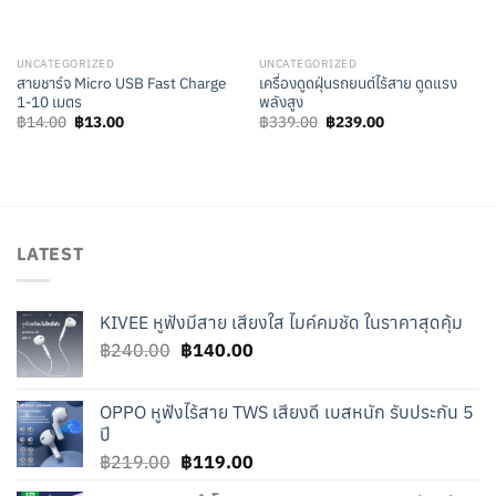
UNCATEGORIZED
UNCATEGORIZED
สายชาร์จ Micro USB Fast Charge
เครื่องดูดฝุ่นรถยนต์ไร้สาย ดูดแรง
1-10 เมตร
พลังสูง
Original
Current
Original
Current
฿
14.00
฿
13.00
฿
339.00
฿
239.00
price
price
price
price
was:
is:
was:
is:
฿14.00.
฿13.00.
฿339.00.
฿239.00.
LATEST
KIVEE หูฟังมีสาย เสียงใส ไมค์คมชัด ในราคาสุดคุ้ม
Original
Current
฿
240.00
฿
140.00
price
price
was:
is:
OPPO หูฟังไร้สาย TWS เสียงดี เบสหนัก รับประกัน 5
฿240.00.
฿140.00.
ปี
Original
Current
฿
219.00
฿
119.00
price
price