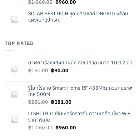
Original
Current
฿
1,060.00
฿
960.00
price
price
SOLAR BESTTECH ชุดโซล่าเซลล์ ONGRID พร้อม
was:
is:
แผงและอุปกรณ์
฿1,060.00.
฿960.00.
TOP RATED
นาฬิกาเรืองแสงติดผนัง ดีไซน์สวย ขนาด 10-12 นิ้ว
Original
Current
฿
190.00
฿
90.00
price
price
was:
is:
รีโมทไร้สาย Smart Home RF 433Mhz ควบคุมระยะ
฿190.00.
฿90.00.
ไกล 500M
Original
Current
฿
281.00
฿
181.00
price
price
LIGHTTRIO เซ็นเซอร์ตรวจจับความเคลื่อนไหว WiFi
was:
is:
ราคาพิเศษ
฿281.00.
฿181.00.
Original
Current
฿
1,060.00
฿
960.00
price
price