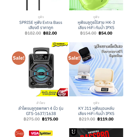
หูฟัง
หูฟัง
SPRISE หูฟัง Extra Bass
หูฟังบลูทูธไร้สาย HK-3
เสียงดี ราคาถูก
เสียง HiFi กันน้ำ IPX5
Original
Current
Original
Current
฿
182.00
฿
82.00
฿
154.00
฿
54.00
price
price
price
price
was:
is:
was:
is:
฿182.00.
฿82.00.
฿154.00.
฿54.00.
Sale!
Sale!
ลำโพง
หูฟัง
ลำโพงบลูทูธพกพา 4 นิ้ว รุ่น
KY J11 หูฟังนอนหลับ
GTS-1637/1638
เสียง HiFi กันน้ำ IPX5
Original
Current
Original
Current
฿
275.00
฿
175.00
฿
219.00
฿
119.00
price
price
price
price
was:
is:
was:
is:
฿275.00.
฿175.00.
฿219.00.
฿119.00.