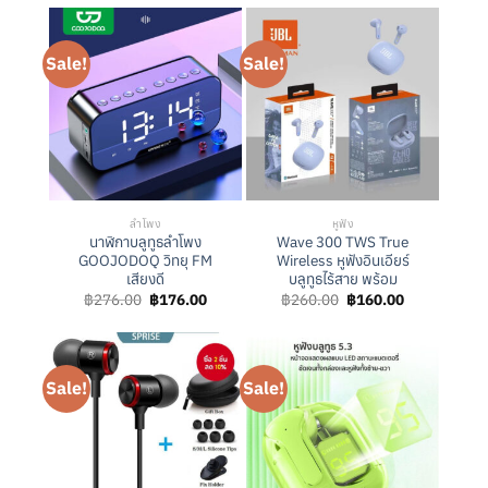
was:
is:
฿219.00.
฿119.00.
Sale!
Sale!
ลำโพง
หูฟัง
นาฬิกาบลูทูธลำโพง
Wave 300 TWS True
GOOJODOQ วิทยุ FM
Wireless หูฟังอินเอียร์
เสียงดี
บลูทูธไร้สาย พร้อม
Original
Current
Original
Current
฿
276.00
฿
176.00
฿
260.00
฿
160.00
price
price
price
price
was:
is:
was:
is:
฿276.00.
฿176.00.
฿260.00.
฿160.00.
Sale!
Sale!