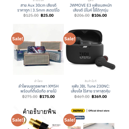
สายแจ็ค
หูฟัง
สาย Aux 30cm เสียงดี
JWMOVE E3 หูฟังเบสหนัก
ราคาถูก | 3.5mm สเตอริโอ
เสียงดี มีไมค์ ใช้ได้ทุกรุ่น
Original
Current
Original
Current
฿
125.00
฿
25.00
฿
206.00
฿
106.00
price
price
price
price
was:
is:
was:
is:
฿125.00.
฿25.00.
฿206.00.
฿106.00.
Sale!
Sale!
ลำโพง
สินค้าไอที
ลำโพงบลูทูธพกพา XM5H
หูฟัง JBL Tune 230NC:
พร้อมที่ตั้งมือถือ ลายไม้
เสียงใส ไร้สาย ราคาสุดคุ้ม
Original
Current
Original
Current
฿
275.00
฿
175.00
฿
469.00
฿
369.00
price
price
price
price
was:
is:
was:
is:
฿275.00.
฿175.00.
฿469.00.
฿369.00.
Sale!
Sale!