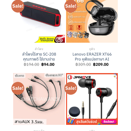
Sale!
Sale!
ลำโพง
หูฟัง
ลำโพงไร้สาย SC-208
Lenovo ERAZER XT66
คุณภาพดี ใช้งานง่าย
Pro หูฟังแปลภาษา AI
Original
Current
Original
Current
฿
194.00
฿
94.00
฿
309.00
฿
209.00
price
price
price
price
was:
is:
was:
is:
฿194.00.
฿94.00.
฿309.00.
฿209.00.
Sale!
Sale!