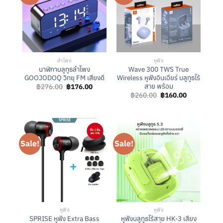
ลำโพง
หูฟัง
นาฬิกาบลูทูธลำโพง
Wave 300 TWS True
GOOJODOQ วิทยุ FM เสียงดี
Wireless หูฟังอินเอียร์ บลูทูธไร้
สาย พร้อม
Original
Current
฿
276.00
฿
176.00
price
price
Original
Current
฿
260.00
฿
160.00
was:
is:
price
price
฿276.00.
฿176.00.
was:
is:
฿260.00.
฿160.00.
Sale!
Sale!
หูฟัง
หูฟัง
SPRISE หูฟัง Extra Bass
หูฟังบลูทูธไร้สาย HK-3 เสียง