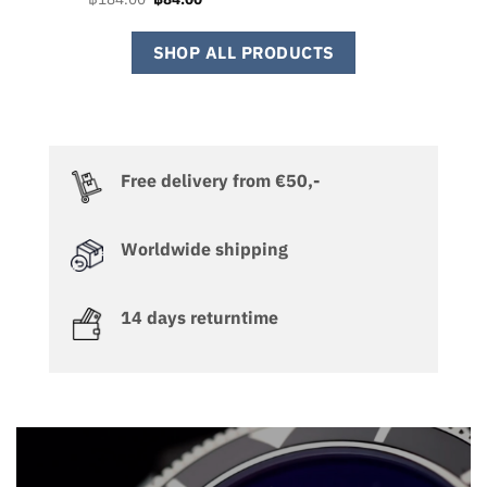
was:
is:
price
price
฿105.00.
฿5.00.
was:
is:
฿184.00.
฿84.00.
SHOP ALL PRODUCTS
Free delivery from €50,-
Worldwide shipping
14 days returntime