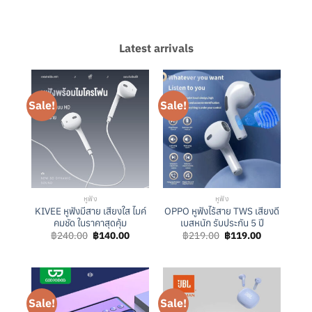
Latest arrivals
Sale!
Sale!
หูฟัง
หูฟัง
KIVEE หูฟังมีสาย เสียงใส ไมค์
OPPO หูฟังไร้สาย TWS เสียงดี
คมชัด ในราคาสุดคุ้ม
เบสหนัก รับประกัน 5 ปี
Original
Current
Original
Current
฿
240.00
฿
140.00
฿
219.00
฿
119.00
price
price
price
price
was:
is:
was:
is:
฿240.00.
฿140.00.
฿219.00.
฿119.00.
Sale!
Sale!