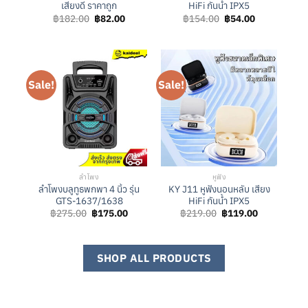
เสียงดี ราคาถูก
HiFi กันน้ำ IPX5
Original
Current
Original
Current
฿
182.00
฿
82.00
฿
154.00
฿
54.00
price
price
price
price
was:
is:
was:
is:
฿182.00.
฿82.00.
฿154.00.
฿54.00.
Sale!
Sale!
ลำโพง
หูฟัง
ลำโพงบลูทูธพกพา 4 นิ้ว รุ่น
KY J11 หูฟังนอนหลับ เสียง
GTS-1637/1638
HiFi กันน้ำ IPX5
Original
Current
Original
Current
฿
275.00
฿
175.00
฿
219.00
฿
119.00
price
price
price
price
was:
is:
was:
is:
฿275.00.
฿175.00.
฿219.00.
฿119.00.
SHOP ALL PRODUCTS