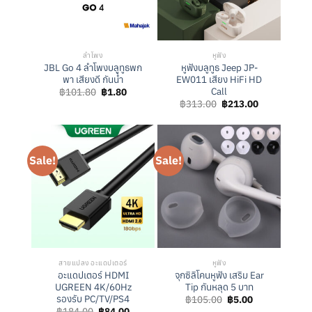
ลำโพง
หูฟัง
JBL Go 4 ลำโพงบลูทูธพก
หูฟังบลูทูธ Jeep JP-
พา เสียงดี กันน้ำ
EW011 เสียง HiFi HD
Call
Original
Current
฿
101.80
฿
1.80
price
price
Original
Current
฿
313.00
฿
213.00
was:
is:
price
price
฿101.80.
฿1.80.
was:
is:
฿313.00.
฿213.00.
Sale!
Sale!
สายแปลง อะแดปเตอร์
หูฟัง
อะแดปเตอร์ HDMI
จุกซิลิโคนหูฟัง เสริม Ear
UGREEN 4K/60Hz
Tip กันหลุด 5 บาท
รองรับ PC/TV/PS4
Original
Current
฿
105.00
฿
5.00
price
price
Original
Current
฿
184.00
฿
84.00