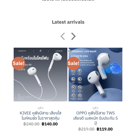
Latest arrivals
Sale!
Sale!
หูฟัง
หูฟัง
KIVEE หูฟังมีสาย เสียงใส
OPPO หูฟังไร้สาย TWS
ไมค์คมชัด ในราคาสุดคุ้ม
เสียงดี เบสหนัก รับประกัน 5
ปี
Original
Current
฿
240.00
฿
140.00
price
price
Original
Current
฿
219.00
฿
119.00
was:
is:
price
price
฿240.00.
฿140.00.