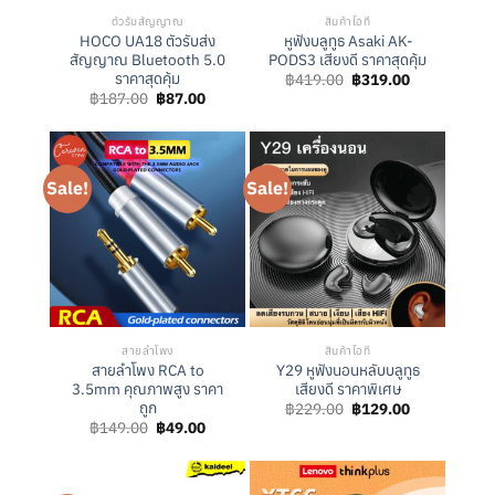
ตัวรับสัญญาณ
สินค้าไอที
HOCO UA18 ตัวรับส่ง
หูฟังบลูทูธ Asaki AK-
สัญญาณ Bluetooth 5.0
PODS3 เสียงดี ราคาสุดคุ้ม
ราคาสุดคุ้ม
Original
Current
฿
419.00
฿
319.00
price
price
Original
Current
฿
187.00
฿
87.00
was:
is:
price
price
฿419.00.
฿319.00.
was:
is:
฿187.00.
฿87.00.
Sale!
Sale!
สายลำโพง
สินค้าไอที
สายลำโพง RCA to
Y29 หูฟังนอนหลับบลูทูธ
3.5mm คุณภาพสูง ราคา
เสียงดี ราคาพิเศษ
ถูก
Original
Current
฿
229.00
฿
129.00
price
price
Original
Current
฿
149.00
฿
49.00
was:
is:
price
price
฿229.00.
฿129.00.
was:
is:
฿149.00.
฿49.00.