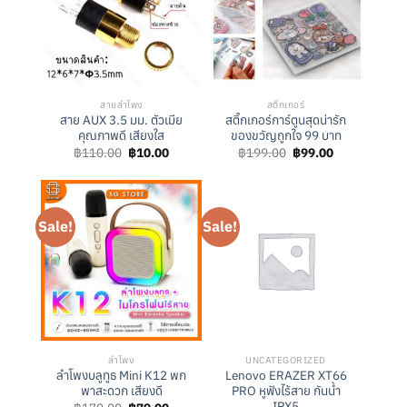
สายลำโพง
สติ๊กเกอร์
สาย AUX 3.5 มม. ตัวเมีย
สติ๊กเกอร์การ์ตูนสุดน่ารัก
คุณภาพดี เสียงใส
ของขวัญถูกใจ 99 บาท
Original
Current
Original
Current
฿
110.00
฿
10.00
฿
199.00
฿
99.00
price
price
price
price
was:
is:
was:
is:
฿110.00.
฿10.00.
฿199.00.
฿99.00.
Sale!
Sale!
ลำโพง
UNCATEGORIZED
ลำโพงบลูทูธ Mini K12 พก
Lenovo ERAZER XT66
พาสะดวก เสียงดี
PRO หูฟังไร้สาย กันน้ำ
IPX5
Original
Current