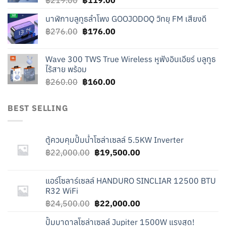
฿
219.00
฿
119.00
price
price
นาฬิกาบลูทูธลำโพง GOOJODOQ วิทยุ FM เสียงดี
was:
is:
Original
Current
฿
276.00
฿219.00.
฿
176.00
฿119.00.
price
price
was:
is:
Wave 300 TWS True Wireless หูฟังอินเอียร์ บลูทูธ
฿276.00.
฿176.00.
ไร้สาย พร้อม
Original
Current
฿
260.00
฿
160.00
price
price
was:
is:
BEST SELLING
฿260.00.
฿160.00.
ตู้ควบคุมปั๊มน้ำโซล่าเซลล์ 5.5KW Inverter
Original
Current
฿
22,000.00
฿
19,500.00
price
price
was:
is:
แอร์โซลาร์เซลล์ HANDURO SINCLIAR 12500 BTU
฿22,000.00.
฿19,500.00.
R32 WiFi
Original
Current
฿
24,500.00
฿
22,000.00
price
price
ปั๊มบาดาลโซล่าเซลล์ Jupiter 1500W แรงสุด!
was:
is: