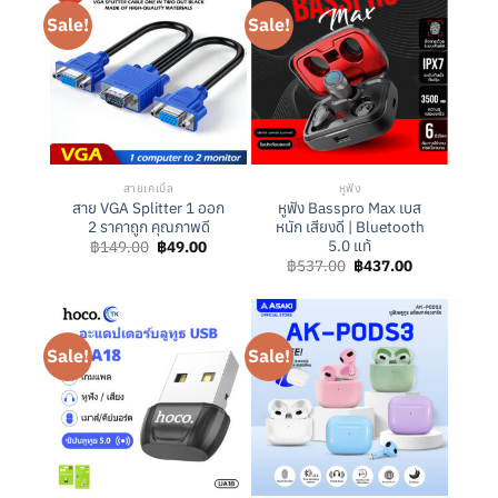
Sale!
Sale!
สายเคเบิ้ล
หูฟัง
สาย VGA Splitter 1 ออก
หูฟัง Basspro Max เบส
2 ราคาถูก คุณภาพดี
หนัก เสียงดี | Bluetooth
5.0 แท้
Original
Current
฿
149.00
฿
49.00
price
price
Original
Current
฿
537.00
฿
437.00
was:
is:
price
price
฿149.00.
฿49.00.
was:
is:
฿537.00.
฿437.00.
Sale!
Sale!