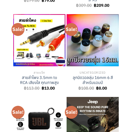
฿
179.00
฿
79.00
price
price
Original
Current
฿
309.00
฿
209.00
was:
is:
price
price
฿179.00.
฿79.00.
was:
is:
฿309.00.
฿209.00.
Sale!
Sale!
สายแจ็ค
UNCATEGORIZED
สายลำโพง 3.5mm to
ลูกบิดวอลลุ่ม 16mm 6 สี
RCA เสียงใส คุณภาพสูง
สำหรับแอมป์
Original
Current
Original
Current
฿
113.00
฿
13.00
฿
108.00
฿
8.00
price
price
price
price
was:
is:
was:
is:
฿113.00.
฿13.00.
฿108.00.
฿8.00.
Sale!
Sale!