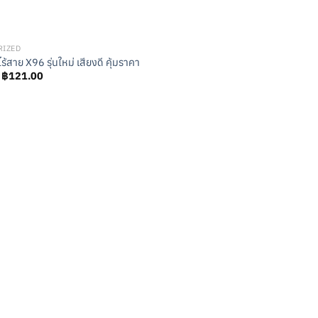
RIZED
ไร้สาย X96 รุ่นใหม่ เสียงดี คุ้มราคา
Original
Current
฿
121.00
price
price
was:
is:
฿134.00.
฿121.00.