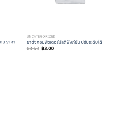
UNCATEGORIZED
เศษ ราคา
ขาตั้งคอมพิวเตอร์มัลติฟังก์ชัน ปรับระดับได้
Original
Current
฿
3.50
฿
3.00
price
price
was:
is:
฿3.50.
฿3.00.