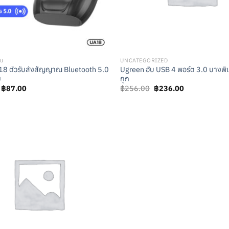
าณ
UNCATEGORIZED
8 ตัวรับส่งสัญญาณ Bluetooth 5.0
Ugreen ฮับ USB 4 พอร์ต 3.0 บางพิ
ม
ถูก
Original
Current
Original
Current
฿
87.00
฿
256.00
฿
236.00
price
price
price
price
was:
is:
was:
is:
฿187.00.
฿87.00.
฿256.00.
฿236.00.