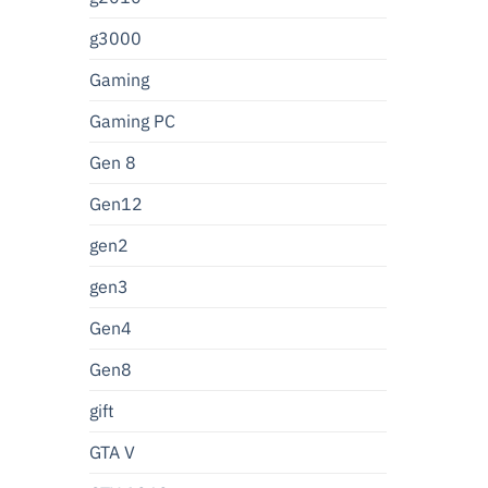
g3000
Gaming
Gaming PC
Gen 8
Gen12
gen2
gen3
Gen4
Gen8
gift
GTA V