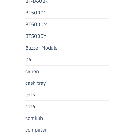
BT-D60BK
BT5000C
BT5000M
BT5000Y
Buzzer Module
C6
canon
cash tray
cat5
cat6
comkub
computer