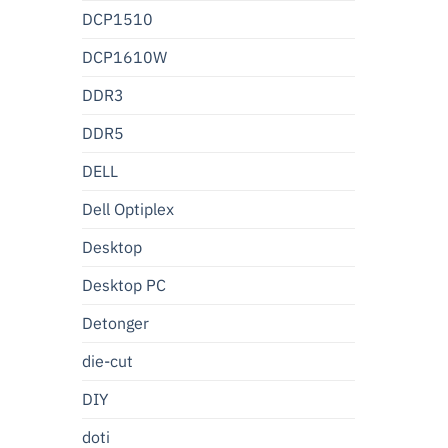
DCP1510
DCP1610W
DDR3
DDR5
DELL
Dell Optiplex
Desktop
Desktop PC
Detonger
die-cut
DIY
doti