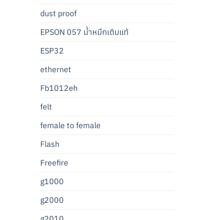
dust proof
EPSON 057 น้ำหมึกเติมแท้
ESP32
ethernet
Fb1012eh
felt
female to female
Flash
Freefire
g1000
g2000
g2010