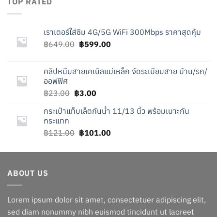
TOP RATED
เราเตอร์ใส่ซิม 4G/5G WiFi 300Mbps ราคาสุดคุ้ม
Original
Current
฿
649.00
฿
599.00
price
price
was:
is:
คลิปหนีบสายเคเบิลแม่เหล็ก จัดระเบียบสาย บ้าน/รถ/
฿649.00.
฿599.00.
ออฟฟิศ
Original
Current
฿
23.00
฿
3.00
price
price
กระเป๋าแท็บเล็ตกันน้ำ 11/13 นิ้ว พร้อมเบาะกัน
was:
is:
กระแทก
฿23.00.
฿3.00.
Original
Current
฿
121.00
฿
101.00
price
price
was:
is:
฿121.00.
฿101.00.
ABOUT US
Lorem ipsum dolor sit amet, consectetuer adipiscing elit,
sed diam nonummy nibh euismod tincidunt ut laoreet