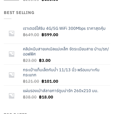
price
price
was:
is:
BEST SELLING
฿260.00.
฿160.00.
เราเตอร์ใส่ซิม 4G/5G WiFi 300Mbps ราคาสุดคุ้ม
Original
Current
฿
649.00
฿
599.00
price
price
was:
is:
คลิปหนีบสายเคเบิลแม่เหล็ก จัดระเบียบสาย บ้าน/รถ/
฿649.00.
฿599.00.
ออฟฟิศ
Original
Current
฿
23.00
฿
3.00
price
price
กระเป๋าแท็บเล็ตกันน้ำ 11/13 นิ้ว พร้อมเบาะกัน
was:
is:
กระแทก
฿23.00.
฿3.00.
Original
Current
฿
121.00
฿
101.00
price
price
แผ่นรองเม้าส์ลายการ์ตูนน่ารัก 260x210 มม.
was:
is:
Original
Current
฿
38.00
฿
฿121.00.
18.00
฿101.00.
price
price
was:
is:
฿38.00.
฿18.00.