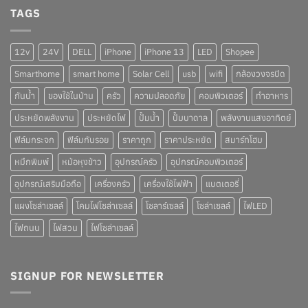
TAGS
12v
24V
DELL
iPhone
iPhone 13
LED
Shopee
Smarthome
smart home
Solar Cell
usb
wifi
กล้องวงจรปิด
กันน้ำ
ของใช้ในบ้าน
ครัว
ความปลอดภัย
คอมพิวเตอร์
ทำอาหาร
ประหยัดพลังงาน
ประหยัดไฟ
ปั๊มน้ำ
ปั๊มบาดาล
พลังงานแสงอาทิตย์
ฟิล์มกระจก
ฟิล์มกันรอย
ราคาถูก
ราคาประหยัด
สมาร์ทโฮม
หมึกพิมพ์
หม้อหุงข้าว
อุปกรณ์ครัว
อุปกรณ์คอมพิวเตอร์
อุปกรณ์เสริมมือถือ
เครื่องครัว
เครื่องใช้ไฟฟ้า
แบตเตอรี่
แผงโซล่าเซลล์
โคมไฟโซล่าเซลล์
โซลาร์เซลล์
โซล่าเซลล์
ไฟLED
ไฟถนน
ไฟสวน
ไฟโซล่าเซลล์
SIGNUP FOR NEWSLETTER