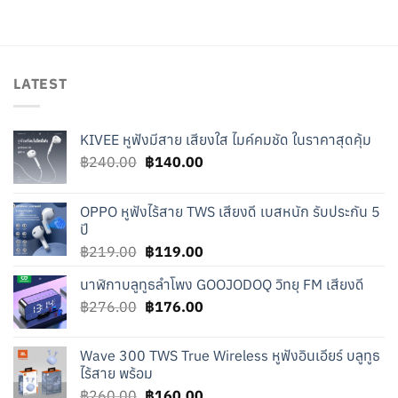
was:
is:
was:
is:
฿175.00.
฿75.00.
฿61.00.
฿11.00.
LATEST
KIVEE หูฟังมีสาย เสียงใส ไมค์คมชัด ในราคาสุดคุ้ม
Original
Current
฿
240.00
฿
140.00
price
price
was:
is:
OPPO หูฟังไร้สาย TWS เสียงดี เบสหนัก รับประกัน 5
฿240.00.
฿140.00.
ปี
Original
Current
฿
219.00
฿
119.00
price
price
นาฬิกาบลูทูธลำโพง GOOJODOQ วิทยุ FM เสียงดี
was:
is:
Original
Current
฿
276.00
฿219.00.
฿
176.00
฿119.00.
price
price
was:
is:
Wave 300 TWS True Wireless หูฟังอินเอียร์ บลูทูธ
฿276.00.
฿176.00.
ไร้สาย พร้อม
Original
Current
฿
260.00
฿
160.00