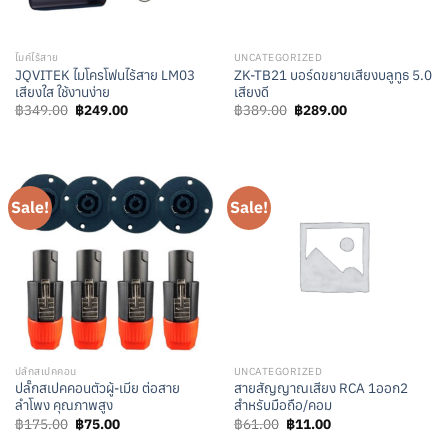
ไมค์ไร้สาย
UNCATEGORIZED
JQVITEK ไมโครโฟนไร้สาย LM03
ZK-TB21 บอร์ดขยายเสียงบลูทูธ 5.0
เสียงใส ใช้งานง่าย
เสียงดี
Original
Current
Original
Current
฿
349.00
฿
249.00
฿
389.00
฿
289.00
price
price
price
price
was:
is:
was:
is:
฿349.00.
฿249.00.
฿389.00.
฿289.00.
Sale!
Sale!
ปลั๊กสเปคคอน
UNCATEGORIZED
ปลั๊กสเปคคอนตัวผู้-เมีย ต่อสาย
สายสัญญาณเสียง RCA 1ออก2
ลำโพง คุณภาพสูง
สำหรับมือถือ/คอม
Original
Current
Original
Current
฿
175.00
฿
75.00
฿
61.00
฿
11.00
price
price
price
price