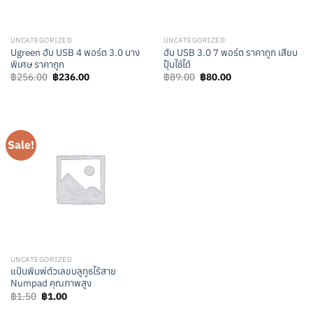
UNCATEGORIZED
UNCATEGORIZED
Ugreen ฮับ USB 4 พอร์ต 3.0 บาง
ฮับ USB 3.0 7 พอร์ต ราคาถูก เสียบ
พิเศษ ราคาถูก
ปุ๊บใช้ได้
Original
Current
Original
Current
฿
256.00
฿
236.00
฿
89.00
฿
80.00
price
price
price
price
was:
is:
was:
is:
฿256.00.
฿236.00.
฿89.00.
฿80.00.
Sale!
UNCATEGORIZED
แป้นพิมพ์ตัวเลขบลูทูธไร้สาย
Numpad คุณภาพสูง
Original
Current
฿
1.50
฿
1.00
price
price