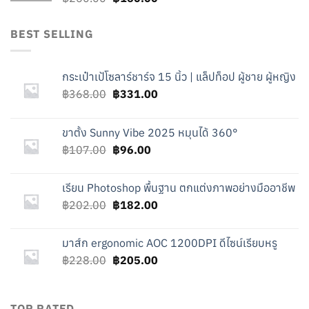
price
price
was:
is:
BEST SELLING
฿260.00.
฿160.00.
กระเป๋าเป้โซลาร์ชาร์จ 15 นิ้ว | แล็ปท็อป ผู้ชาย ผู้หญิง
Original
Current
฿
368.00
฿
331.00
price
price
was:
is:
ขาตั้ง Sunny Vibe 2025 หมุนได้ 360°
฿368.00.
฿331.00.
Original
Current
฿
107.00
฿
96.00
price
price
was:
is:
เรียน Photoshop พื้นฐาน ตกแต่งภาพอย่างมืออาชีพ
฿107.00.
฿96.00.
Original
Current
฿
202.00
฿
182.00
price
price
was:
is:
มาส์ก ergonomic AOC 1200DPI ดีไซน์เรียบหรู
฿202.00.
฿182.00.
Original
Current
฿
228.00
฿
205.00
price
price
was:
is:
฿228.00.
฿205.00.
TOP RATED