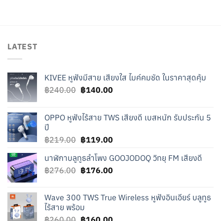
was:
is:
฿1.50.
฿1.00.
LATEST
KIVEE หูฟังมีสาย เสียงใส ไมค์คมชัด ในราคาสุดคุ้ม
Original
Current
฿
240.00
฿
140.00
price
price
was:
is:
OPPO หูฟังไร้สาย TWS เสียงดี เบสหนัก รับประกัน 5
฿240.00.
฿140.00.
ปี
Original
Current
฿
219.00
฿
119.00
price
price
นาฬิกาบลูทูธลำโพง GOOJODOQ วิทยุ FM เสียงดี
was:
is:
Original
Current
฿
276.00
฿219.00.
฿
176.00
฿119.00.
price
price
was:
is:
Wave 300 TWS True Wireless หูฟังอินเอียร์ บลูทูธ
฿276.00.
฿176.00.
ไร้สาย พร้อม
Original
Current
฿
260.00
฿
160.00