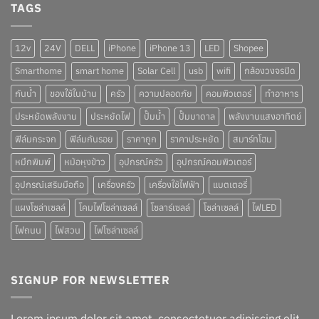
TAGS
12v
24V
DELL
iPhone
iPhone 13
LED
Shopee
Smarthome
smart home
Solar Cell
usb
wifi
กล้องวงจรปิด
กันน้ำ
ของใช้ในบ้าน
ครัว
ความปลอดภัย
คอมพิวเตอร์
ทำอาหาร
ประหยัดพลังงาน
ประหยัดไฟ
ปั๊มน้ำ
ปั๊มบาดาล
พลังงานแสงอาทิตย์
ฟิล์มกระจก
ฟิล์มกันรอย
ราคาถูก
ราคาประหยัด
สมาร์ทโฮม
หมึกพิมพ์
หม้อหุงข้าว
อุปกรณ์ครัว
อุปกรณ์คอมพิวเตอร์
อุปกรณ์เสริมมือถือ
เครื่องครัว
เครื่องใช้ไฟฟ้า
แบตเตอรี่
แผงโซล่าเซลล์
โคมไฟโซล่าเซลล์
โซลาร์เซลล์
โซล่าเซลล์
ไฟLED
ไฟถนน
ไฟสวน
ไฟโซล่าเซลล์
SIGNUP FOR NEWSLETTER
Lorem ipsum dolor sit amet, consectetuer adipiscing elit,