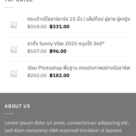
กระเป๋าเป้โซลาร์ชาร์จ 15 นิ้ว | แล็ปท็อป ผู้ชาย ผู้หญิง
Original
Current
฿
368.00
฿
331.00
price
price
was:
is:
ขาตั้ง Sunny Vibe 2025 หมุนได้ 360°
฿368.00.
฿331.00.
Original
Current
฿
107.00
฿
96.00
price
price
was:
is:
เรียน Photoshop พื้นฐาน ตกแต่งภาพอย่างมืออาชีพ
฿107.00.
฿96.00.
Original
Current
฿
202.00
฿
182.00
price
price
was:
is:
฿202.00.
฿182.00.
ABOUT US
Lorem ipsum dolor sit amet, consectetuer adipiscing elit,
sed diam nonummy nibh euismod tincidunt ut laoreet