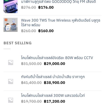
นาฬิกาบลูทูธลำโพง GOOJODOQ วิทยุ FM เสียงดี
was:
is:
Original
Current
฿
276.00
฿219.00.
฿
176.00
฿119.00.
price
price
was:
is:
Wave 300 TWS True Wireless หูฟังอินเอียร์ บลูทูธ
฿276.00.
฿176.00.
ไร้สาย พร้อม
Original
Current
฿
260.00
฿
160.00
price
price
was:
is:
BEST SELLING
฿260.00.
฿160.00.
โคมไฟถนนโซล่าเซลล์อัจฉริยะ 80W พร้อม CCTV
Original
Current
฿
31,500.00
฿
29,000.00
price
price
was:
is:
กังหันตีน้ำโซล่าเซลล์ บำบัดน้ำเสีย ราคาถูก
฿31,500.00.
฿29,000.00.
Original
Current
฿
41,400.00
฿
38,900.00
price
price
was:
is:
โคมไฟถนนโซล่าเซลล์ 300W แสงวอร์มไวท์
฿41,400.00.
฿38,900.00.
Original
Current
฿
19,700.00
฿
17,200.00