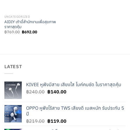
UNCATEGORIZED
AIDIY เก้าอี้สำนักงานเพื่อสุขภาพ
ราคาสุดคุ้ม
Original
Current
฿
769.00
฿
692.00
price
price
was:
is:
฿769.00.
฿692.00.
LATEST
KIVEE หูฟังมีสาย เสียงใส ไมค์คมชัด ในราคาสุดคุ้ม
Original
Current
฿
240.00
฿
140.00
price
price
was:
is:
OPPO หูฟังไร้สาย TWS เสียงดี เบสหนัก รับประกัน 5
฿240.00.
฿140.00.
ปี
Original
Current
฿
219.00
฿
119.00
price
price