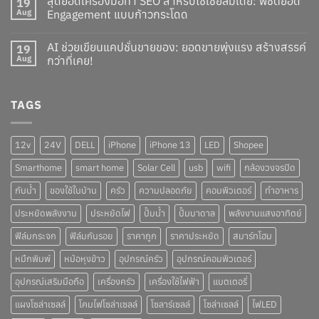
สุดยอดเครื่องมือทำ SEO สำหรับโซเชียลมีเดีย: พิชิตยอด
19
Aug
Engagement แบบก้าวกระโดด
AI ช่วยเขียนแคปชั่นขายของ: ยอดขายพุ่งแรง สร้างสรรค์
19
Aug
กว่าที่เคย!
TAGS
12v
24V
DELL
iPhone
iPhone 13
LED
Shopee
Smarthome
smart home
Solar Cell
usb
wifi
กล้องวงจรปิด
กันน้ำ
ของใช้ในบ้าน
ครัว
ความปลอดภัย
คอมพิวเตอร์
ทำอาหาร
ประหยัดพลังงาน
ประหยัดไฟ
ปั๊มน้ำ
ปั๊มบาดาล
พลังงานแสงอาทิตย์
ฟิล์มกระจก
ฟิล์มกันรอย
ราคาถูก
ราคาประหยัด
สมาร์ทโฮม
หมึกพิมพ์
หม้อหุงข้าว
อุปกรณ์ครัว
อุปกรณ์คอมพิวเตอร์
อุปกรณ์เสริมมือถือ
เครื่องครัว
เครื่องใช้ไฟฟ้า
แบตเตอรี่
แผงโซล่าเซลล์
โคมไฟโซล่าเซลล์
โซลาร์เซลล์
โซล่าเซลล์
ไฟLED