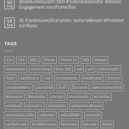
สุดยอดเครื่องมือทำ SEO สำหรับโซเชียลมีเดีย: พิชิตยอด
19
Aug
Engagement แบบก้าวกระโดด
AI ช่วยเขียนแคปชั่นขายของ: ยอดขายพุ่งแรง สร้างสรรค์
19
Aug
กว่าที่เคย!
TAGS
12v
24V
DELL
iPhone
iPhone 13
LED
Shopee
Smarthome
smart home
Solar Cell
usb
wifi
กล้องวงจรปิด
กันน้ำ
ของใช้ในบ้าน
ครัว
ความปลอดภัย
คอมพิวเตอร์
ทำอาหาร
ประหยัดพลังงาน
ประหยัดไฟ
ปั๊มน้ำ
ปั๊มบาดาล
พลังงานแสงอาทิตย์
ฟิล์มกระจก
ฟิล์มกันรอย
ราคาถูก
ราคาประหยัด
สมาร์ทโฮม
หมึกพิมพ์
หม้อหุงข้าว
อุปกรณ์ครัว
อุปกรณ์คอมพิวเตอร์
อุปกรณ์เสริมมือถือ
เครื่องครัว
เครื่องใช้ไฟฟ้า
แบตเตอรี่
แผงโซล่าเซลล์
โคมไฟโซล่าเซลล์
โซลาร์เซลล์
โซล่าเซลล์
ไฟLED