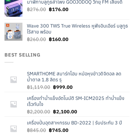
นาฬิกาบลูทูธลำโพง GOOJODOQ วิทยุ FM เสียงดี
was:
is:
Original
Current
฿
276.00
฿219.00.
฿
176.00
฿119.00.
price
price
was:
is:
Wave 300 TWS True Wireless หูฟังอินเอียร์ บลูทูธ
฿276.00.
฿176.00.
ไร้สาย พร้อม
Original
Current
฿
260.00
฿
160.00
price
price
was:
is:
BEST SELLING
฿260.00.
฿160.00.
SMARTHOME สมาร์ทโฮม หม้อหุงข้าวดิจิตอล ลด
น้ำตาล 1.8 ลิตร รุ
Original
Current
฿
1,119.00
฿
999.00
price
price
เครื่องทำน้ำแข็งอัตโนมัติ SM-ICM2025 ทำน้ำแข็ง
was:
is:
เร็วทันใจ
฿1,119.00.
฿999.00.
Original
Current
฿
2,200.00
฿
2,100.00
price
price
เครื่องปั่นอุตสาหกรรม BD-2022 | รับประกัน 3 ปี
was:
is:
Original
Current
฿
845.00
฿
745.00
฿2,200.00.
฿2,100.00.