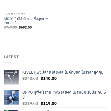
UNCATEGORIZED
AIDIY เก้าอี้สำนักงานเพื่อสุขภาพ
ราคาสุดคุ้ม
Original
Current
฿
769.00
฿
692.00
price
price
was:
is:
฿769.00.
฿692.00.
LATEST
KIVEE หูฟังมีสาย เสียงใส ไมค์คมชัด ในราคาสุดคุ้ม
Original
Current
฿
240.00
฿
140.00
price
price
was:
is:
OPPO หูฟังไร้สาย TWS เสียงดี เบสหนัก รับประกัน 5
฿240.00.
฿140.00.
ปี
Original
Current
฿
219.00
฿
119.00
price
price