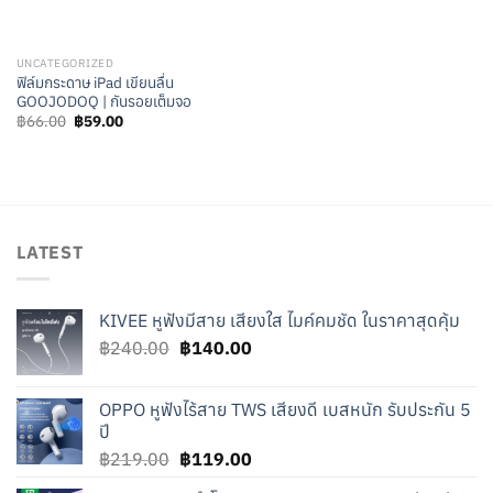
UNCATEGORIZED
ฟิล์มกระดาษ iPad เขียนลื่น
GOOJODOQ | กันรอยเต็มจอ
Original
Current
฿
66.00
฿
59.00
price
price
was:
is:
฿66.00.
฿59.00.
LATEST
KIVEE หูฟังมีสาย เสียงใส ไมค์คมชัด ในราคาสุดคุ้ม
Original
Current
฿
240.00
฿
140.00
price
price
was:
is:
OPPO หูฟังไร้สาย TWS เสียงดี เบสหนัก รับประกัน 5
฿240.00.
฿140.00.
ปี
Original
Current
฿
219.00
฿
119.00
price
price