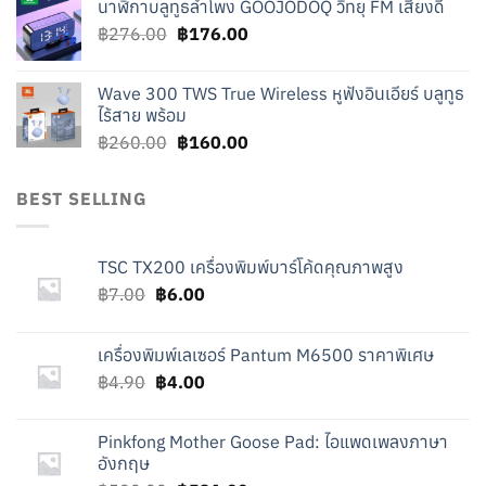
นาฬิกาบลูทูธลำโพง GOOJODOQ วิทยุ FM เสียงดี
was:
is:
Original
Current
฿
276.00
฿219.00.
฿
176.00
฿119.00.
price
price
was:
is:
Wave 300 TWS True Wireless หูฟังอินเอียร์ บลูทูธ
฿276.00.
฿176.00.
ไร้สาย พร้อม
Original
Current
฿
260.00
฿
160.00
price
price
was:
is:
BEST SELLING
฿260.00.
฿160.00.
TSC TX200 เครื่องพิมพ์บาร์โค้ดคุณภาพสูง
Original
Current
฿
7.00
฿
6.00
price
price
was:
is:
เครื่องพิมพ์เลเซอร์ Pantum M6500 ราคาพิเศษ
฿7.00.
฿6.00.
Original
Current
฿
4.90
฿
4.00
price
price
was:
is:
Pinkfong Mother Goose Pad: ไอแพดเพลงภาษา
฿4.90.
฿4.00.
อังกฤษ