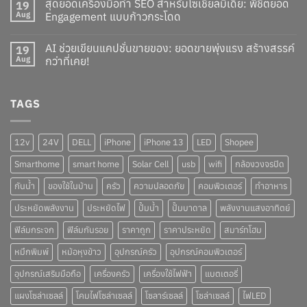
สุดยอดเครื่องมือทำ SEO สำหรับโซเชียลมีเดีย: พิชิตยอด
19
Aug
Engagement แบบก้าวกระโดด
AI ช่วยเขียนแคปชั่นขายของ: ยอดขายพุ่งแรง สร้างสรรค์
19
Aug
กว่าที่เคย!
TAGS
12v
24V
DELL
iPhone
iPhone 13
LED
Shopee
Smarthome
smart home
Solar Cell
usb
wifi
กล้องวงจรปิด
กันน้ำ
ของใช้ในบ้าน
ครัว
ความปลอดภัย
คอมพิวเตอร์
ทำอาหาร
ประหยัดพลังงาน
ประหยัดไฟ
ปั๊มน้ำ
ปั๊มบาดาล
พลังงานแสงอาทิตย์
ฟิล์มกระจก
ฟิล์มกันรอย
ราคาถูก
ราคาประหยัด
สมาร์ทโฮม
หมึกพิมพ์
หม้อหุงข้าว
อุปกรณ์ครัว
อุปกรณ์คอมพิวเตอร์
อุปกรณ์เสริมมือถือ
เครื่องครัว
เครื่องใช้ไฟฟ้า
แบตเตอรี่
แผงโซล่าเซลล์
โคมไฟโซล่าเซลล์
โซลาร์เซลล์
โซล่าเซลล์
ไฟLED