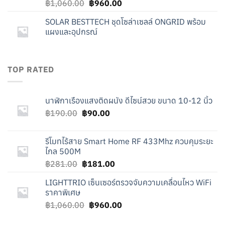
Original
Current
฿
1,060.00
฿
960.00
price
price
SOLAR BESTTECH ชุดโซล่าเซลล์ ONGRID พร้อม
was:
is:
แผงและอุปกรณ์
฿1,060.00.
฿960.00.
TOP RATED
นาฬิกาเรืองแสงติดผนัง ดีไซน์สวย ขนาด 10-12 นิ้ว
Original
Current
฿
190.00
฿
90.00
price
price
was:
is:
รีโมทไร้สาย Smart Home RF 433Mhz ควบคุมระยะ
฿190.00.
฿90.00.
ไกล 500M
Original
Current
฿
281.00
฿
181.00
price
price
LIGHTTRIO เซ็นเซอร์ตรวจจับความเคลื่อนไหว WiFi
was:
is:
ราคาพิเศษ
฿281.00.
฿181.00.
Original
Current
฿
1,060.00
฿
960.00
price
price