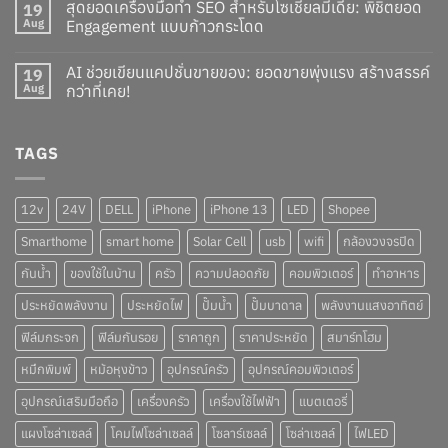
สุดยอดเครื่องมือทำ SEO สำหรับโซเชียลมีเดีย: พิชิตยอด
19
Aug
Engagement แบบก้าวกระโดด
AI ช่วยเขียนแคปชั่นขายของ: ยอดขายพุ่งแรง สร้างสรรค์
19
Aug
กว่าที่เคย!
TAGS
12v
24V
DELL
iPhone
iPhone 13
LED
Shopee
Smarthome
smart home
Solar Cell
usb
wifi
กล้องวงจรปิด
กันน้ำ
ของใช้ในบ้าน
ครัว
ความปลอดภัย
คอมพิวเตอร์
ทำอาหาร
ประหยัดพลังงาน
ประหยัดไฟ
ปั๊มน้ำ
ปั๊มบาดาล
พลังงานแสงอาทิตย์
ฟิล์มกระจก
ฟิล์มกันรอย
ราคาถูก
ราคาประหยัด
สมาร์ทโฮม
หมึกพิมพ์
หม้อหุงข้าว
อุปกรณ์ครัว
อุปกรณ์คอมพิวเตอร์
อุปกรณ์เสริมมือถือ
เครื่องครัว
เครื่องใช้ไฟฟ้า
แบตเตอรี่
แผงโซล่าเซลล์
โคมไฟโซล่าเซลล์
โซลาร์เซลล์
โซล่าเซลล์
ไฟLED