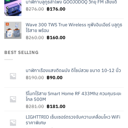
นาฬิกาบลูทูธลำโพง GOOJODOQ วิทยุ FM เสียงดี
was:
is:
Original
Current
฿
276.00
฿219.00.
฿
176.00
฿119.00.
price
price
was:
is:
Wave 300 TWS True Wireless หูฟังอินเอียร์ บลูทูธ
฿276.00.
฿176.00.
ไร้สาย พร้อม
Original
Current
฿
260.00
฿
160.00
price
price
was:
is:
BEST SELLING
฿260.00.
฿160.00.
นาฬิกาเรืองแสงติดผนัง ดีไซน์สวย ขนาด 10-12 นิ้ว
Original
Current
฿
190.00
฿
90.00
price
price
was:
is:
รีโมทไร้สาย Smart Home RF 433Mhz ควบคุมระยะ
฿190.00.
฿90.00.
ไกล 500M
Original
Current
฿
281.00
฿
181.00
price
price
LIGHTTRIO เซ็นเซอร์ตรวจจับความเคลื่อนไหว WiFi
was:
is:
ราคาพิเศษ
฿281.00.
฿181.00.