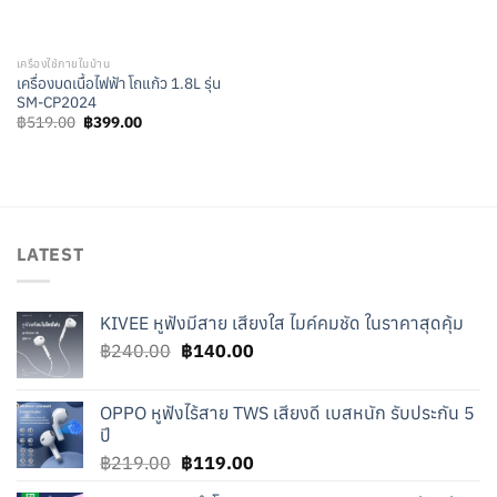
เครื่องใช้ภายในบ้าน
เครื่องบดเนื้อไฟฟ้า โถแก้ว 1.8L รุ่น
SM-CP2024
Original
Current
฿
519.00
฿
399.00
price
price
was:
is:
฿519.00.
฿399.00.
LATEST
KIVEE หูฟังมีสาย เสียงใส ไมค์คมชัด ในราคาสุดคุ้ม
Original
Current
฿
240.00
฿
140.00
price
price
was:
is:
OPPO หูฟังไร้สาย TWS เสียงดี เบสหนัก รับประกัน 5
฿240.00.
฿140.00.
ปี
Original
Current
฿
219.00
฿
119.00
price
price