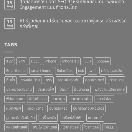
สุดยอดเครื่องมือทำ SEO สำหรับโซเชียลมีเดีย: พิชิตยอด
19
Aug
Engagement แบบก้าวกระโดด
AI ช่วยเขียนแคปชั่นขายของ: ยอดขายพุ่งแรง สร้างสรรค์
19
Aug
กว่าที่เคย!
TAGS
12v
24V
DELL
iPhone
iPhone 13
LED
Shopee
Smarthome
smart home
Solar Cell
usb
wifi
กล้องวงจรปิด
กันน้ำ
ของใช้ในบ้าน
ครัว
ความปลอดภัย
คอมพิวเตอร์
ทำอาหาร
ประหยัดพลังงาน
ประหยัดไฟ
ปั๊มน้ำ
ปั๊มบาดาล
พลังงานแสงอาทิตย์
ฟิล์มกระจก
ฟิล์มกันรอย
ราคาถูก
ราคาประหยัด
สมาร์ทโฮม
หมึกพิมพ์
หม้อหุงข้าว
อุปกรณ์ครัว
อุปกรณ์คอมพิวเตอร์
อุปกรณ์เสริมมือถือ
เครื่องครัว
เครื่องใช้ไฟฟ้า
แบตเตอรี่
แผงโซล่าเซลล์
โคมไฟโซล่าเซลล์
โซลาร์เซลล์
โซล่าเซลล์
ไฟLED