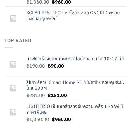
Original
Current
฿
1,060.00
฿
960.00
price
price
SOLAR BESTTECH ชุดโซล่าเซลล์ ONGRID พร้อม
was:
is:
แผงและอุปกรณ์
฿1,060.00.
฿960.00.
TOP RATED
นาฬิกาเรืองแสงติดผนัง ดีไซน์สวย ขนาด 10-12 นิ้ว
Original
Current
฿
190.00
฿
90.00
price
price
was:
is:
รีโมทไร้สาย Smart Home RF 433Mhz ควบคุมระยะ
฿190.00.
฿90.00.
ไกล 500M
Original
Current
฿
281.00
฿
181.00
price
price
LIGHTTRIO เซ็นเซอร์ตรวจจับความเคลื่อนไหว WiFi
was:
is:
ราคาพิเศษ
฿281.00.
฿181.00.
Original
Current
฿
1,060.00
฿
960.00
price
price