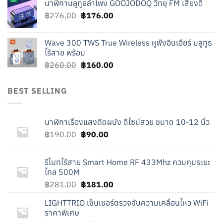
นาฬิกาบลูทูธลำโพง GOOJODOQ วิทยุ FM เสียงดี
was:
is:
Original
Current
฿
276.00
฿219.00.
฿
176.00
฿119.00.
price
price
was:
is:
Wave 300 TWS True Wireless หูฟังอินเอียร์ บลูทูธ
฿276.00.
฿176.00.
ไร้สาย พร้อม
Original
Current
฿
260.00
฿
160.00
price
price
was:
is:
BEST SELLING
฿260.00.
฿160.00.
นาฬิกาเรืองแสงติดผนัง ดีไซน์สวย ขนาด 10-12 นิ้ว
Original
Current
฿
190.00
฿
90.00
price
price
was:
is:
รีโมทไร้สาย Smart Home RF 433Mhz ควบคุมระยะ
฿190.00.
฿90.00.
ไกล 500M
Original
Current
฿
281.00
฿
181.00
price
price
LIGHTTRIO เซ็นเซอร์ตรวจจับความเคลื่อนไหว WiFi
was:
is:
ราคาพิเศษ
฿281.00.
฿181.00.