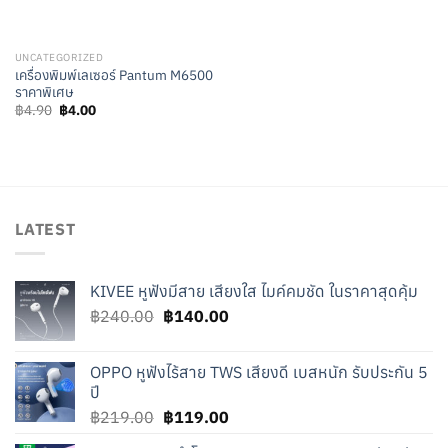
UNCATEGORIZED
เครื่องพิมพ์เลเซอร์ Pantum M6500
ราคาพิเศษ
Original
Current
฿
4.90
฿
4.00
price
price
was:
is:
฿4.90.
฿4.00.
LATEST
KIVEE หูฟังมีสาย เสียงใส ไมค์คมชัด ในราคาสุดคุ้ม
Original
Current
฿
240.00
฿
140.00
price
price
was:
is:
OPPO หูฟังไร้สาย TWS เสียงดี เบสหนัก รับประกัน 5
฿240.00.
฿140.00.
ปี
Original
Current
฿
219.00
฿
119.00
price
price