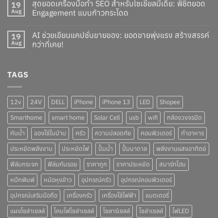
สุดยอดเครื่องมือทำ SEO สำหรับโซเชียลมีเดีย: พิชิตยอด
19
Aug
Engagement แบบก้าวกระโดด
AI ช่วยเขียนแคปชั่นขายของ: ยอดขายพุ่งแรง สร้างสรรค์
19
Aug
กว่าที่เคย!
TAGS
12v
24V
DELL
iPhone
iPhone 13
LED
Shopee
Smarthome
smart home
Solar Cell
usb
wifi
กล้องวงจรปิด
กันน้ำ
ของใช้ในบ้าน
ครัว
ความปลอดภัย
คอมพิวเตอร์
ทำอาหาร
ประหยัดพลังงาน
ประหยัดไฟ
ปั๊มน้ำ
ปั๊มบาดาล
พลังงานแสงอาทิตย์
ฟิล์มกระจก
ฟิล์มกันรอย
ราคาถูก
ราคาประหยัด
สมาร์ทโฮม
หมึกพิมพ์
หม้อหุงข้าว
อุปกรณ์ครัว
อุปกรณ์คอมพิวเตอร์
อุปกรณ์เสริมมือถือ
เครื่องครัว
เครื่องใช้ไฟฟ้า
แบตเตอรี่
แผงโซล่าเซลล์
โคมไฟโซล่าเซลล์
โซลาร์เซลล์
โซล่าเซลล์
ไฟLED