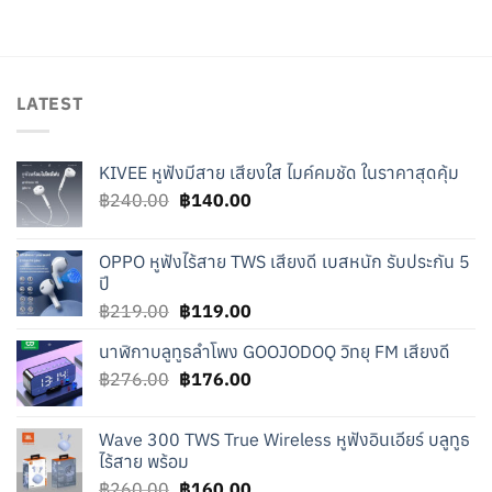
was:
is:
฿399.00.
฿299.00.
LATEST
KIVEE หูฟังมีสาย เสียงใส ไมค์คมชัด ในราคาสุดคุ้ม
Original
Current
฿
240.00
฿
140.00
price
price
was:
is:
OPPO หูฟังไร้สาย TWS เสียงดี เบสหนัก รับประกัน 5
฿240.00.
฿140.00.
ปี
Original
Current
฿
219.00
฿
119.00
price
price
นาฬิกาบลูทูธลำโพง GOOJODOQ วิทยุ FM เสียงดี
was:
is:
Original
Current
฿
276.00
฿219.00.
฿
176.00
฿119.00.
price
price
was:
is:
Wave 300 TWS True Wireless หูฟังอินเอียร์ บลูทูธ
฿276.00.
฿176.00.
ไร้สาย พร้อม
Original
Current
฿
260.00
฿
160.00