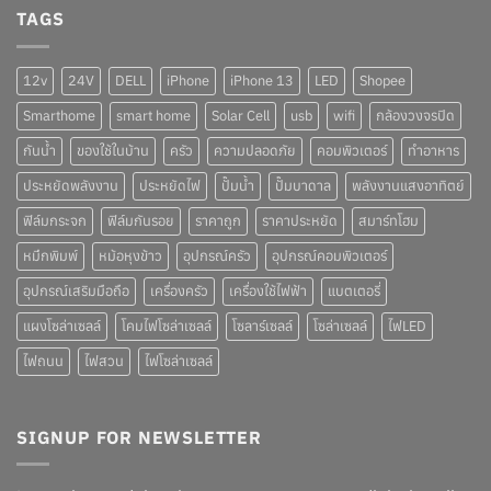
TAGS
12v
24V
DELL
iPhone
iPhone 13
LED
Shopee
Smarthome
smart home
Solar Cell
usb
wifi
กล้องวงจรปิด
กันน้ำ
ของใช้ในบ้าน
ครัว
ความปลอดภัย
คอมพิวเตอร์
ทำอาหาร
ประหยัดพลังงาน
ประหยัดไฟ
ปั๊มน้ำ
ปั๊มบาดาล
พลังงานแสงอาทิตย์
ฟิล์มกระจก
ฟิล์มกันรอย
ราคาถูก
ราคาประหยัด
สมาร์ทโฮม
หมึกพิมพ์
หม้อหุงข้าว
อุปกรณ์ครัว
อุปกรณ์คอมพิวเตอร์
อุปกรณ์เสริมมือถือ
เครื่องครัว
เครื่องใช้ไฟฟ้า
แบตเตอรี่
แผงโซล่าเซลล์
โคมไฟโซล่าเซลล์
โซลาร์เซลล์
โซล่าเซลล์
ไฟLED
ไฟถนน
ไฟสวน
ไฟโซล่าเซลล์
SIGNUP FOR NEWSLETTER