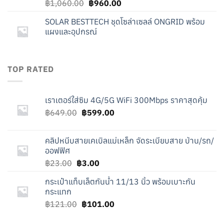
Original
Current
฿
1,060.00
฿
960.00
price
price
SOLAR BESTTECH ชุดโซล่าเซลล์ ONGRID พร้อม
was:
is:
แผงและอุปกรณ์
฿1,060.00.
฿960.00.
TOP RATED
เราเตอร์ใส่ซิม 4G/5G WiFi 300Mbps ราคาสุดคุ้ม
Original
Current
฿
649.00
฿
599.00
price
price
was:
is:
คลิปหนีบสายเคเบิลแม่เหล็ก จัดระเบียบสาย บ้าน/รถ/
฿649.00.
฿599.00.
ออฟฟิศ
Original
Current
฿
23.00
฿
3.00
price
price
กระเป๋าแท็บเล็ตกันน้ำ 11/13 นิ้ว พร้อมเบาะกัน
was:
is:
กระแทก
฿23.00.
฿3.00.
Original
Current
฿
121.00
฿
101.00
price
price