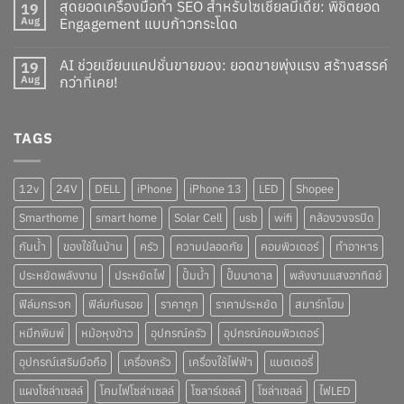
สุดยอดเครื่องมือทำ SEO สำหรับโซเชียลมีเดีย: พิชิตยอด
19
Aug
Engagement แบบก้าวกระโดด
AI ช่วยเขียนแคปชั่นขายของ: ยอดขายพุ่งแรง สร้างสรรค์
19
Aug
กว่าที่เคย!
TAGS
12v
24V
DELL
iPhone
iPhone 13
LED
Shopee
Smarthome
smart home
Solar Cell
usb
wifi
กล้องวงจรปิด
กันน้ำ
ของใช้ในบ้าน
ครัว
ความปลอดภัย
คอมพิวเตอร์
ทำอาหาร
ประหยัดพลังงาน
ประหยัดไฟ
ปั๊มน้ำ
ปั๊มบาดาล
พลังงานแสงอาทิตย์
ฟิล์มกระจก
ฟิล์มกันรอย
ราคาถูก
ราคาประหยัด
สมาร์ทโฮม
หมึกพิมพ์
หม้อหุงข้าว
อุปกรณ์ครัว
อุปกรณ์คอมพิวเตอร์
อุปกรณ์เสริมมือถือ
เครื่องครัว
เครื่องใช้ไฟฟ้า
แบตเตอรี่
แผงโซล่าเซลล์
โคมไฟโซล่าเซลล์
โซลาร์เซลล์
โซล่าเซลล์
ไฟLED