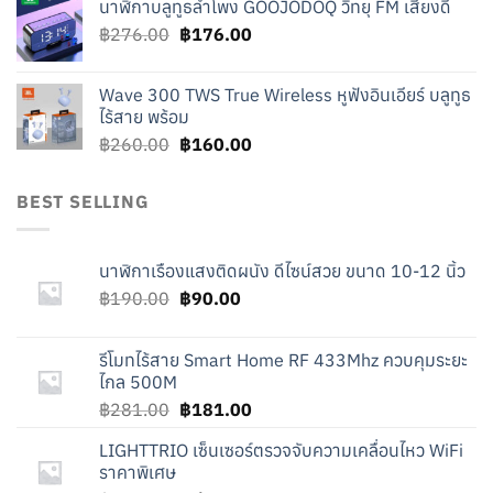
นาฬิกาบลูทูธลำโพง GOOJODOQ วิทยุ FM เสียงดี
was:
is:
Original
Current
฿
276.00
฿219.00.
฿
176.00
฿119.00.
price
price
was:
is:
Wave 300 TWS True Wireless หูฟังอินเอียร์ บลูทูธ
฿276.00.
฿176.00.
ไร้สาย พร้อม
Original
Current
฿
260.00
฿
160.00
price
price
was:
is:
BEST SELLING
฿260.00.
฿160.00.
นาฬิกาเรืองแสงติดผนัง ดีไซน์สวย ขนาด 10-12 นิ้ว
Original
Current
฿
190.00
฿
90.00
price
price
was:
is:
รีโมทไร้สาย Smart Home RF 433Mhz ควบคุมระยะ
฿190.00.
฿90.00.
ไกล 500M
Original
Current
฿
281.00
฿
181.00
price
price
LIGHTTRIO เซ็นเซอร์ตรวจจับความเคลื่อนไหว WiFi
was:
is:
ราคาพิเศษ
฿281.00.
฿181.00.