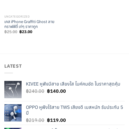
UNCATEGORIZED
เคส iPhone Graffiti Ghost ลาย
กราฟฟิตี้ เท่ๆ ราคาถูก
Original
Current
฿
25.00
฿
23.00
price
price
was:
is:
฿25.00.
฿23.00.
LATEST
KIVEE หูฟังมีสาย เสียงใส ไมค์คมชัด ในราคาสุดคุ้ม
Original
Current
฿
240.00
฿
140.00
price
price
was:
is:
OPPO หูฟังไร้สาย TWS เสียงดี เบสหนัก รับประกัน 5
฿240.00.
฿140.00.
ปี
Original
Current
฿
219.00
฿
119.00
price
price