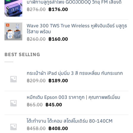
นาฬิกาบลูทูธลำโพง GOOJODOQ วิทยุ FM เสียงดี
was:
is:
Original
Current
฿
276.00
฿219.00.
฿
176.00
฿119.00.
price
price
was:
is:
Wave 300 TWS True Wireless หูฟังอินเอียร์ บลูทูธ
฿276.00.
฿176.00.
ไร้สาย พร้อม
Original
Current
฿
260.00
฿
160.00
price
price
was:
is:
BEST SELLING
฿260.00.
฿160.00.
กระเป๋าผ้า iPad นุ่มนิ่ม 3 สี ทรงเหลี่ยม กันกระแทก
Original
Current
฿
209.00
฿
189.00
price
price
was:
is:
หมึกเติม Epson 003 ราคาถูก | คุณภาพพรีเมี่ยม
฿209.00.
฿189.00.
Original
Current
฿
65.00
฿
45.00
price
price
was:
is:
โต๊ะทำงาน โต๊ะคอม สไตล์โมเดิร์น 80-140CM
฿65.00.
฿45.00.
Original
Current
฿
458.00
฿
408.00