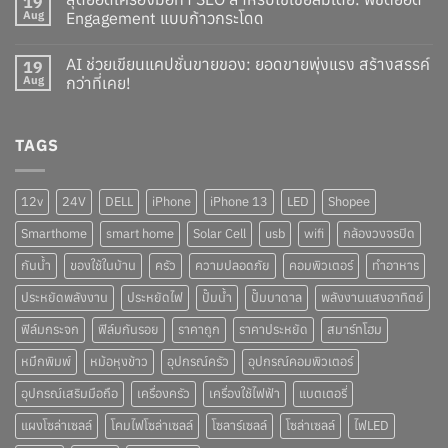
19
Aug
Engagement แบบก้าวกระโดด
AI ช่วยเขียนแคปชั่นขายของ: ยอดขายพุ่งแรง สร้างสรรค์
19
Aug
กว่าที่เคย!
TAGS
12v
24V
DELL
iPhone
iPhone 13
LED
Shopee
Smarthome
smart home
Solar Cell
usb
wifi
กล้องวงจรปิด
กันน้ำ
ของใช้ในบ้าน
ครัว
ความปลอดภัย
คอมพิวเตอร์
ทำอาหาร
ประหยัดพลังงาน
ประหยัดไฟ
ปั๊มน้ำ
ปั๊มบาดาล
พลังงานแสงอาทิตย์
ฟิล์มกระจก
ฟิล์มกันรอย
ราคาถูก
ราคาประหยัด
สมาร์ทโฮม
หมึกพิมพ์
หม้อหุงข้าว
อุปกรณ์ครัว
อุปกรณ์คอมพิวเตอร์
อุปกรณ์เสริมมือถือ
เครื่องครัว
เครื่องใช้ไฟฟ้า
แบตเตอรี่
แผงโซล่าเซลล์
โคมไฟโซล่าเซลล์
โซลาร์เซลล์
โซล่าเซลล์
ไฟLED