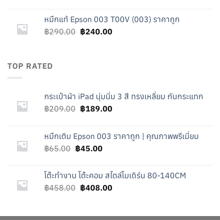
price
price
was:
is:
หมึกแท้ Epson 003 T00V (003) ราคาถูก
฿458.00.
฿408.00.
Original
Current
฿
290.00
฿
240.00
price
price
was:
is:
฿290.00.
฿240.00.
TOP RATED
กระเป๋าผ้า iPad นุ่มนิ่ม 3 สี ทรงเหลี่ยม กันกระแทก
Original
Current
฿
209.00
฿
189.00
price
price
was:
is:
หมึกเติม Epson 003 ราคาถูก | คุณภาพพรีเมี่ยม
฿209.00.
฿189.00.
Original
Current
฿
65.00
฿
45.00
price
price
was:
is:
โต๊ะทำงาน โต๊ะคอม สไตล์โมเดิร์น 80-140CM
฿65.00.
฿45.00.
Original
Current
฿
458.00
฿
408.00
price
price
was:
is:
฿458.00.
฿408.00.