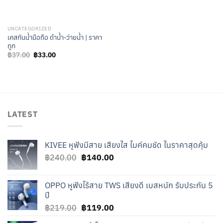
UNCATEGORIZED
เคสกันน้ำมือถือ ดำน้ำ-ว่ายน้ำ | ราคา
ถูก
Original
Current
฿
37.00
฿
33.00
price
price
was:
is:
฿37.00.
฿33.00.
LATEST
KIVEE หูฟังมีสาย เสียงใส ไมค์คมชัด ในราคาสุดคุ้ม
Original
Current
฿
240.00
฿
140.00
price
price
was:
is:
OPPO หูฟังไร้สาย TWS เสียงดี เบสหนัก รับประกัน 5
฿240.00.
฿140.00.
ปี
Original
Current
฿
219.00
฿
119.00
price
price