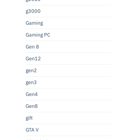
g3000
Gaming
Gaming PC
Gen 8
Gen12
gen2
gen3
Gen4
Gen8
gift
GTA V