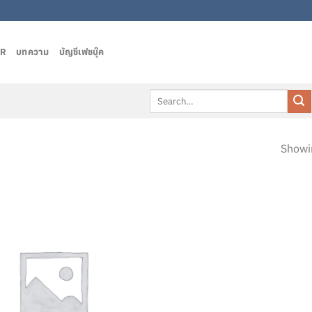
AR
บทความ
บัญชีเฟชบุ๊ค
Search
for:
”
Showin