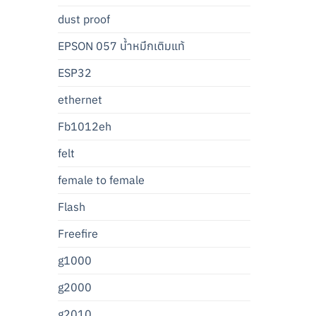
dust proof
EPSON 057 น้ำหมึกเติมแท้
ESP32
ethernet
Fb1012eh
felt
female to female
Flash
Freefire
g1000
g2000
g2010