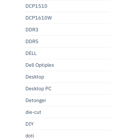
DCP1510
DCP1610W
DDR3
DDR5
DELL
Dell Optiplex
Desktop
Desktop PC
Detonger
die-cut
DIY
doti