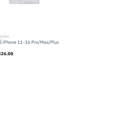
RIZED
ี่ iPhone 11-16 Pro/Max/Plus
riginal
Current
฿
26.00
rice
price
as:
is:
29.00.
฿26.00.