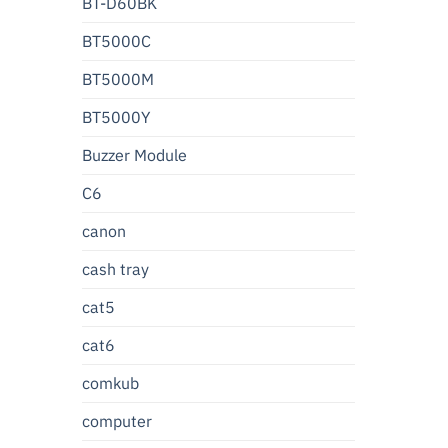
BT-D60BK
BT5000C
BT5000M
BT5000Y
Buzzer Module
C6
canon
cash tray
cat5
cat6
comkub
computer