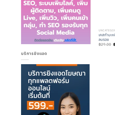
UNCATEGO
เคสกำมะหย
ลบรอย
O
฿
29.00
p
w
บริการยิงแอด
฿