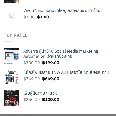
price
price
was:
is:
Vivo Y19s: มือถือจอใหญ่ กล้องสวย ราคาโดน
฿250.00.
฿120.00.
Original
Current
฿
3.80
฿
3.00
price
price
was:
is:
฿3.80.
฿3.00.
TOP RATED
Adverra ผู้นำด้าน Social Media Marketing
Automation เจ้าแรกของไทย
Original
Current
฿
300.00
฿
199.00
price
price
ไมโครโฟนไร้สาย TNW A21 เสียงใส ตัดเสียงรบกวน
was:
is:
Original
Current
฿
769.00
฿300.00.
฿
669.00
฿199.00.
price
price
was:
is:
เพิ่มผู้ติดตาม tiktok
฿769.00.
฿669.00.
Original
Current
฿
250.00
฿
120.00
price
price
was:
is:
฿250.00.
฿120.00.