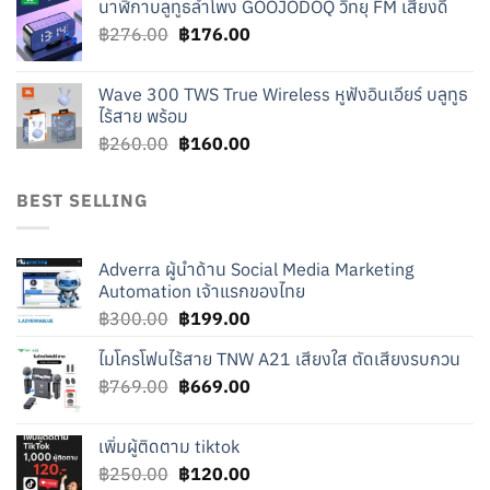
นาฬิกาบลูทูธลำโพง GOOJODOQ วิทยุ FM เสียงดี
was:
is:
Original
Current
฿
276.00
฿219.00.
฿
176.00
฿119.00.
price
price
was:
is:
Wave 300 TWS True Wireless หูฟังอินเอียร์ บลูทูธ
฿276.00.
฿176.00.
ไร้สาย พร้อม
Original
Current
฿
260.00
฿
160.00
price
price
was:
is:
BEST SELLING
฿260.00.
฿160.00.
Adverra ผู้นำด้าน Social Media Marketing
Automation เจ้าแรกของไทย
Original
Current
฿
300.00
฿
199.00
price
price
ไมโครโฟนไร้สาย TNW A21 เสียงใส ตัดเสียงรบกวน
was:
is:
Original
Current
฿
769.00
฿300.00.
฿
669.00
฿199.00.
price
price
was:
is:
เพิ่มผู้ติดตาม tiktok
฿769.00.
฿669.00.
Original
Current
฿
250.00
฿
120.00