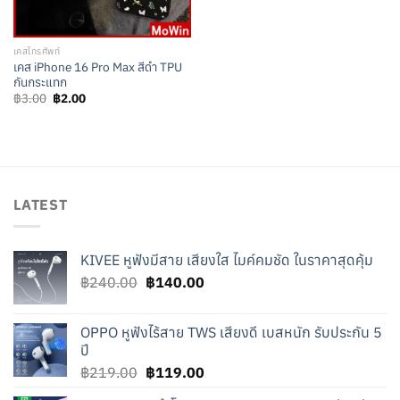
เคสโทรศัพท์
เคส iPhone 16 Pro Max สีดำ TPU
กันกระแทก
Original
Current
฿
3.00
฿
2.00
price
price
was:
is:
฿3.00.
฿2.00.
LATEST
KIVEE หูฟังมีสาย เสียงใส ไมค์คมชัด ในราคาสุดคุ้ม
Original
Current
฿
240.00
฿
140.00
price
price
was:
is:
OPPO หูฟังไร้สาย TWS เสียงดี เบสหนัก รับประกัน 5
฿240.00.
฿140.00.
ปี
Original
Current
฿
219.00
฿
119.00
price
price