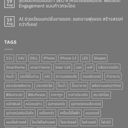
สุดยอดเครื่องมือทำ SEO สำหรับโซเชียลมีเดีย: พิชิตยอด
19
Aug
Engagement แบบก้าวกระโดด
AI ช่วยเขียนแคปชั่นขายของ: ยอดขายพุ่งแรง สร้างสรรค์
19
Aug
กว่าที่เคย!
TAGS
12v
24V
DELL
iPhone
iPhone 13
LED
Shopee
Smarthome
smart home
Solar Cell
usb
wifi
กล้องวงจรปิด
กันน้ำ
ของใช้ในบ้าน
ครัว
ความปลอดภัย
คอมพิวเตอร์
ทำอาหาร
ประหยัดพลังงาน
ประหยัดไฟ
ปั๊มน้ำ
ปั๊มบาดาล
พลังงานแสงอาทิตย์
ฟิล์มกระจก
ฟิล์มกันรอย
ราคาถูก
ราคาประหยัด
สมาร์ทโฮม
หมึกพิมพ์
หม้อหุงข้าว
อุปกรณ์ครัว
อุปกรณ์คอมพิวเตอร์
อุปกรณ์เสริมมือถือ
เครื่องครัว
เครื่องใช้ไฟฟ้า
แบตเตอรี่
แผงโซล่าเซลล์
โคมไฟโซล่าเซลล์
โซลาร์เซลล์
โซล่าเซลล์
ไฟLED