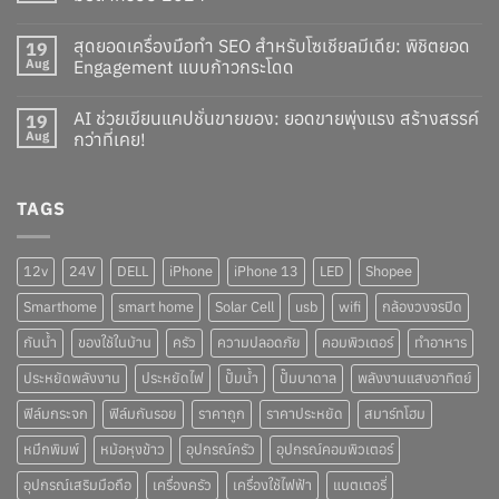
สุดยอดเครื่องมือทำ SEO สำหรับโซเชียลมีเดีย: พิชิตยอด
19
Aug
Engagement แบบก้าวกระโดด
AI ช่วยเขียนแคปชั่นขายของ: ยอดขายพุ่งแรง สร้างสรรค์
19
Aug
กว่าที่เคย!
TAGS
12v
24V
DELL
iPhone
iPhone 13
LED
Shopee
Smarthome
smart home
Solar Cell
usb
wifi
กล้องวงจรปิด
กันน้ำ
ของใช้ในบ้าน
ครัว
ความปลอดภัย
คอมพิวเตอร์
ทำอาหาร
ประหยัดพลังงาน
ประหยัดไฟ
ปั๊มน้ำ
ปั๊มบาดาล
พลังงานแสงอาทิตย์
ฟิล์มกระจก
ฟิล์มกันรอย
ราคาถูก
ราคาประหยัด
สมาร์ทโฮม
หมึกพิมพ์
หม้อหุงข้าว
อุปกรณ์ครัว
อุปกรณ์คอมพิวเตอร์
อุปกรณ์เสริมมือถือ
เครื่องครัว
เครื่องใช้ไฟฟ้า
แบตเตอรี่