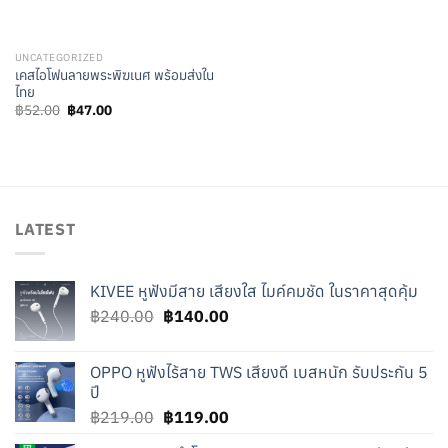
UNCATEGORIZED
เคสไอโฟนลายพระพิฆเนศ พร้อมส่งใน
ไทย
Original
Current
฿
52.00
฿
47.00
price
price
was:
is:
฿52.00.
฿47.00.
LATEST
KIVEE หูฟังมีสาย เสียงใส ไมค์คมชัด ในราคาสุดคุ้ม
Original
Current
฿
240.00
฿
140.00
price
price
was:
is:
OPPO หูฟังไร้สาย TWS เสียงดี เบสหนัก รับประกัน 5
฿240.00.
฿140.00.
ปี
Original
Current
฿
219.00
฿
119.00
price
price