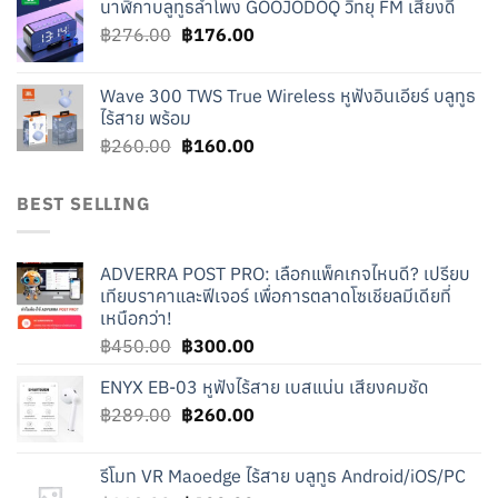
นาฬิกาบลูทูธลำโพง GOOJODOQ วิทยุ FM เสียงดี
was:
is:
Original
Current
฿
276.00
฿219.00.
฿
176.00
฿119.00.
price
price
was:
is:
Wave 300 TWS True Wireless หูฟังอินเอียร์ บลูทูธ
฿276.00.
฿176.00.
ไร้สาย พร้อม
Original
Current
฿
260.00
฿
160.00
price
price
was:
is:
BEST SELLING
฿260.00.
฿160.00.
ADVERRA POST PRO: เลือกแพ็คเกจไหนดี? เปรียบ
เทียบราคาและฟีเจอร์ เพื่อการตลาดโซเชียลมีเดียที่
เหนือกว่า!
Original
Current
฿
450.00
฿
300.00
price
price
ENYX EB-03 หูฟังไร้สาย เบสแน่น เสียงคมชัด
was:
is:
Original
Current
฿
289.00
฿450.00.
฿
260.00
฿300.00.
price
price
was:
is:
รีโมท VR Maoedge ไร้สาย บลูทูธ Android/iOS/PC
฿289.00.
฿260.00.