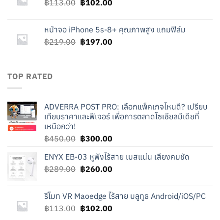
Original
Current
฿
113.00
฿
102.00
price
price
was:
is:
หน้าจอ iPhone 5s-8+ คุณภาพสูง แถมฟิล์ม
฿113.00.
฿102.00.
Original
Current
฿
219.00
฿
197.00
price
price
was:
is:
฿219.00.
฿197.00.
TOP RATED
ADVERRA POST PRO: เลือกแพ็คเกจไหนดี? เปรียบ
เทียบราคาและฟีเจอร์ เพื่อการตลาดโซเชียลมีเดียที่
เหนือกว่า!
Original
Current
฿
450.00
฿
300.00
price
price
ENYX EB-03 หูฟังไร้สาย เบสแน่น เสียงคมชัด
was:
is:
Original
Current
฿
289.00
฿450.00.
฿
260.00
฿300.00.
price
price
was:
is:
รีโมท VR Maoedge ไร้สาย บลูทูธ Android/iOS/PC
฿289.00.
฿260.00.
Original
Current
฿
113.00
฿
102.00
price
price