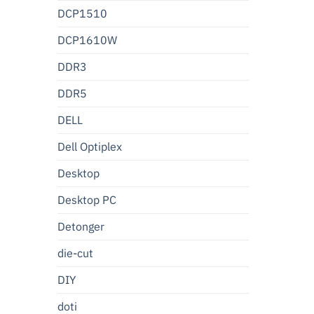
DCP1510
DCP1610W
DDR3
DDR5
DELL
Dell Optiplex
Desktop
Desktop PC
Detonger
die-cut
DIY
doti