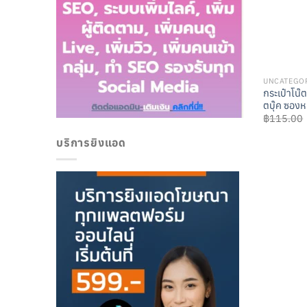
UNCATEGO
กระเป๋าโน๊ต
ตบุ๊ค ซองหน
฿
115.00
บริการยิงแอด