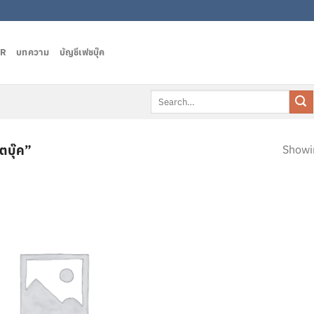
AR
บทความ
บัญชีเฟชบุ๊ค
Search
for:
บุ๊ค”
Showin