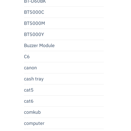
BT-D60BK
BT5000C
BT5000M
BT5000Y
Buzzer Module
C6
canon
cash tray
cat5
cat6
comkub
computer