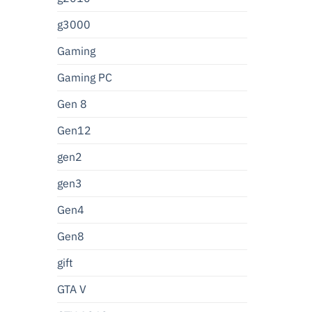
g3000
Gaming
Gaming PC
Gen 8
Gen12
gen2
gen3
Gen4
Gen8
gift
GTA V