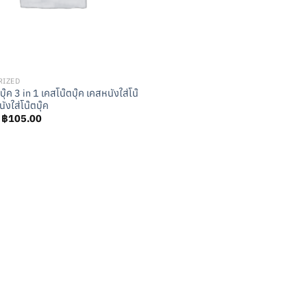
RIZED
บุ๊ค 3 in 1 เคสโน๊ตบุ๊ค เคสหนังใส่โน๊
ังใส่โน๊ตบุ๊ค
Original
Current
฿
105.00
price
price
was:
is:
฿115.00.
฿105.00.