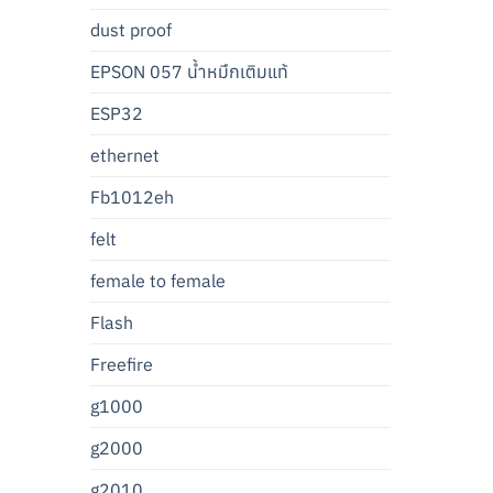
dust proof
EPSON 057 น้ำหมึกเติมแท้
ESP32
ethernet
Fb1012eh
felt
female to female
Flash
Freefire
g1000
g2000
g2010