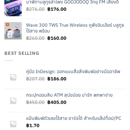
นาฬิกาบลูทูธลำโพง GOOJODOQ วิทยุ FM เสียงดี
was:
is:
Original
Current
฿
276.00
฿219.00.
฿
176.00
฿119.00.
price
price
was:
is:
Wave 300 TWS True Wireless หูฟังอินเอียร์ บลูทูธ
฿276.00.
฿176.00.
ไร้สาย พร้อม
Original
Current
฿
260.00
฿
160.00
price
price
was:
is:
BEST SELLING
฿260.00.
฿160.00.
คู่มือ InDesign: ออกแบบสื่อสิ่งพิมพ์อย่างมืออาชีพ
Original
Current
฿
207.00
฿
186.00
price
price
was:
is:
กระปุกออมสิน ATM สุนัขน้อย น่ารัก พกพาง่าย
฿207.00.
฿186.00.
Original
Current
฿
450.00
฿
405.00
price
price
was:
is:
แป้นพิมพ์ตัวเลขไร้สาย ชาร์จได้ สำหรับแล็ปท็อป/PC
฿450.00.
฿405.00.
฿
1.70