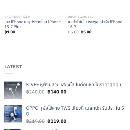
UNCATEGORIZED
UNCATEGORIZED
เคส iPhone เท่ๆ ส่งจากไทย IPhone
เคสไอโฟนโบว์ชมพูสุดน่ารัก iPhone
15-7 Plus
16-7
Original
Current
฿
1.00
฿
6.00
฿
5.00
price
price
was:
is:
฿6.00.
฿5.00.
LATEST
KIVEE หูฟังมีสาย เสียงใส ไมค์คมชัด ในราคาสุดคุ้ม
Original
Current
฿
240.00
฿
140.00
price
price
was:
is:
OPPO หูฟังไร้สาย TWS เสียงดี เบสหนัก รับประกัน 5
฿240.00.
฿140.00.
ปี
Original
Current
฿
219.00
฿
119.00
price
price