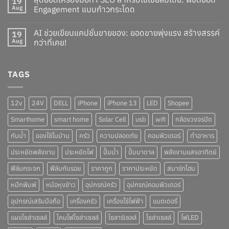
19
Aug
Engagement แบบก้าวกระโดด
AI ช่วยเขียนแคปชั่นขายของ: ยอดขายพุ่งแรง สร้างสรรค์
19
Aug
กว่าที่เคย!
TAGS
12v
24V
DELL
iPhone
iPhone 13
LED
Shopee
Smarthome
smart home
Solar Cell
usb
wifi
กล้องวงจรปิด
กันน้ำ
ของใช้ในบ้าน
ครัว
ความปลอดภัย
คอมพิวเตอร์
ทำอาหาร
ประหยัดพลังงาน
ประหยัดไฟ
ปั๊มน้ำ
ปั๊มบาดาล
พลังงานแสงอาทิตย์
ฟิล์มกระจก
ฟิล์มกันรอย
ราคาถูก
ราคาประหยัด
สมาร์ทโฮม
หมึกพิมพ์
หม้อหุงข้าว
อุปกรณ์ครัว
อุปกรณ์คอมพิวเตอร์
อุปกรณ์เสริมมือถือ
เครื่องครัว
เครื่องใช้ไฟฟ้า
แบตเตอรี่
แผงโซล่าเซลล์
โคมไฟโซล่าเซลล์
โซลาร์เซลล์
โซล่าเซลล์
ไฟLED