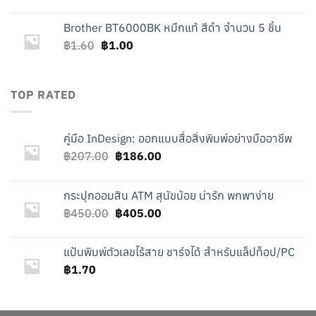
Brother BT6000BK หมึกแท้ สีดำ จำนวน 5 ชิ้น
Original
Current
฿
1.60
฿
1.00
price
price
was:
is:
฿1.60.
฿1.00.
TOP RATED
คู่มือ InDesign: ออกแบบสื่อสิ่งพิมพ์อย่างมืออาชีพ
Original
Current
฿
207.00
฿
186.00
price
price
was:
is:
กระปุกออมสิน ATM สุนัขน้อย น่ารัก พกพาง่าย
฿207.00.
฿186.00.
Original
Current
฿
450.00
฿
405.00
price
price
was:
is:
แป้นพิมพ์ตัวเลขไร้สาย ชาร์จได้ สำหรับแล็ปท็อป/PC
฿450.00.
฿405.00.
฿
1.70