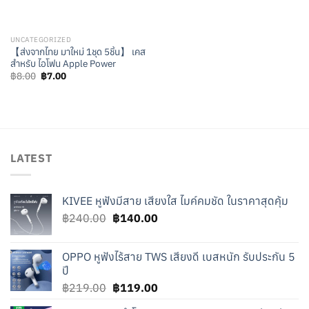
UNCATEGORIZED
【ส่งจากไทย มาใหม่ 1ชุด 5ชิ้น】 เคส
สำหรับ ไอโฟน Apple Power
Original
Current
฿
8.00
฿
7.00
price
price
was:
is:
฿8.00.
฿7.00.
LATEST
KIVEE หูฟังมีสาย เสียงใส ไมค์คมชัด ในราคาสุดคุ้ม
Original
Current
฿
240.00
฿
140.00
price
price
was:
is:
OPPO หูฟังไร้สาย TWS เสียงดี เบสหนัก รับประกัน 5
฿240.00.
฿140.00.
ปี
Original
Current
฿
219.00
฿
119.00
price
price