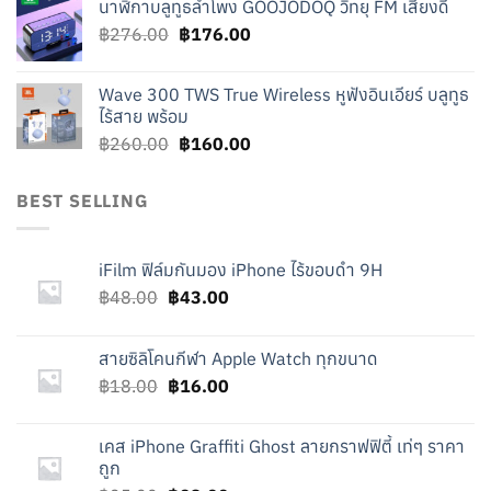
นาฬิกาบลูทูธลำโพง GOOJODOQ วิทยุ FM เสียงดี
was:
is:
Original
Current
฿
276.00
฿219.00.
฿
176.00
฿119.00.
price
price
was:
is:
Wave 300 TWS True Wireless หูฟังอินเอียร์ บลูทูธ
฿276.00.
฿176.00.
ไร้สาย พร้อม
Original
Current
฿
260.00
฿
160.00
price
price
was:
is:
BEST SELLING
฿260.00.
฿160.00.
iFilm ฟิล์มกันมอง iPhone ไร้ขอบดำ 9H
Original
Current
฿
48.00
฿
43.00
price
price
was:
is:
สายซิลิโคนกีฬา Apple Watch ทุกขนาด
฿48.00.
฿43.00.
Original
Current
฿
18.00
฿
16.00
price
price
was:
is:
เคส iPhone Graffiti Ghost ลายกราฟฟิตี้ เท่ๆ ราคา
฿18.00.
฿16.00.
ถูก