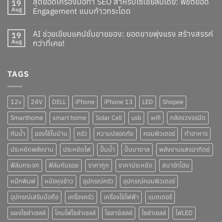
สุดยอดเครื่องมือทำ SEO สำหรับโซเชียลมีเดีย: พิชิตยอด
19
Aug
Engagement แบบก้าวกระโดด
AI ช่วยเขียนแคปชั่นขายของ: ยอดขายพุ่งแรง สร้างสรรค์
19
Aug
กว่าที่เคย!
TAGS
12v
24V
DELL
iPhone
iPhone 13
LED
Shopee
Smarthome
smart home
Solar Cell
usb
wifi
กล้องวงจรปิด
กันน้ำ
ของใช้ในบ้าน
ครัว
ความปลอดภัย
คอมพิวเตอร์
ทำอาหาร
ประหยัดพลังงาน
ประหยัดไฟ
ปั๊มน้ำ
ปั๊มบาดาล
พลังงานแสงอาทิตย์
ฟิล์มกระจก
ฟิล์มกันรอย
ราคาถูก
ราคาประหยัด
สมาร์ทโฮม
หมึกพิมพ์
หม้อหุงข้าว
อุปกรณ์ครัว
อุปกรณ์คอมพิวเตอร์
อุปกรณ์เสริมมือถือ
เครื่องครัว
เครื่องใช้ไฟฟ้า
แบตเตอรี่
แผงโซล่าเซลล์
โคมไฟโซล่าเซลล์
โซลาร์เซลล์
โซล่าเซลล์
ไฟLED