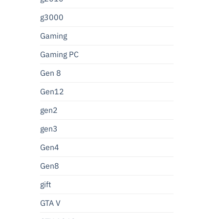
g3000
Gaming
Gaming PC
Gen 8
Gen12
gen2
gen3
Gen4
Gen8
gift
GTA V