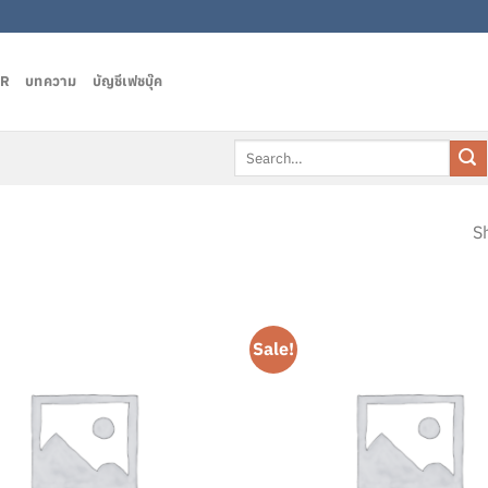
AR
บทความ
บัญชีเฟชบุ๊ค
Search
for:
Sh
Sale!