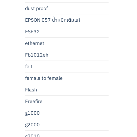
dust proof
EPSON 057 น้ำหมึกเติมแท้
ESP32
ethernet
Fb1012eh
felt
female to female
Flash
Freefire
g1000
g2000
g2010