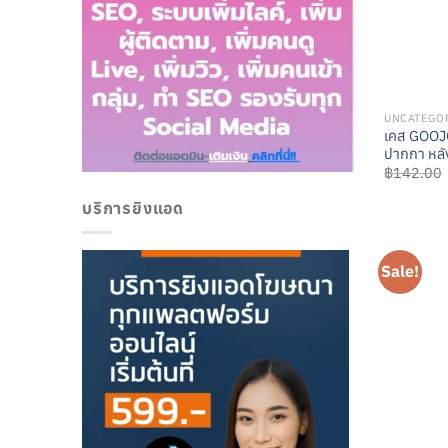
UNCATEGO
เคส GOOJO
ปากกา หลั
฿
142.00
บริการยิงแอด
Sale!