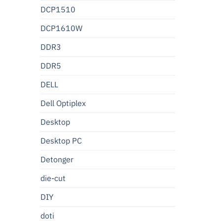
DCP1510
DCP1610W
DDR3
DDR5
DELL
Dell Optiplex
Desktop
Desktop PC
Detonger
die-cut
DIY
doti