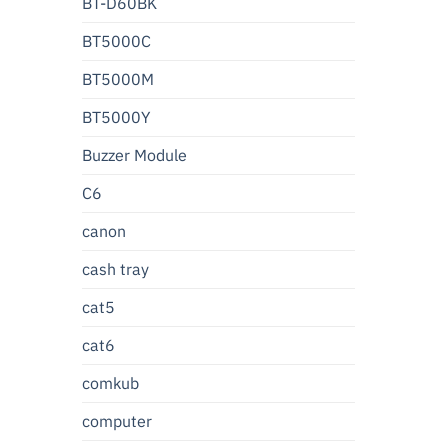
BT-D60BK
BT5000C
BT5000M
BT5000Y
Buzzer Module
C6
canon
cash tray
cat5
cat6
comkub
computer