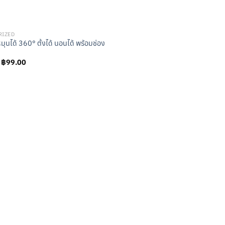
RIZED
มุนได้ 360° ตั้งได้ นอนได้ พร้อมช่อง
Original
Current
฿
99.00
price
price
was:
is:
฿110.00.
฿99.00.