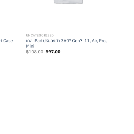
UNCATEGORIZED
rt Case
เคส iPad ปรับองศา 360° Gen7-11, Air, Pro,
Mini
Original
Current
฿
108.00
฿
97.00
price
price
was:
is:
฿108.00.
฿97.00.