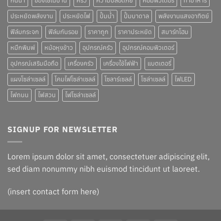
กันน้ำ
ของใช้ในบ้าน
ครัว
ความปลอดภัย
คอมพิวเตอร์
ทำอาหาร
ประหยัดพลังงาน
ประหยัดไฟ
ปั๊มน้ำ
ปั๊มบาดาล
พลังงานแสงอาทิตย์
ฟิล์มกระจก
ฟิล์มกันรอย
ราคาถูก
ราคาประหยัด
สมาร์ทโฮม
หมึกพิมพ์
หม้อหุงข้าว
อุปกรณ์ครัว
อุปกรณ์คอมพิวเตอร์
อุปกรณ์เสริมมือถือ
เครื่องครัว
เครื่องใช้ไฟฟ้า
แบตเตอรี่
แผงโซล่าเซลล์
โคมไฟโซล่าเซลล์
โซลาร์เซลล์
โซล่าเซลล์
ไฟLED
ไฟถนน
ไฟสวน
ไฟโซล่าเซลล์
SIGNUP FOR NEWSLETTER
Lorem ipsum dolor sit amet, consectetuer adipiscing elit,
sed diam nonummy nibh euismod tincidunt ut laoreet.
(insert contact form here)