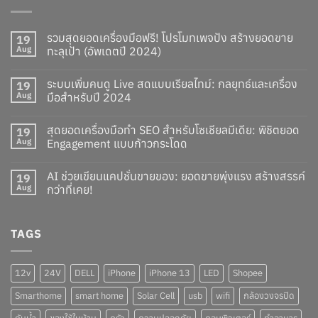
รวมสุดยอดเครื่องมือฟรี! โปรโมทเพจปัง สร้างยอดขาย
19
Aug
ทะลุเป้า (อัพเดตปี 2024)
ระบบเพิ่มคนดู Live สดแบบเรียลไทม์: กลยุทธ์และเครื่อง
19
Aug
มือสำหรับปี 2024
สุดยอดเครื่องมือทำ SEO สำหรับโซเชียลมีเดีย: พิชิตยอด
19
Aug
Engagement แบบก้าวกระโดด
AI ช่วยเขียนแคปชั่นขายของ: ยอดขายพุ่งแรง สร้างสรรค์
19
Aug
กว่าที่เคย!
TAGS
12v
24V
DELL
iPhone
iPhone 13
LED
Shopee
Smarthome
smart home
Solar Cell
usb
wifi
กล้องวงจรปิด