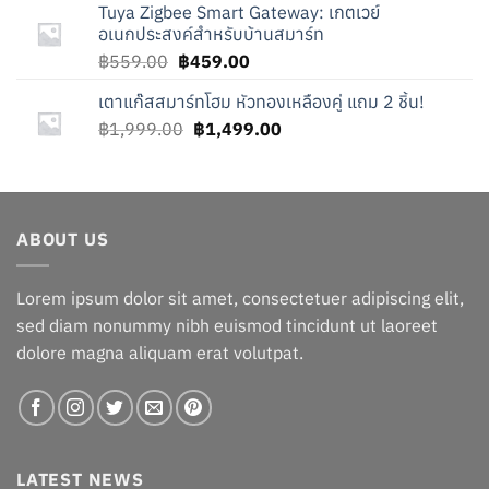
Tuya Zigbee Smart Gateway: เกตเวย์
฿749.00.
฿649.00.
อเนกประสงค์สำหรับบ้านสมาร์ท
Original
Current
฿
559.00
฿
459.00
price
price
เตาแก๊สสมาร์ทโฮม หัวทองเหลืองคู่ แถม 2 ชิ้น!
was:
is:
Original
Current
฿
1,999.00
฿559.00.
฿
1,499.00
฿459.00.
price
price
was:
is:
฿1,999.00.
฿1,499.00.
ABOUT US
Lorem ipsum dolor sit amet, consectetuer adipiscing elit,
sed diam nonummy nibh euismod tincidunt ut laoreet
dolore magna aliquam erat volutpat.
LATEST NEWS