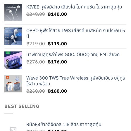
KIVEE หูฟังมีสาย เสียงใส ไมค์คมชัด ในราคาสุดคุ้ม
Original
Current
฿
240.00
฿
140.00
price
price
was:
is:
OPPO หูฟังไร้สาย TWS เสียงดี เบสหนัก รับประกัน 5
฿240.00.
฿140.00.
ปี
Original
Current
฿
219.00
฿
119.00
price
price
นาฬิกาบลูทูธลำโพง GOOJODOQ วิทยุ FM เสียงดี
was:
is:
Original
Current
฿
276.00
฿219.00.
฿
176.00
฿119.00.
price
price
was:
is:
Wave 300 TWS True Wireless หูฟังอินเอียร์ บลูทูธ
฿276.00.
฿176.00.
ไร้สาย พร้อม
Original
Current
฿
260.00
฿
160.00
price
price
was:
is:
BEST SELLING
฿260.00.
฿160.00.
หม้อหุงข้าวดิจิตอล 1.8 ลิตร ราคาสุดคุ้ม