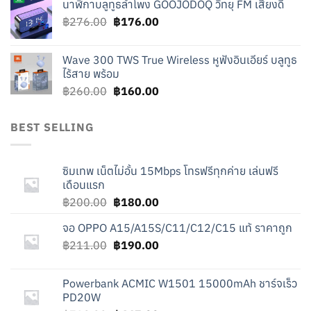
นาฬิกาบลูทูธลำโพง GOOJODOQ วิทยุ FM เสียงดี
was:
is:
Original
Current
฿
276.00
฿219.00.
฿
176.00
฿119.00.
price
price
was:
is:
Wave 300 TWS True Wireless หูฟังอินเอียร์ บลูทูธ
฿276.00.
฿176.00.
ไร้สาย พร้อม
Original
Current
฿
260.00
฿
160.00
price
price
was:
is:
BEST SELLING
฿260.00.
฿160.00.
ซิมเทพ เน็ตไม่อั้น 15Mbps โทรฟรีทุกค่าย เล่นฟรี
เดือนแรก
Original
Current
฿
200.00
฿
180.00
price
price
จอ OPPO A15/A15S/C11/C12/C15 แท้ ราคาถูก
was:
is:
Original
Current
฿
211.00
฿200.00.
฿
190.00
฿180.00.
price
price
was:
is:
Powerbank ACMIC W1501 15000mAh ชาร์จเร็ว
฿211.00.
฿190.00.
PD20W