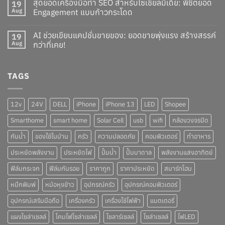
สุดยอดเครื่องมือทำ SEO สำหรับโซเชียลมีเดีย: พิชิตยอด
19
Aug
Engagement แบบก้าวกระโดด
AI ช่วยเขียนแคปชั่นขายของ: ยอดขายพุ่งแรง สร้างสรรค์
19
Aug
กว่าที่เคย!
TAGS
12v
24V
DELL
iPhone
iPhone 13
LED
Shopee
Smarthome
smart home
Solar Cell
usb
wifi
กล้องวงจรปิด
กันน้ำ
ของใช้ในบ้าน
ครัว
ความปลอดภัย
คอมพิวเตอร์
ทำอาหาร
ประหยัดพลังงาน
ประหยัดไฟ
ปั๊มน้ำ
ปั๊มบาดาล
พลังงานแสงอาทิตย์
ฟิล์มกระจก
ฟิล์มกันรอย
ราคาถูก
ราคาประหยัด
สมาร์ทโฮม
หมึกพิมพ์
หม้อหุงข้าว
อุปกรณ์ครัว
อุปกรณ์คอมพิวเตอร์
อุปกรณ์เสริมมือถือ
เครื่องครัว
เครื่องใช้ไฟฟ้า
แบตเตอรี่
แผงโซล่าเซลล์
โคมไฟโซล่าเซลล์
โซลาร์เซลล์
โซล่าเซลล์
ไฟLED