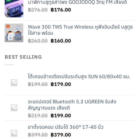
นาฬิกาบลูทูธลำโพง GOOJODOQ วิทยุ FM เสียงดี
was:
is:
Original
Current
฿
276.00
฿219.00.
฿
176.00
฿119.00.
price
price
was:
is:
Wave 300 TWS True Wireless หูฟังอินเอียร์ บลูทูธ
฿276.00.
฿176.00.
ไร้สาย พร้อม
Original
Current
฿
260.00
฿
160.00
price
price
was:
is:
BEST SELLING
฿260.00.
฿160.00.
โต๊ะคอมข้างเตียงปรับระดับสูง SUN 60/80x40 ซม.
Original
Current
฿
199.00
฿
179.00
price
price
was:
is:
อะแดปเตอร์ Bluetooth 5.3 UGREEN รับส่ง
฿199.00.
฿179.00.
สัญญาณแรง เสียงดี
Original
Current
฿
219.00
฿
199.00
price
price
ขาตั้งจอคอม ปรับได้ 360° 17-40 นิ้ว
was:
is:
Original
Current
฿
399.00
฿219.00.
฿
379.00
฿199.00.