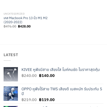
UNCATEGORIZED
เคส Macbook Pro 13 นิ้ว M1 M2
(2020-2022)
Original
Current
฿
476.00
฿
428.00
price
price
was:
is:
฿476.00.
฿428.00.
LATEST
KIVEE หูฟังมีสาย เสียงใส ไมค์คมชัด ในราคาสุดคุ้ม
Original
Current
฿
240.00
฿
140.00
price
price
was:
is:
OPPO หูฟังไร้สาย TWS เสียงดี เบสหนัก รับประกัน 5
฿240.00.
฿140.00.
ปี
Original
Current
฿
219.00
฿
119.00
price
price