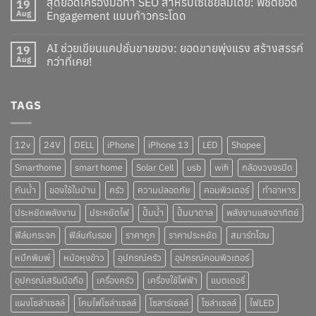
สุดยอดเครื่องมือทำ SEO สำหรับโซเชียลมีเดีย: พิชิตยอด
19
Aug
Engagement แบบก้าวกระโดด
AI ช่วยเขียนแคปชั่นขายของ: ยอดขายพุ่งแรง สร้างสรรค์
19
Aug
กว่าที่เคย!
TAGS
12v
24V
DELL
iPhone
iPhone 13
LED
Shopee
Smarthome
smart home
Solar Cell
usb
wifi
กล้องวงจรปิด
กันน้ำ
ของใช้ในบ้าน
ครัว
ความปลอดภัย
คอมพิวเตอร์
ทำอาหาร
ประหยัดพลังงาน
ประหยัดไฟ
ปั๊มน้ำ
ปั๊มบาดาล
พลังงานแสงอาทิตย์
ฟิล์มกระจก
ฟิล์มกันรอย
ราคาถูก
ราคาประหยัด
สมาร์ทโฮม
หมึกพิมพ์
หม้อหุงข้าว
อุปกรณ์ครัว
อุปกรณ์คอมพิวเตอร์
อุปกรณ์เสริมมือถือ
เครื่องครัว
เครื่องใช้ไฟฟ้า
แบตเตอรี่
แผงโซล่าเซลล์
โคมไฟโซล่าเซลล์
โซลาร์เซลล์
โซล่าเซลล์
ไฟLED