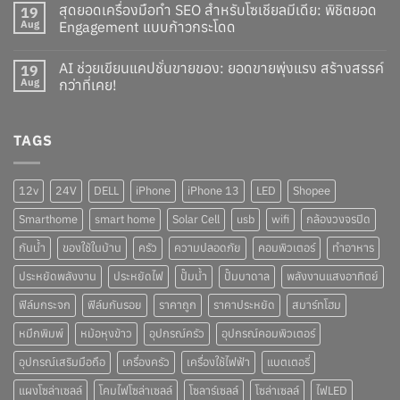
สุดยอดเครื่องมือทำ SEO สำหรับโซเชียลมีเดีย: พิชิตยอด
19
Aug
Engagement แบบก้าวกระโดด
AI ช่วยเขียนแคปชั่นขายของ: ยอดขายพุ่งแรง สร้างสรรค์
19
Aug
กว่าที่เคย!
TAGS
12v
24V
DELL
iPhone
iPhone 13
LED
Shopee
Smarthome
smart home
Solar Cell
usb
wifi
กล้องวงจรปิด
กันน้ำ
ของใช้ในบ้าน
ครัว
ความปลอดภัย
คอมพิวเตอร์
ทำอาหาร
ประหยัดพลังงาน
ประหยัดไฟ
ปั๊มน้ำ
ปั๊มบาดาล
พลังงานแสงอาทิตย์
ฟิล์มกระจก
ฟิล์มกันรอย
ราคาถูก
ราคาประหยัด
สมาร์ทโฮม
หมึกพิมพ์
หม้อหุงข้าว
อุปกรณ์ครัว
อุปกรณ์คอมพิวเตอร์
อุปกรณ์เสริมมือถือ
เครื่องครัว
เครื่องใช้ไฟฟ้า
แบตเตอรี่
แผงโซล่าเซลล์
โคมไฟโซล่าเซลล์
โซลาร์เซลล์
โซล่าเซลล์
ไฟLED