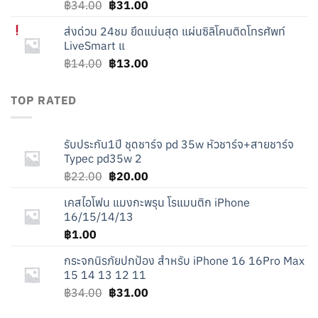
Original
Current
฿
34.00
฿
31.00
price
price
ส่งด่วน 24ชม ยึดแน่นสุด
แผ่นซิลิโคนติดโทรศัพท์
was:
is:
LiveSmart แ
฿34.00.
฿31.00.
Original
Current
฿
14.00
฿
13.00
price
price
was:
is:
TOP RATED
฿14.00.
฿13.00.
รับประกัน1ปี ชุดชาร์จ pd 35w หัวชาร์จ+สายชาร์จ
Typec pd35w 2
Original
Current
฿
22.00
฿
20.00
price
price
เคสไอโฟน แมงกะพรุน โรแมนติก iPhone
was:
is:
16/15/14/13
฿22.00.
฿20.00.
฿
1.00
กระจกนิรภัยปกป้อง สำหรับ iPhone 16 16Pro Max
15 14 13 12 11
Original
Current
฿
34.00
฿
31.00
price
price