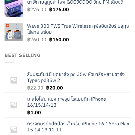
นาฬิกาบลูทูธลำโพง GOOJODOQ วิทยุ FM เสียงดี
was:
is:
Original
Current
฿
276.00
฿219.00.
฿
176.00
฿119.00.
price
price
was:
is:
Wave 300 TWS True Wireless หูฟังอินเอียร์ บลูทูธ
฿276.00.
฿176.00.
ไร้สาย พร้อม
Original
Current
฿
260.00
฿
160.00
price
price
was:
is:
BEST SELLING
฿260.00.
฿160.00.
รับประกัน1ปี ชุดชาร์จ pd 35w หัวชาร์จ+สายชาร์จ
Typec pd35w 2
Original
Current
฿
22.00
฿
20.00
price
price
เคสไอโฟน แมงกะพรุน โรแมนติก iPhone
was:
is:
16/15/14/13
฿22.00.
฿20.00.
฿
1.00
กระจกนิรภัยปกป้อง สำหรับ iPhone 16 16Pro Max
15 14 13 12 11