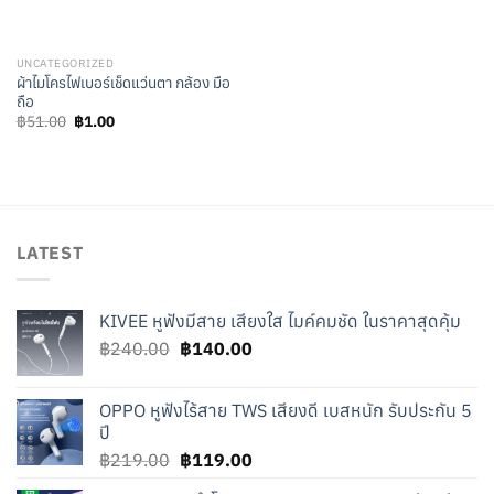
UNCATEGORIZED
ผ้าไมโครไฟเบอร์เช็ดแว่นตา กล้อง มือ
ถือ
Original
Current
฿
51.00
฿
1.00
price
price
was:
is:
฿51.00.
฿1.00.
LATEST
KIVEE หูฟังมีสาย เสียงใส ไมค์คมชัด ในราคาสุดคุ้ม
Original
Current
฿
240.00
฿
140.00
price
price
was:
is:
OPPO หูฟังไร้สาย TWS เสียงดี เบสหนัก รับประกัน 5
฿240.00.
฿140.00.
ปี
Original
Current
฿
219.00
฿
119.00
price
price