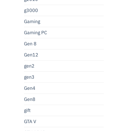
g3000
Gaming
Gaming PC
Gen 8
Gen12
gen2
gen3
Gen4
Gen8
gift
GTA V