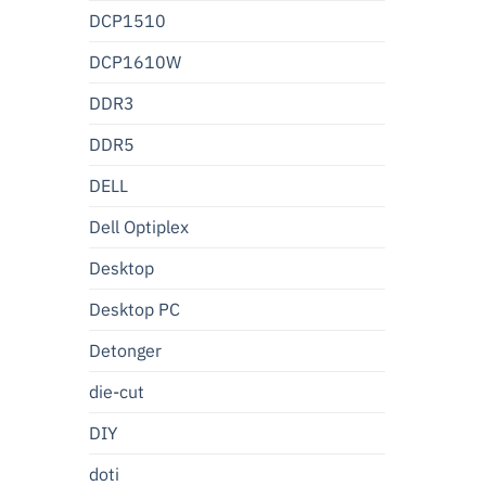
DCP1510
DCP1610W
DDR3
DDR5
DELL
Dell Optiplex
Desktop
Desktop PC
Detonger
die-cut
DIY
doti