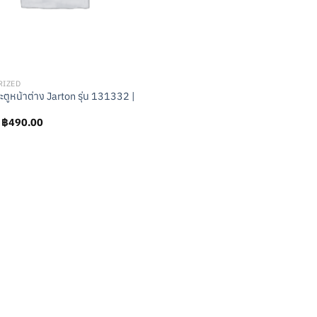
RIZED
ะตูหน้าต่าง Jarton รุ่น 131332 |
Original
Current
฿
490.00
price
price
was:
is:
฿790.00.
฿490.00.