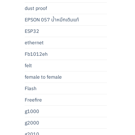
dust proof
EPSON 057 น้ำหมึกเติมแท้
ESP32
ethernet
Fb1012eh
felt
female to female
Flash
Freefire
g1000
g2000
g2010