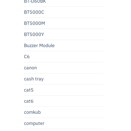
BT-D60BK
BT5000C
BT5000M
BT5000Y
Buzzer Module
C6
canon
cash tray
cat5
cat6
comkub
computer