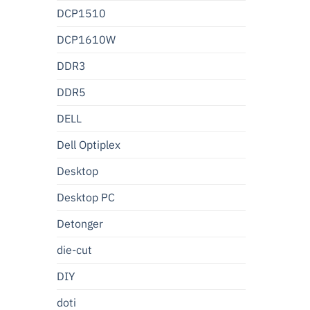
DCP1510
DCP1610W
DDR3
DDR5
DELL
Dell Optiplex
Desktop
Desktop PC
Detonger
die-cut
DIY
doti