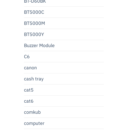
BT-D60BK
BT5000C
BT5000M
BT5000Y
Buzzer Module
C6
canon
cash tray
cat5
cat6
comkub
computer