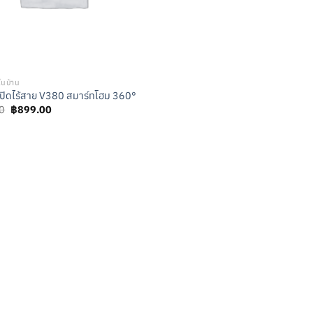
ในบ้าน
ปิดไร้สาย V380 สมาร์ทโฮม 360°
Original
Current
0
฿
899.00
price
price
was:
is:
฿2,899.00.
฿899.00.