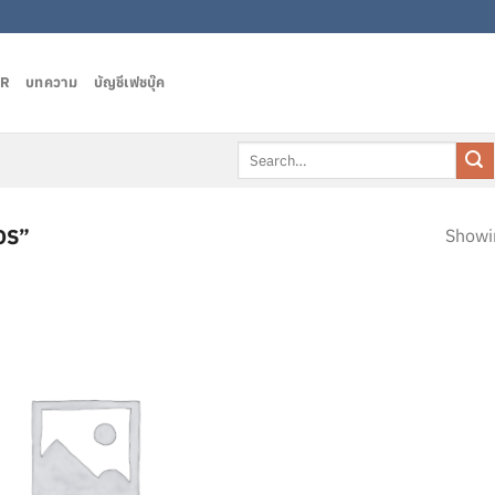
AR
บทความ
บัญชีเฟชบุ๊ค
Search
for:
OS”
Showin