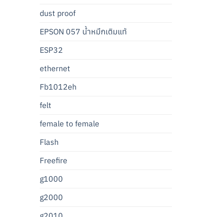
dust proof
EPSON 057 น้ำหมึกเติมแท้
ESP32
ethernet
Fb1012eh
felt
female to female
Flash
Freefire
g1000
g2000
g2010