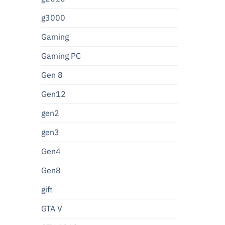
g3000
Gaming
Gaming PC
Gen 8
Gen12
gen2
gen3
Gen4
Gen8
gift
GTA V