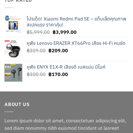
TOP RATED
โปรเด็ด! Xiaomi Redmi Pad SE – แท็บเล็ตคุณภาพ
สเปคแรง ราคาคุ้ม!
Original
Current
฿
5,999.00
฿
3,999.00
price
price
หูฟัง Lenovo ERAZER XT66Pro เสียง Hi-Fi คมชัด
was:
is:
Original
Current
฿
309.00
฿
209.00
฿5,999.00.
฿3,999.00.
price
price
was:
is:
หูฟัง ENYX E1X-R เสียงดี เบสแน่น มีไมค์
฿309.00.
฿209.00.
Original
Current
฿
300.00
฿
170.00
price
price
was:
is:
฿300.00.
฿170.00.
ABOUT US
Lorem ipsum dolor sit amet, consectetuer adipiscing elit,
sed diam nonummy nibh euismod tincidunt ut laoreet