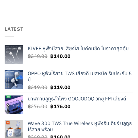
was:
is:
฿949.00.
฿849.00.
LATEST
KIVEE หูฟังมีสาย เสียงใส ไมค์คมชัด ในราคาสุดคุ้ม
Original
Current
฿
240.00
฿
140.00
price
price
was:
is:
OPPO หูฟังไร้สาย TWS เสียงดี เบสหนัก รับประกัน 5
฿240.00.
฿140.00.
ปี
Original
Current
฿
219.00
฿
119.00
price
price
นาฬิกาบลูทูธลำโพง GOOJODOQ วิทยุ FM เสียงดี
was:
is:
Original
Current
฿
276.00
฿219.00.
฿
176.00
฿119.00.
price
price
was:
is:
Wave 300 TWS True Wireless หูฟังอินเอียร์ บลูทูธ
฿276.00.
฿176.00.
ไร้สาย พร้อม
Original
Current
฿
260.00
฿
160.00