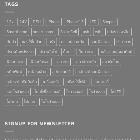
TAGS
12v
24V
DELL
iPhone
iPhone 13
LED
Shopee
Smarthome
smart home
Solar Cell
usb
wifi
กล้องวงจรปิด
กันน้ำ
ของใช้ในบ้าน
ครัว
ความปลอดภัย
คอมพิวเตอร์
ทำอาหาร
ประหยัดพลังงาน
ประหยัดไฟ
ปั๊มน้ำ
ปั๊มบาดาล
พลังงานแสงอาทิตย์
ฟิล์มกระจก
ฟิล์มกันรอย
ราคาถูก
ราคาประหยัด
สมาร์ทโฮม
หมึกพิมพ์
หม้อหุงข้าว
อุปกรณ์ครัว
อุปกรณ์คอมพิวเตอร์
อุปกรณ์เสริมมือถือ
เครื่องครัว
เครื่องใช้ไฟฟ้า
แบตเตอรี่
แผงโซล่าเซลล์
โคมไฟโซล่าเซลล์
โซลาร์เซลล์
โซล่าเซลล์
ไฟLED
ไฟถนน
ไฟสวน
ไฟโซล่าเซลล์
SIGNUP FOR NEWSLETTER