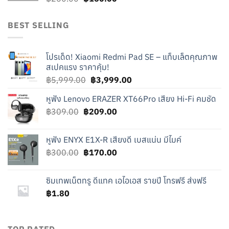
price
price
was:
is:
BEST SELLING
฿260.00.
฿160.00.
โปรเด็ด! Xiaomi Redmi Pad SE – แท็บเล็ตคุณภาพ
สเปคแรง ราคาคุ้ม!
Original
Current
฿
5,999.00
฿
3,999.00
price
price
หูฟัง Lenovo ERAZER XT66Pro เสียง Hi-Fi คมชัด
was:
is:
Original
Current
฿
309.00
฿
209.00
฿5,999.00.
฿3,999.00.
price
price
was:
is:
หูฟัง ENYX E1X-R เสียงดี เบสแน่น มีไมค์
฿309.00.
฿209.00.
Original
Current
฿
300.00
฿
170.00
price
price
was:
is:
ซิมเทพเน็ตทรู ดีแทค เอไอเอส รายปี โทรฟรี ส่งฟรี
฿300.00.
฿170.00.
฿
1.80