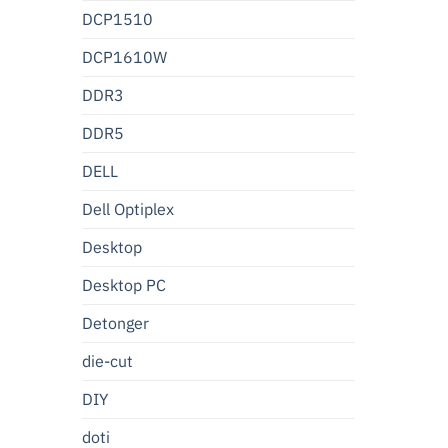
DCP1510
DCP1610W
DDR3
DDR5
DELL
Dell Optiplex
Desktop
Desktop PC
Detonger
die-cut
DIY
doti