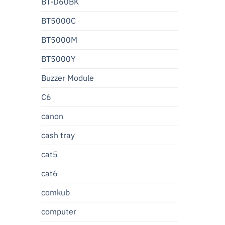
BT-D60BK
BT5000C
BT5000M
BT5000Y
Buzzer Module
C6
canon
cash tray
cat5
cat6
comkub
computer