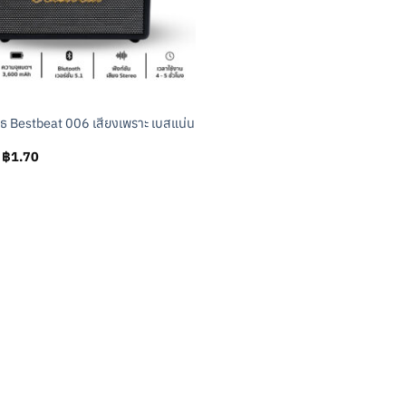
ูธ Bestbeat 006 เสียงเพราะ เบสแน่น
Original
Current
฿
1.70
price
price
was:
is:
฿101.70.
฿1.70.