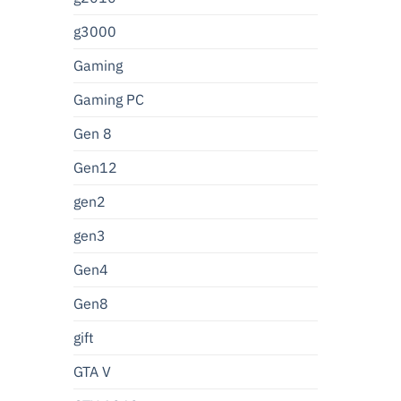
g3000
Gaming
Gaming PC
Gen 8
Gen12
gen2
gen3
Gen4
Gen8
gift
GTA V