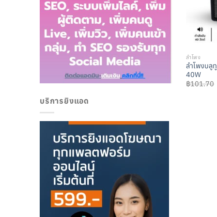
ลำโพง
ลำโพงบลูท
40W
฿
101.70
บริการยิงแอด