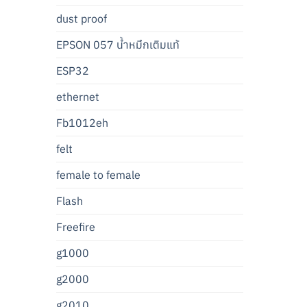
dust proof
EPSON 057 น้ำหมึกเติมแท้
ESP32
ethernet
Fb1012eh
felt
female to female
Flash
Freefire
g1000
g2000
g2010