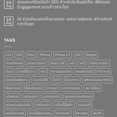
สุดยอดเครื่องมือทำ SEO สำหรับโซเชียลมีเดีย: พิชิตยอด
19
Aug
Engagement แบบก้าวกระโดด
AI ช่วยเขียนแคปชั่นขายของ: ยอดขายพุ่งแรง สร้างสรรค์
19
Aug
กว่าที่เคย!
TAGS
12v
24V
DELL
iPhone
iPhone 13
LED
Shopee
Smarthome
smart home
Solar Cell
usb
wifi
กล้องวงจรปิด
กันน้ำ
ของใช้ในบ้าน
ครัว
ความปลอดภัย
คอมพิวเตอร์
ทำอาหาร
ประหยัดพลังงาน
ประหยัดไฟ
ปั๊มน้ำ
ปั๊มบาดาล
พลังงานแสงอาทิตย์
ฟิล์มกระจก
ฟิล์มกันรอย
ราคาถูก
ราคาประหยัด
สมาร์ทโฮม
หมึกพิมพ์
หม้อหุงข้าว
อุปกรณ์ครัว
อุปกรณ์คอมพิวเตอร์
อุปกรณ์เสริมมือถือ
เครื่องครัว
เครื่องใช้ไฟฟ้า
แบตเตอรี่
แผงโซล่าเซลล์
โคมไฟโซล่าเซลล์
โซลาร์เซลล์
โซล่าเซลล์
ไฟLED