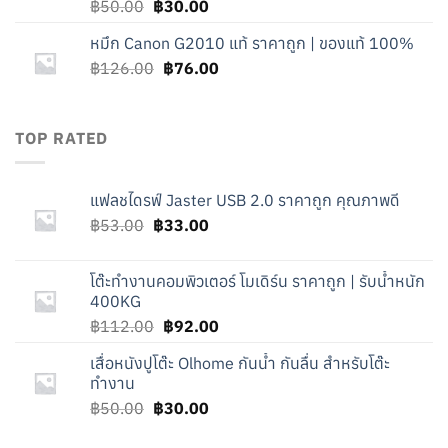
Original
Current
฿
50.00
฿
30.00
price
price
หมึก Canon G2010 แท้ ราคาถูก | ของแท้ 100%
was:
is:
Original
Current
฿
126.00
฿50.00.
฿
76.00
฿30.00.
price
price
was:
is:
฿126.00.
฿76.00.
TOP RATED
แฟลชไดรฟ์ Jaster USB 2.0 ราคาถูก คุณภาพดี
Original
Current
฿
53.00
฿
33.00
price
price
was:
is:
โต๊ะทำงานคอมพิวเตอร์ โมเดิร์น ราคาถูก | รับน้ำหนัก
฿53.00.
฿33.00.
400KG
Original
Current
฿
112.00
฿
92.00
price
price
เสื่อหนังปูโต๊ะ Olhome กันน้ำ กันลื่น สำหรับโต๊ะ
was:
is:
ทำงาน
฿112.00.
฿92.00.
Original
Current
฿
50.00
฿
30.00
price
price