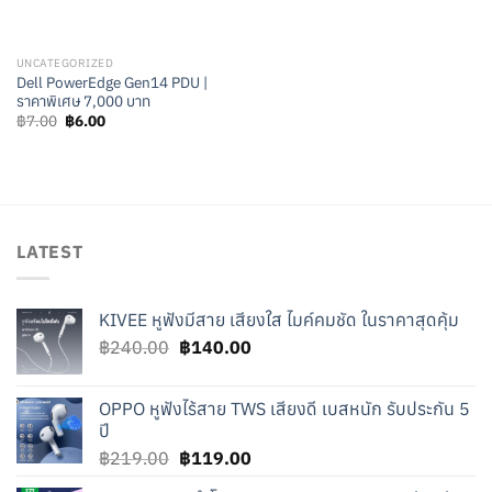
UNCATEGORIZED
Dell PowerEdge Gen14 PDU |
ราคาพิเศษ 7,000 บาท
Original
Current
฿
7.00
฿
6.00
price
price
was:
is:
฿7.00.
฿6.00.
LATEST
KIVEE หูฟังมีสาย เสียงใส ไมค์คมชัด ในราคาสุดคุ้ม
Original
Current
฿
240.00
฿
140.00
price
price
was:
is:
OPPO หูฟังไร้สาย TWS เสียงดี เบสหนัก รับประกัน 5
฿240.00.
฿140.00.
ปี
Original
Current
฿
219.00
฿
119.00
price
price