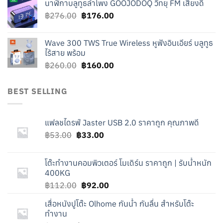
นาฬิกาบลูทูธลำโพง GOOJODOQ วิทยุ FM เสียงดี
was:
is:
Original
Current
฿
276.00
฿219.00.
฿
176.00
฿119.00.
price
price
was:
is:
Wave 300 TWS True Wireless หูฟังอินเอียร์ บลูทูธ
฿276.00.
฿176.00.
ไร้สาย พร้อม
Original
Current
฿
260.00
฿
160.00
price
price
was:
is:
BEST SELLING
฿260.00.
฿160.00.
แฟลชไดรฟ์ Jaster USB 2.0 ราคาถูก คุณภาพดี
Original
Current
฿
53.00
฿
33.00
price
price
was:
is:
โต๊ะทำงานคอมพิวเตอร์ โมเดิร์น ราคาถูก | รับน้ำหนัก
฿53.00.
฿33.00.
400KG
Original
Current
฿
112.00
฿
92.00
price
price
เสื่อหนังปูโต๊ะ Olhome กันน้ำ กันลื่น สำหรับโต๊ะ
was:
is:
ทำงาน
฿112.00.
฿92.00.