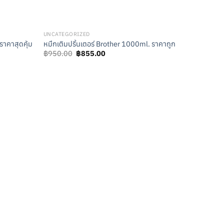
UNCATEGORIZED
ราคาสุดคุ้ม
หมึกเติมปริ้นเตอร์ Brother 1000ml. ราคาถูก
Original
Current
฿
950.00
฿
855.00
price
price
was:
is:
฿950.00.
฿855.00.