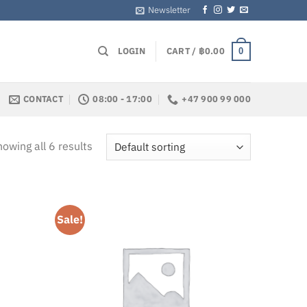
Newsletter
LOGIN
CART /
฿
0.00
0
CONTACT
08:00 - 17:00
+47 900 99 000
owing all 6 results
Sale!