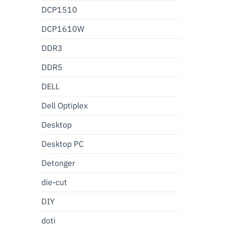
DCP1510
DCP1610W
DDR3
DDR5
DELL
Dell Optiplex
Desktop
Desktop PC
Detonger
die-cut
DIY
doti