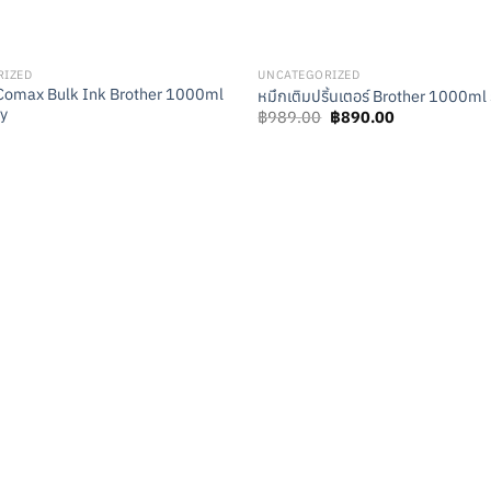
RIZED
UNCATEGORIZED
 Comax Bulk Ink Brother 1000ml
หมึกเติมปริ้นเตอร์ Brother 1000ml 
ry
Original
Current
฿
989.00
฿
890.00
price
price
was:
is:
฿989.00.
฿890.00.