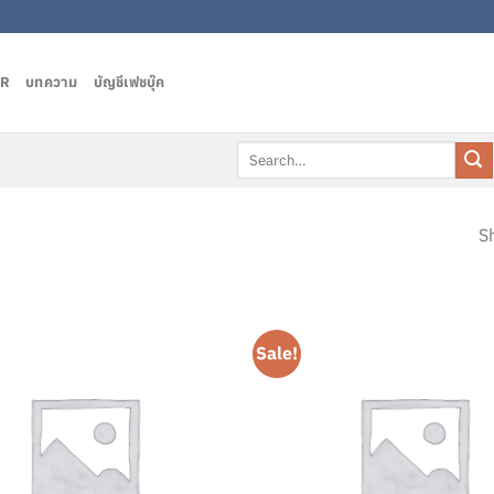
AR
บทความ
บัญชีเฟชบุ๊ค
Search
for:
Sh
Sale!