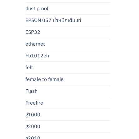
dust proof
EPSON 057 น้ำหมึกเติมแท้
ESP32
ethernet
Fb1012eh
felt
female to female
Flash
Freefire
g1000
g2000
g2010