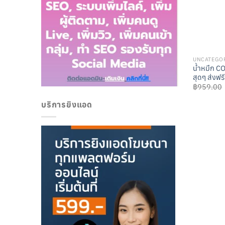
UNCATEGO
น้ำหมึก 
สุดๆ ส่งฟรี
฿
959.00
บริการยิงแอด