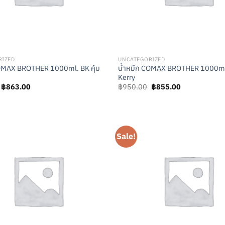
RIZED
UNCATEGORIZED
COMAX BROTHER 1000ml. BK คุ้ม
น้ำหมึก COMAX BROTHER 1000ml.
Kerry
Original
Current
Original
Current
฿
863.00
฿
950.00
฿
855.00
price
price
price
price
was:
is:
was:
is:
฿959.00.
฿863.00.
฿950.00.
฿855.00.
Sale!