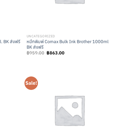
UNCATEGORIZED
 BK ส่งฟรี
หมึกพิมพ์ Comax Bulk Ink Brother 1000ml
BK ส่งฟรี
Original
Current
฿
959.00
฿
863.00
price
price
was:
is:
฿959.00.
฿863.00.
Sale!