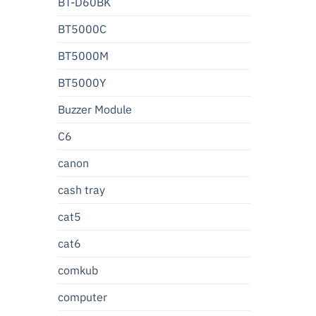
BT-D60BK
BT5000C
BT5000M
BT5000Y
Buzzer Module
C6
canon
cash tray
cat5
cat6
comkub
computer