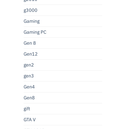
g3000
Gaming
Gaming PC
Gen 8
Gen12
gen2
gen3
Gen4
Gen8
gift
GTA V