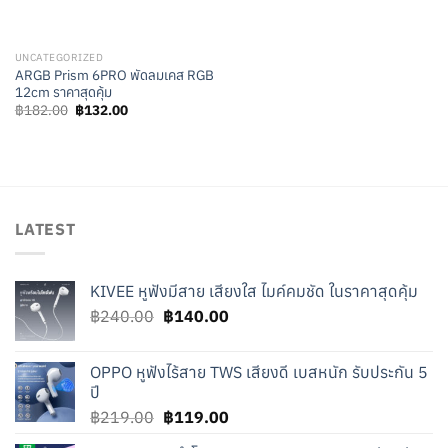
UNCATEGORIZED
ARGB Prism 6PRO พัดลมเคส RGB
12cm ราคาสุดคุ้ม
Original
Current
฿
182.00
฿
132.00
price
price
was:
is:
฿182.00.
฿132.00.
LATEST
KIVEE หูฟังมีสาย เสียงใส ไมค์คมชัด ในราคาสุดคุ้ม
Original
Current
฿
240.00
฿
140.00
price
price
was:
is:
OPPO หูฟังไร้สาย TWS เสียงดี เบสหนัก รับประกัน 5
฿240.00.
฿140.00.
ปี
Original
Current
฿
219.00
฿
119.00
price
price