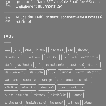
สุดยอดเครื่องมือทำ SEO สำหรับโซเชียลมีเดีย: พิชิตยอด
19
Aug
Engagement แบบก้าวกระโดด
AI ช่วยเขียนแคปชั่นขายของ: ยอดขายพุ่งแรง สร้างสรรค์
19
Aug
กว่าที่เคย!
TAGS
12v
24V
DELL
iPhone
iPhone 13
LED
Shopee
Smarthome
smart home
Solar Cell
usb
wifi
กล้องวงจรปิด
กันน้ำ
ของใช้ในบ้าน
ครัว
ความปลอดภัย
คอมพิวเตอร์
ทำอาหาร
ประหยัดพลังงาน
ประหยัดไฟ
ปั๊มน้ำ
ปั๊มบาดาล
พลังงานแสงอาทิตย์
ฟิล์มกระจก
ฟิล์มกันรอย
ราคาถูก
ราคาประหยัด
สมาร์ทโฮม
หมึกพิมพ์
หม้อหุงข้าว
อุปกรณ์ครัว
อุปกรณ์คอมพิวเตอร์
อุปกรณ์เสริมมือถือ
เครื่องครัว
เครื่องใช้ไฟฟ้า
แบตเตอรี่
แผงโซล่าเซลล์
โคมไฟโซล่าเซลล์
โซลาร์เซลล์
โซล่าเซลล์
ไฟLED