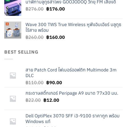
นาฬิกาบลูทูธลำโพง GOOJODOQ วิทยุ FM เสียงดี
was:
is:
Original
Current
฿
276.00
฿219.00.
฿
176.00
฿119.00.
price
price
was:
is:
Wave 300 TWS True Wireless หูฟังอินเอียร์ บลูทูธ
฿276.00.
฿176.00.
ไร้สาย พร้อม
Original
Current
฿
260.00
฿
160.00
price
price
was:
is:
BEST SELLING
฿260.00.
฿160.00.
สาย Patch Cord ไฟเบอร์ออฟติก Multimode 3m
DLC
Original
Current
฿
110.00
฿
90.00
price
price
กระดาษสติ๊กเกอร์ Peripage A9 ขนาด 77x30 มม.
was:
is:
Original
Current
฿
22.00
฿
฿110.00.
12.00
฿90.00.
price
price
was:
is:
Dell OptiPlex 3070 SFF i3-9100 ราคาถูก พร้อม
฿22.00.
฿12.00.
Windows แท้