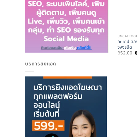
UNCATEGO
อะแดปเตอร
วงจรปิด
O
฿
52.00
p
w
บริการยิงแอด
฿