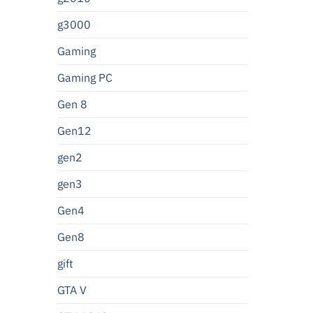
g3000
Gaming
Gaming PC
Gen 8
Gen12
gen2
gen3
Gen4
Gen8
gift
GTA V