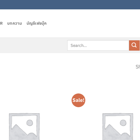
AR
บทความ
บัญชีเฟชบุ๊ค
Search
for:
Sh
Sale!