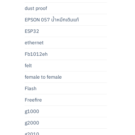
dust proof
EPSON 057 น้ำหมึกเติมแท้
ESP32
ethernet
Fb1012eh
felt
female to female
Flash
Freefire
g1000
g2000
g2010