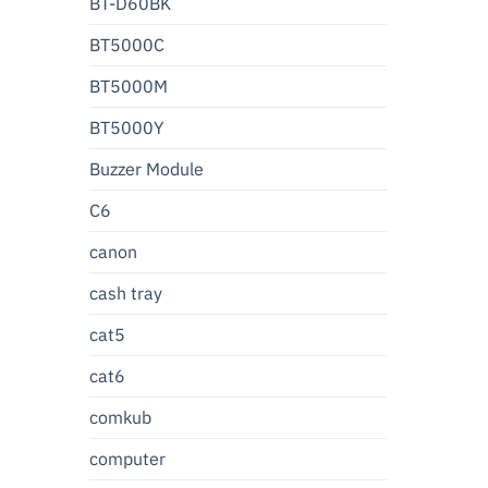
BT-D60BK
BT5000C
BT5000M
BT5000Y
Buzzer Module
C6
canon
cash tray
cat5
cat6
comkub
computer