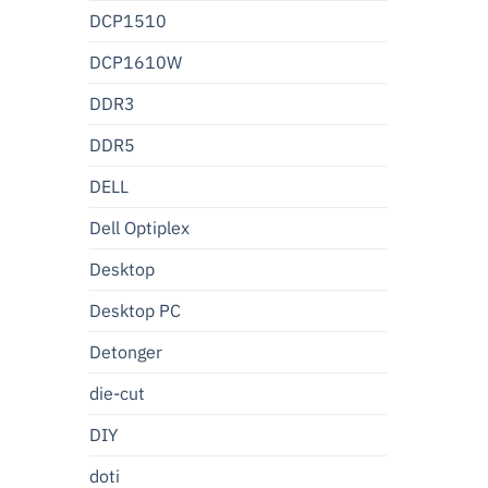
DCP1510
DCP1610W
DDR3
DDR5
DELL
Dell Optiplex
Desktop
Desktop PC
Detonger
die-cut
DIY
doti