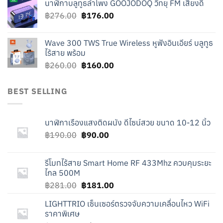
นาฬิกาบลูทูธลำโพง GOOJODOQ วิทยุ FM เสียงดี
was:
is:
Original
Current
฿
276.00
฿219.00.
฿
176.00
฿119.00.
price
price
was:
is:
Wave 300 TWS True Wireless หูฟังอินเอียร์ บลูทูธ
฿276.00.
฿176.00.
ไร้สาย พร้อม
Original
Current
฿
260.00
฿
160.00
price
price
was:
is:
BEST SELLING
฿260.00.
฿160.00.
นาฬิกาเรืองแสงติดผนัง ดีไซน์สวย ขนาด 10-12 นิ้ว
Original
Current
฿
190.00
฿
90.00
price
price
was:
is:
รีโมทไร้สาย Smart Home RF 433Mhz ควบคุมระยะ
฿190.00.
฿90.00.
ไกล 500M
Original
Current
฿
281.00
฿
181.00
price
price
LIGHTTRIO เซ็นเซอร์ตรวจจับความเคลื่อนไหว WiFi
was:
is:
ราคาพิเศษ
฿281.00.
฿181.00.