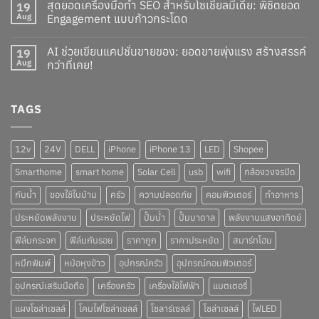
สุดยอดเครื่องมือทำ SEO สำหรับโซเชียลมีเดีย: พิชิตยอด
19
Aug
Engagement แบบก้าวกระโดด
AI ช่วยเขียนแคปชั่นขายของ: ยอดขายพุ่งแรง สร้างสรรค์
19
Aug
กว่าที่เคย!
TAGS
12v
24V
DELL
iPhone
iPhone 13
LED
Shopee
Smarthome
smart home
Solar Cell
usb
wifi
กล้องวงจรปิด
กันน้ำ
ของใช้ในบ้าน
ครัว
ความปลอดภัย
คอมพิวเตอร์
ทำอาหาร
ประหยัดพลังงาน
ประหยัดไฟ
ปั๊มน้ำ
ปั๊มบาดาล
พลังงานแสงอาทิตย์
ฟิล์มกระจก
ฟิล์มกันรอย
ราคาถูก
ราคาประหยัด
สมาร์ทโฮม
หมึกพิมพ์
หม้อหุงข้าว
อุปกรณ์ครัว
อุปกรณ์คอมพิวเตอร์
อุปกรณ์เสริมมือถือ
เครื่องครัว
เครื่องใช้ไฟฟ้า
แบตเตอรี่
แผงโซล่าเซลล์
โคมไฟโซล่าเซลล์
โซลาร์เซลล์
โซล่าเซลล์
ไฟLED