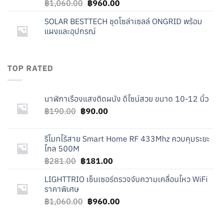
Original
Current
฿
1,060.00
฿
960.00
price
price
SOLAR BESTTECH ชุดโซล่าเซลล์ ONGRID พร้อม
was:
is:
แผงและอุปกรณ์
฿1,060.00.
฿960.00.
TOP RATED
นาฬิกาเรืองแสงติดผนัง ดีไซน์สวย ขนาด 10-12 นิ้ว
Original
Current
฿
190.00
฿
90.00
price
price
was:
is:
รีโมทไร้สาย Smart Home RF 433Mhz ควบคุมระยะ
฿190.00.
฿90.00.
ไกล 500M
Original
Current
฿
281.00
฿
181.00
price
price
LIGHTTRIO เซ็นเซอร์ตรวจจับความเคลื่อนไหว WiFi
was:
is:
ราคาพิเศษ
฿281.00.
฿181.00.
Original
Current
฿
1,060.00
฿
960.00
price
price