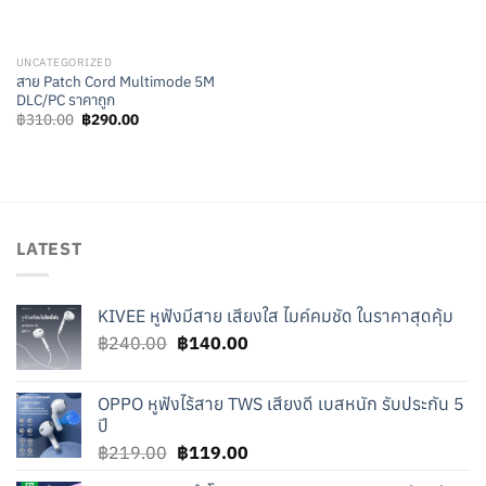
UNCATEGORIZED
สาย Patch Cord Multimode 5M
DLC/PC ราคาถูก
Original
Current
฿
310.00
฿
290.00
price
price
was:
is:
฿310.00.
฿290.00.
LATEST
KIVEE หูฟังมีสาย เสียงใส ไมค์คมชัด ในราคาสุดคุ้ม
Original
Current
฿
240.00
฿
140.00
price
price
was:
is:
OPPO หูฟังไร้สาย TWS เสียงดี เบสหนัก รับประกัน 5
฿240.00.
฿140.00.
ปี
Original
Current
฿
219.00
฿
119.00
price
price