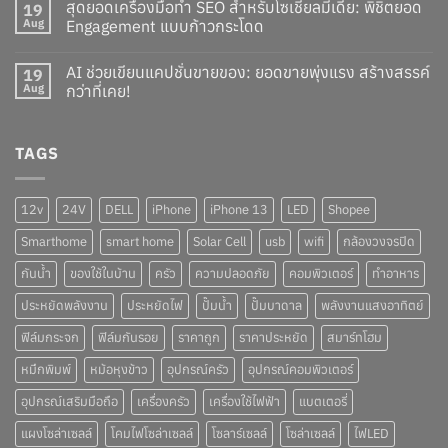
สุดยอดเครื่องมือทำ SEO สำหรับโซเชียลมีเดีย: พิชิตยอด
19
Aug
Engagement แบบก้าวกระโดด
AI ช่วยเขียนแคปชั่นขายของ: ยอดขายพุ่งแรง สร้างสรรค์
19
Aug
กว่าที่เคย!
TAGS
12v
24V
DELL
iPhone
iPhone 13
LED
Shopee
Smarthome
smart home
Solar Cell
usb
wifi
กล้องวงจรปิด
กันน้ำ
ของใช้ในบ้าน
ครัว
ความปลอดภัย
คอมพิวเตอร์
ทำอาหาร
ประหยัดพลังงาน
ประหยัดไฟ
ปั๊มน้ำ
ปั๊มบาดาล
พลังงานแสงอาทิตย์
ฟิล์มกระจก
ฟิล์มกันรอย
ราคาถูก
ราคาประหยัด
สมาร์ทโฮม
หมึกพิมพ์
หม้อหุงข้าว
อุปกรณ์ครัว
อุปกรณ์คอมพิวเตอร์
อุปกรณ์เสริมมือถือ
เครื่องครัว
เครื่องใช้ไฟฟ้า
แบตเตอรี่
แผงโซล่าเซลล์
โคมไฟโซล่าเซลล์
โซลาร์เซลล์
โซล่าเซลล์
ไฟLED