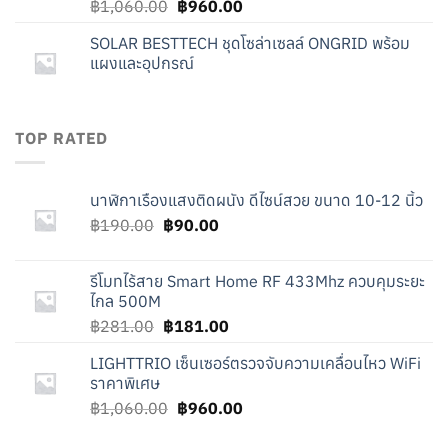
Original
Current
฿
1,060.00
฿
960.00
price
price
SOLAR BESTTECH ชุดโซล่าเซลล์ ONGRID พร้อม
was:
is:
แผงและอุปกรณ์
฿1,060.00.
฿960.00.
TOP RATED
นาฬิกาเรืองแสงติดผนัง ดีไซน์สวย ขนาด 10-12 นิ้ว
Original
Current
฿
190.00
฿
90.00
price
price
was:
is:
รีโมทไร้สาย Smart Home RF 433Mhz ควบคุมระยะ
฿190.00.
฿90.00.
ไกล 500M
Original
Current
฿
281.00
฿
181.00
price
price
LIGHTTRIO เซ็นเซอร์ตรวจจับความเคลื่อนไหว WiFi
was:
is:
ราคาพิเศษ
฿281.00.
฿181.00.
Original
Current
฿
1,060.00
฿
960.00
price
price