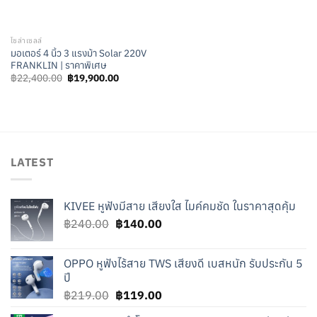
โซล่าเซลล์
มอเตอร์ 4 นิ้ว 3 แรงม้า Solar 220V
FRANKLIN | ราคาพิเศษ
Original
Current
฿
22,400.00
฿
19,900.00
price
price
was:
is:
฿22,400.00.
฿19,900.00.
LATEST
KIVEE หูฟังมีสาย เสียงใส ไมค์คมชัด ในราคาสุดคุ้ม
Original
Current
฿
240.00
฿
140.00
price
price
was:
is:
OPPO หูฟังไร้สาย TWS เสียงดี เบสหนัก รับประกัน 5
฿240.00.
฿140.00.
ปี
Original
Current
฿
219.00
฿
119.00
price
price