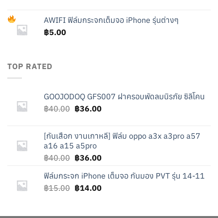
price
price
was:
is:
AWIFI
ฟิล์มกระจกเต็มจอ iPhone รุ่นต่างๆ
฿15.00.
฿14.00.
฿
5.00
TOP RATED
GOOJODOQ GFS007 ฝาครอบพัดลมนิรภัย ซิลิโคน
Original
Current
฿
40.00
฿
36.00
price
price
was:
is:
[กันเสือก งานเกาหลี] ฟิล์ม oppo a3x a3pro a57
฿40.00.
฿36.00.
a16 a15 a5pro
Original
Current
฿
40.00
฿
36.00
price
price
ฟิล์มกระจก iPhone เต็มจอ กันมอง PVT รุ่น 14-11
was:
is:
Original
Current
฿
15.00
฿40.00.
฿
14.00
฿36.00.
price
price
was:
is: