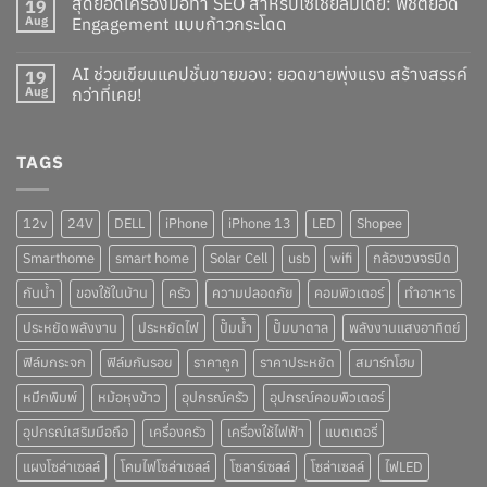
สุดยอดเครื่องมือทำ SEO สำหรับโซเชียลมีเดีย: พิชิตยอด
19
Aug
Engagement แบบก้าวกระโดด
AI ช่วยเขียนแคปชั่นขายของ: ยอดขายพุ่งแรง สร้างสรรค์
19
Aug
กว่าที่เคย!
TAGS
12v
24V
DELL
iPhone
iPhone 13
LED
Shopee
Smarthome
smart home
Solar Cell
usb
wifi
กล้องวงจรปิด
กันน้ำ
ของใช้ในบ้าน
ครัว
ความปลอดภัย
คอมพิวเตอร์
ทำอาหาร
ประหยัดพลังงาน
ประหยัดไฟ
ปั๊มน้ำ
ปั๊มบาดาล
พลังงานแสงอาทิตย์
ฟิล์มกระจก
ฟิล์มกันรอย
ราคาถูก
ราคาประหยัด
สมาร์ทโฮม
หมึกพิมพ์
หม้อหุงข้าว
อุปกรณ์ครัว
อุปกรณ์คอมพิวเตอร์
อุปกรณ์เสริมมือถือ
เครื่องครัว
เครื่องใช้ไฟฟ้า
แบตเตอรี่
แผงโซล่าเซลล์
โคมไฟโซล่าเซลล์
โซลาร์เซลล์
โซล่าเซลล์
ไฟLED