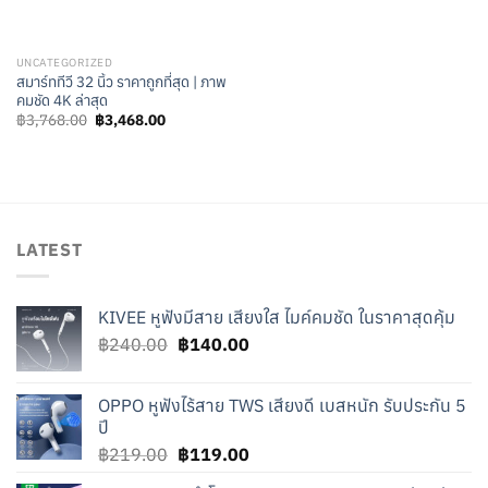
UNCATEGORIZED
สมาร์ททีวี 32 นิ้ว ราคาถูกที่สุด | ภาพ
คมชัด 4K ล่าสุด
Original
Current
฿
3,768.00
฿
3,468.00
price
price
was:
is:
฿3,768.00.
฿3,468.00.
LATEST
KIVEE หูฟังมีสาย เสียงใส ไมค์คมชัด ในราคาสุดคุ้ม
Original
Current
฿
240.00
฿
140.00
price
price
was:
is:
OPPO หูฟังไร้สาย TWS เสียงดี เบสหนัก รับประกัน 5
฿240.00.
฿140.00.
ปี
Original
Current
฿
219.00
฿
119.00
price
price