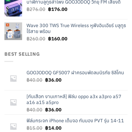
นาฬิกาบลูทูธลำโพง GOOJODOQ วิทยุ FM เสียงดี
was:
is:
Original
Current
฿
276.00
฿219.00.
฿
176.00
฿119.00.
price
price
was:
is:
Wave 300 TWS True Wireless หูฟังอินเอียร์ บลูทูธ
฿276.00.
฿176.00.
ไร้สาย พร้อม
Original
Current
฿
260.00
฿
160.00
price
price
was:
is:
BEST SELLING
฿260.00.
฿160.00.
GOOJODOQ GFS007 ฝาครอบพัดลมนิรภัย ซิลิโคน
Original
Current
฿
40.00
฿
36.00
price
price
was:
is:
[กันเสือก งานเกาหลี] ฟิล์ม oppo a3x a3pro a57
฿40.00.
฿36.00.
a16 a15 a5pro
Original
Current
฿
40.00
฿
36.00
price
price
ฟิล์มกระจก iPhone เต็มจอ กันมอง PVT รุ่น 14-11
was:
is:
Original
Current
฿
15.00
฿40.00.
฿
14.00
฿36.00.