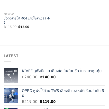
โซล่าเซลล์
ขั้วต่อสายไฟ MC4 แผงโซล่าเซลล์ 4-
6mm
Original
Current
฿
115.00
฿
15.00
price
price
was:
is:
฿115.00.
฿15.00.
LATEST
KIVEE หูฟังมีสาย เสียงใส ไมค์คมชัด ในราคาสุดคุ้ม
Original
Current
฿
240.00
฿
140.00
price
price
was:
is:
OPPO หูฟังไร้สาย TWS เสียงดี เบสหนัก รับประกัน 5
฿240.00.
฿140.00.
ปี
Original
Current
฿
219.00
฿
119.00
price
price