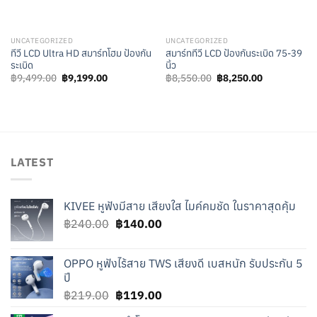
UNCATEGORIZED
UNCATEGORIZED
ทีวี LCD Ultra HD สมาร์ทโฮม ป้องกัน
สมาร์ททีวี LCD ป้องกันระเบิด 75-39
ระเบิด
นิ้ว
Original
Current
Original
Current
฿
9,499.00
฿
9,199.00
฿
8,550.00
฿
8,250.00
price
price
price
price
was:
is:
was:
is:
฿9,499.00.
฿9,199.00.
฿8,550.00.
฿8,250.00.
LATEST
KIVEE หูฟังมีสาย เสียงใส ไมค์คมชัด ในราคาสุดคุ้ม
Original
Current
฿
240.00
฿
140.00
price
price
was:
is:
OPPO หูฟังไร้สาย TWS เสียงดี เบสหนัก รับประกัน 5
฿240.00.
฿140.00.
ปี
Original
Current
฿
219.00
฿
119.00
price
price