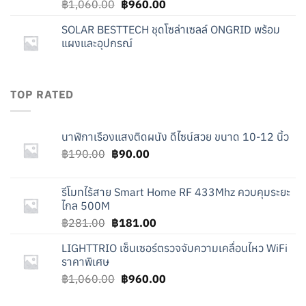
Original
Current
฿
1,060.00
฿
960.00
price
price
SOLAR BESTTECH ชุดโซล่าเซลล์ ONGRID พร้อม
was:
is:
แผงและอุปกรณ์
฿1,060.00.
฿960.00.
TOP RATED
นาฬิกาเรืองแสงติดผนัง ดีไซน์สวย ขนาด 10-12 นิ้ว
Original
Current
฿
190.00
฿
90.00
price
price
was:
is:
รีโมทไร้สาย Smart Home RF 433Mhz ควบคุมระยะ
฿190.00.
฿90.00.
ไกล 500M
Original
Current
฿
281.00
฿
181.00
price
price
LIGHTTRIO เซ็นเซอร์ตรวจจับความเคลื่อนไหว WiFi
was:
is:
ราคาพิเศษ
฿281.00.
฿181.00.
Original
Current
฿
1,060.00
฿
960.00
price
price