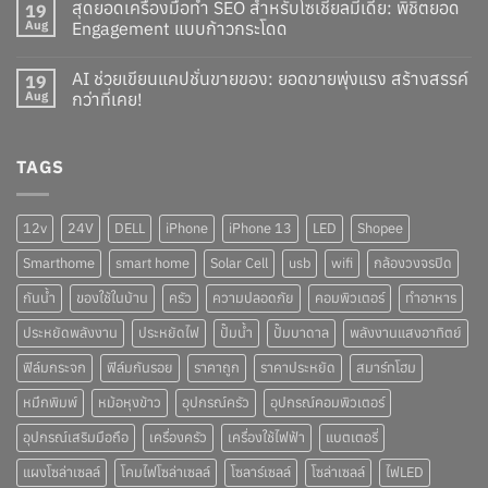
สุดยอดเครื่องมือทำ SEO สำหรับโซเชียลมีเดีย: พิชิตยอด
19
Aug
Engagement แบบก้าวกระโดด
AI ช่วยเขียนแคปชั่นขายของ: ยอดขายพุ่งแรง สร้างสรรค์
19
Aug
กว่าที่เคย!
TAGS
12v
24V
DELL
iPhone
iPhone 13
LED
Shopee
Smarthome
smart home
Solar Cell
usb
wifi
กล้องวงจรปิด
กันน้ำ
ของใช้ในบ้าน
ครัว
ความปลอดภัย
คอมพิวเตอร์
ทำอาหาร
ประหยัดพลังงาน
ประหยัดไฟ
ปั๊มน้ำ
ปั๊มบาดาล
พลังงานแสงอาทิตย์
ฟิล์มกระจก
ฟิล์มกันรอย
ราคาถูก
ราคาประหยัด
สมาร์ทโฮม
หมึกพิมพ์
หม้อหุงข้าว
อุปกรณ์ครัว
อุปกรณ์คอมพิวเตอร์
อุปกรณ์เสริมมือถือ
เครื่องครัว
เครื่องใช้ไฟฟ้า
แบตเตอรี่
แผงโซล่าเซลล์
โคมไฟโซล่าเซลล์
โซลาร์เซลล์
โซล่าเซลล์
ไฟLED