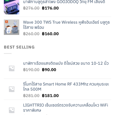
นาฬิกาบลูทูธลำโพง GOOJODOQ วิทยุ FM เสียงดี
was:
is:
Original
Current
฿
276.00
฿219.00.
฿
176.00
฿119.00.
price
price
was:
is:
Wave 300 TWS True Wireless หูฟังอินเอียร์ บลูทูธ
฿276.00.
฿176.00.
ไร้สาย พร้อม
Original
Current
฿
260.00
฿
160.00
price
price
was:
is:
BEST SELLING
฿260.00.
฿160.00.
นาฬิกาเรืองแสงติดผนัง ดีไซน์สวย ขนาด 10-12 นิ้ว
Original
Current
฿
190.00
฿
90.00
price
price
was:
is:
รีโมทไร้สาย Smart Home RF 433Mhz ควบคุมระยะ
฿190.00.
฿90.00.
ไกล 500M
Original
Current
฿
281.00
฿
181.00
price
price
LIGHTTRIO เซ็นเซอร์ตรวจจับความเคลื่อนไหว WiFi
was:
is:
ราคาพิเศษ
฿281.00.
฿181.00.