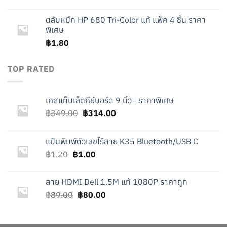
price
price
was:
is:
ตลับหมึก HP 680 Tri-Color แท้ แพ็ค 4 ชิ้น ราคา
฿89.00.
฿80.00.
พิเศษ
฿
1.80
TOP RATED
เคสแท็บเล็ตคีย์บอร์ด 9 นิ้ว | ราคาพิเศษ
Original
Current
฿
349.00
฿
314.00
price
price
was:
is:
แป้นพิมพ์ตัวเลขไร้สาย K35 Bluetooth/USB C
฿349.00.
฿314.00.
Original
Current
฿
1.20
฿
1.00
price
price
was:
is:
สาย HDMI Dell 1.5M แท้ 1080P ราคาถูก
฿1.20.
฿1.00.
Original
Current
฿
89.00
฿
80.00
price
price
was:
is:
฿89.00.
฿80.00.