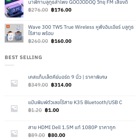
นาฬิกาบลูทูธลำโพง GOOJODOQ วิทยุ FM เสียงดี
was:
is:
Original
Current
฿
276.00
฿219.00.
฿
176.00
฿119.00.
price
price
was:
is:
Wave 300 TWS True Wireless หูฟังอินเอียร์ บลูทูธ
฿276.00.
฿176.00.
ไร้สาย พร้อม
Original
Current
฿
260.00
฿
160.00
price
price
was:
is:
BEST SELLING
฿260.00.
฿160.00.
เคสแท็บเล็ตคีย์บอร์ด 9 นิ้ว | ราคาพิเศษ
Original
Current
฿
349.00
฿
314.00
price
price
was:
is:
แป้นพิมพ์ตัวเลขไร้สาย K35 Bluetooth/USB C
฿349.00.
฿314.00.
Original
Current
฿
1.20
฿
1.00
price
price
was:
is:
สาย HDMI Dell 1.5M แท้ 1080P ราคาถูก
฿1.20.
฿1.00.
Original
Current
฿
89.00
฿
80.00