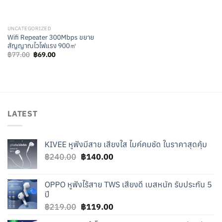
UNCATEGORIZED
Wifi Repeater 300Mbps ขยาย
สัญญาณไวไฟแรง 900㎡
Original
Current
฿
77.00
฿
69.00
price
price
was:
is:
฿77.00.
฿69.00.
LATEST
KIVEE หูฟังมีสาย เสียงใส ไมค์คมชัด ในราคาสุดคุ้ม
Original
Current
฿
240.00
฿
140.00
price
price
was:
is:
OPPO หูฟังไร้สาย TWS เสียงดี เบสหนัก รับประกัน 5
฿240.00.
฿140.00.
ปี
Original
Current
฿
219.00
฿
119.00
price
price