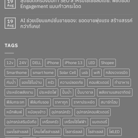
สุดยอดเครื่องมือทำ SEO สำหรับโซเชียลมีเดีย: พิชิตยอด
19
Aug
Engagement แบบก้าวกระโดด
AI ช่วยเขียนแคปชั่นขายของ: ยอดขายพุ่งแรง สร้างสรรค์
19
Aug
กว่าที่เคย!
TAGS
12v
24V
DELL
iPhone
iPhone 13
LED
Shopee
Smarthome
smart home
Solar Cell
usb
wifi
กล้องวงจรปิด
กันน้ำ
ของใช้ในบ้าน
ครัว
ความปลอดภัย
คอมพิวเตอร์
ทำอาหาร
ประหยัดพลังงาน
ประหยัดไฟ
ปั๊มน้ำ
ปั๊มบาดาล
พลังงานแสงอาทิตย์
ฟิล์มกระจก
ฟิล์มกันรอย
ราคาถูก
ราคาประหยัด
สมาร์ทโฮม
หมึกพิมพ์
หม้อหุงข้าว
อุปกรณ์ครัว
อุปกรณ์คอมพิวเตอร์
อุปกรณ์เสริมมือถือ
เครื่องครัว
เครื่องใช้ไฟฟ้า
แบตเตอรี่
แผงโซล่าเซลล์
โคมไฟโซล่าเซลล์
โซลาร์เซลล์
โซล่าเซลล์
ไฟLED