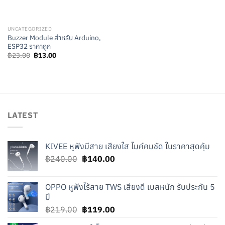
UNCATEGORIZED
Buzzer Module สำหรับ Arduino,
ESP32 ราคาถูก
Original
Current
฿
23.00
฿
13.00
price
price
was:
is:
฿23.00.
฿13.00.
LATEST
KIVEE หูฟังมีสาย เสียงใส ไมค์คมชัด ในราคาสุดคุ้ม
Original
Current
฿
240.00
฿
140.00
price
price
was:
is:
OPPO หูฟังไร้สาย TWS เสียงดี เบสหนัก รับประกัน 5
฿240.00.
฿140.00.
ปี
Original
Current
฿
219.00
฿
119.00
price
price