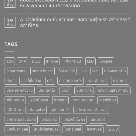
19
Aug
Engagement แบบก้าวกระโดด
AI ช่วยเขียนแคปชั่นขายของ: ยอดขายพุ่งแรง สร้างสรรค์
19
Aug
กว่าที่เคย!
TAGS
12v
24V
DELL
iPhone
iPhone 13
LED
Shopee
Smarthome
smart home
Solar Cell
usb
wifi
กล้องวงจรปิด
กันน้ำ
ของใช้ในบ้าน
ครัว
ความปลอดภัย
คอมพิวเตอร์
ทำอาหาร
ประหยัดพลังงาน
ประหยัดไฟ
ปั๊มน้ำ
ปั๊มบาดาล
พลังงานแสงอาทิตย์
ฟิล์มกระจก
ฟิล์มกันรอย
ราคาถูก
ราคาประหยัด
สมาร์ทโฮม
หมึกพิมพ์
หม้อหุงข้าว
อุปกรณ์ครัว
อุปกรณ์คอมพิวเตอร์
อุปกรณ์เสริมมือถือ
เครื่องครัว
เครื่องใช้ไฟฟ้า
แบตเตอรี่
แผงโซล่าเซลล์
โคมไฟโซล่าเซลล์
โซลาร์เซลล์
โซล่าเซลล์
ไฟLED