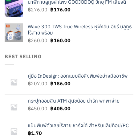
นาฬิกาบลูทูธลำโพง GOOJODOQ วิทยุ FM เสียงดี
was:
is:
Original
Current
฿
276.00
฿219.00.
฿
176.00
฿119.00.
price
price
was:
is:
Wave 300 TWS True Wireless หูฟังอินเอียร์ บลูทูธ
฿276.00.
฿176.00.
ไร้สาย พร้อม
Original
Current
฿
260.00
฿
160.00
price
price
was:
is:
BEST SELLING
฿260.00.
฿160.00.
คู่มือ InDesign: ออกแบบสื่อสิ่งพิมพ์อย่างมืออาชีพ
Original
Current
฿
207.00
฿
186.00
price
price
was:
is:
กระปุกออมสิน ATM สุนัขน้อย น่ารัก พกพาง่าย
฿207.00.
฿186.00.
Original
Current
฿
450.00
฿
405.00
price
price
was:
is:
แป้นพิมพ์ตัวเลขไร้สาย ชาร์จได้ สำหรับแล็ปท็อป/PC
฿450.00.
฿405.00.
฿
1.70