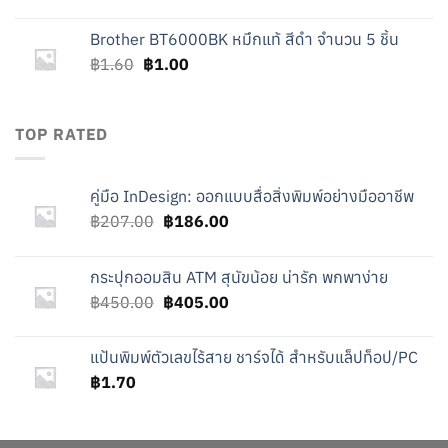
Brother BT6000BK หมึกแท้ สีดำ จำนวน 5 ชิ้น
Original
Current
฿
1.60
฿
1.00
price
price
was:
is:
฿1.60.
฿1.00.
TOP RATED
คู่มือ InDesign: ออกแบบสื่อสิ่งพิมพ์อย่างมืออาชีพ
Original
Current
฿
207.00
฿
186.00
price
price
was:
is:
กระปุกออมสิน ATM สุนัขน้อย น่ารัก พกพาง่าย
฿207.00.
฿186.00.
Original
Current
฿
450.00
฿
405.00
price
price
was:
is:
แป้นพิมพ์ตัวเลขไร้สาย ชาร์จได้ สำหรับแล็ปท็อป/PC
฿450.00.
฿405.00.
฿
1.70