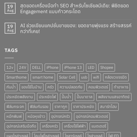
สุดยอดเครื่องมือทำ SEO สำหรับโซเชียลมีเดีย: พิชิตยอด
19
Aug
Engagement แบบก้าวกระโดด
AI ช่วยเขียนแคปชั่นขายของ: ยอดขายพุ่งแรง สร้างสรรค์
19
Aug
กว่าที่เคย!
TAGS
12v
24V
DELL
iPhone
iPhone 13
LED
Shopee
Smarthome
smart home
Solar Cell
usb
wifi
กล้องวงจรปิด
กันน้ำ
ของใช้ในบ้าน
ครัว
ความปลอดภัย
คอมพิวเตอร์
ทำอาหาร
ประหยัดพลังงาน
ประหยัดไฟ
ปั๊มน้ำ
ปั๊มบาดาล
พลังงานแสงอาทิตย์
ฟิล์มกระจก
ฟิล์มกันรอย
ราคาถูก
ราคาประหยัด
สมาร์ทโฮม
หมึกพิมพ์
หม้อหุงข้าว
อุปกรณ์ครัว
อุปกรณ์คอมพิวเตอร์
อุปกรณ์เสริมมือถือ
เครื่องครัว
เครื่องใช้ไฟฟ้า
แบตเตอรี่
แผงโซล่าเซลล์
โคมไฟโซล่าเซลล์
โซลาร์เซลล์
โซล่าเซลล์
ไฟLED