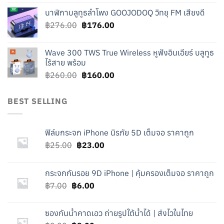
price
price
นาฬิกาบลูทูธลำโพง GOOJODOQ วิทยุ FM เสียงดี
was:
is:
Original
Current
฿
276.00
฿219.00.
฿
176.00
฿119.00.
price
price
was:
is:
Wave 300 TWS True Wireless หูฟังอินเอียร์ บลูทูธ
฿276.00.
฿176.00.
ไร้สาย พร้อม
Original
Current
฿
260.00
฿
160.00
price
price
was:
is:
BEST SELLING
฿260.00.
฿160.00.
ฟิล์มกระจก iPhone นิรภัย 5D เต็มจอ ราคาถูก
Original
Current
฿
25.00
฿
23.00
price
price
was:
is:
กระจกกันรอย 9D iPhone | คุ้มครองเต็มจอ ราคาถูก
฿25.00.
฿23.00.
Original
Current
฿
7.00
฿
6.00
price
price
was:
is:
ซองกันน้ำคาดเอว ถ่ายรูปใต้น้ำได้ | ส่งไวในไทย
฿7.00.
฿6.00.