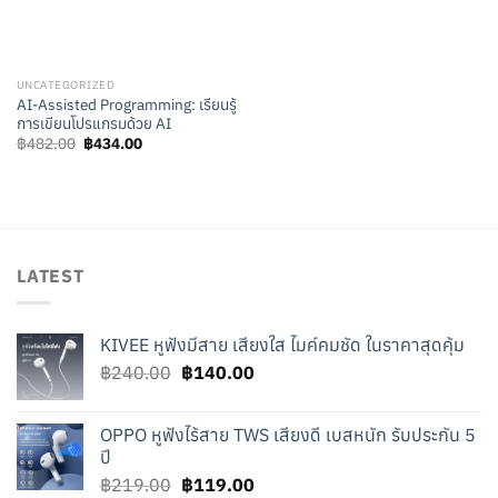
UNCATEGORIZED
AI-Assisted Programming: เรียนรู้
การเขียนโปรแกรมด้วย AI
Original
Current
฿
482.00
฿
434.00
price
price
was:
is:
฿482.00.
฿434.00.
LATEST
KIVEE หูฟังมีสาย เสียงใส ไมค์คมชัด ในราคาสุดคุ้ม
Original
Current
฿
240.00
฿
140.00
price
price
was:
is:
OPPO หูฟังไร้สาย TWS เสียงดี เบสหนัก รับประกัน 5
฿240.00.
฿140.00.
ปี
Original
Current
฿
219.00
฿
119.00