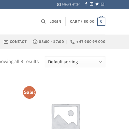
Newsletter
LOGIN
CART /
฿
0.00
0
CONTACT
08:00 - 17:00
+47 900 99 000
owing all 8 results
Sale!