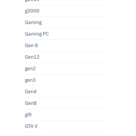
g3000
Gaming
Gaming PC
Gen 8
Gen12
gen2
gen3
Gen4
Gen8
gift
GTA V