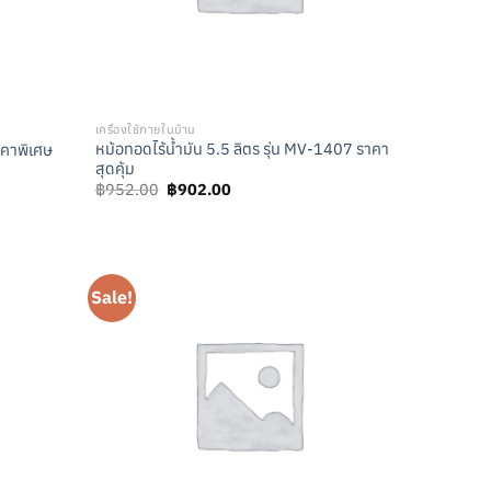
เครื่องใช้ภายในบ้าน
หม้อทอดไร้น้ำมัน 5.5 ลิตร รุ่น MV-1407 ราคา
าคาพิเศษ
สุดคุ้ม
Original
Current
฿
952.00
฿
902.00
price
price
was:
is:
฿952.00.
฿902.00.
Sale!