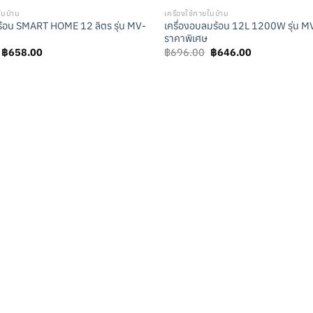
ในบ้าน
เครื่องใช้ภายในบ้าน
้อน SMART HOME 12 ลิตร รุ่น MV-
เครื่องอบลมร้อน 12L 1200W รุ่น 
ราคาพิเศษ
Original
Current
Original
Current
฿
658.00
฿
696.00
฿
646.00
price
price
price
price
was:
is:
was:
is:
฿708.00.
฿658.00.
฿696.00.
฿646.00.