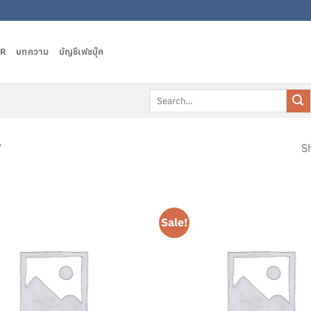
AR
บทความ
บัญชีเฟชบุ๊ค
Search
for:
”
Sh
Sale!