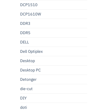
DCP1510
DCP1610W
DDR3
DDR5
DELL
Dell Optiplex
Desktop
Desktop PC
Detonger
die-cut
DIY
doti