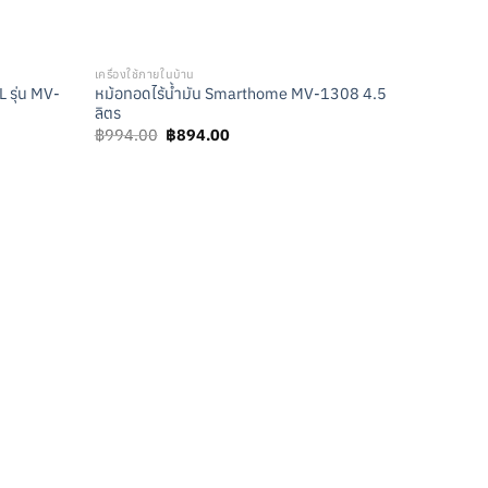
เครื่องใช้ภายในบ้าน
 รุ่น MV-
หม้อทอดไร้น้ำมัน Smarthome MV-1308 4.5
ลิตร
Original
Current
฿
994.00
฿
894.00
price
price
was:
is:
0.
฿994.00.
฿894.00.