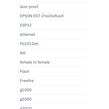
dust proof
EPSON 057 น้ำหมึกเติมแท้
ESP32
ethernet
Fb1012eh
felt
female to female
Flash
Freefire
g1000
g2000
g2010