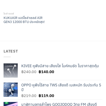
โซล่าเซลล์
KUKUAIR แอร์โซล่าเซลล์ AIR
GEN3 12000 BTU ประหยัดสุด!
LATEST
KIVEE หูฟังมีสาย เสียงใส ไมค์คมชัด ในราคาสุดคุ้ม
Original
Current
฿
240.00
฿
140.00
price
price
was:
is:
OPPO หูฟังไร้สาย TWS เสียงดี เบสหนัก รับประกัน 5
฿240.00.
฿140.00.
ปี
Original
Current
฿
219.00
฿
119.00
price
price
นาฬิกาบลูทูธลำโพง GOOJODOQ วิทยุ FM เสียงดี
was:
is: