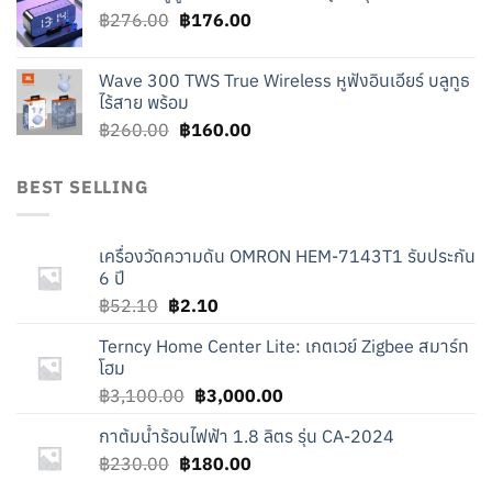
Original
Current
฿
276.00
฿219.00.
฿
176.00
฿119.00.
price
price
was:
is:
Wave 300 TWS True Wireless หูฟังอินเอียร์ บลูทูธ
฿276.00.
฿176.00.
ไร้สาย พร้อม
Original
Current
฿
260.00
฿
160.00
price
price
was:
is:
BEST SELLING
฿260.00.
฿160.00.
เครื่องวัดความดัน OMRON HEM-7143T1 รับประกัน
6 ปี
Original
Current
฿
52.10
฿
2.10
price
price
Terncy Home Center Lite: เกตเวย์ Zigbee สมาร์ท
was:
is:
โฮม
฿52.10.
฿2.10.
Original
Current
฿
3,100.00
฿
3,000.00
price
price
กาต้มน้ำร้อนไฟฟ้า 1.8 ลิตร รุ่น CA-2024
was:
is:
Original
Current
฿
230.00
฿
180.00
฿3,100.00.
฿3,000.00.
price
price