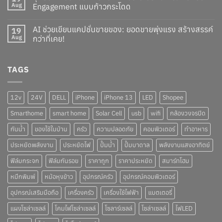
Aug
Engagement แบบก้าวกระโดด
AI ช่วยเขียนแคปชั่นขายของ: ยอดขายพุ่งแรง สร้างสรรค์
19
Aug
กว่าที่เคย!
TAGS
12v
24V
DELL
iPhone
iPhone 13
LED
Shopee
Smarthome
smart home
Solar Cell
usb
wifi
กล้องวงจรปิด
กันน้ำ
ของใช้ในบ้าน
ครัว
ความปลอดภัย
คอมพิวเตอร์
ทำอาหาร
ประหยัดพลังงาน
ประหยัดไฟ
ปั๊มน้ำ
ปั๊มบาดาล
พลังงานแสงอาทิตย์
ฟิล์มกระจก
ฟิล์มกันรอย
ราคาถูก
ราคาประหยัด
สมาร์ทโฮม
หมึกพิมพ์
หม้อหุงข้าว
อุปกรณ์ครัว
อุปกรณ์คอมพิวเตอร์
อุปกรณ์เสริมมือถือ
เครื่องครัว
เครื่องใช้ไฟฟ้า
แบตเตอรี่
แผงโซล่าเซลล์
โคมไฟโซล่าเซลล์
โซลาร์เซลล์
โซล่าเซลล์
ไฟLED