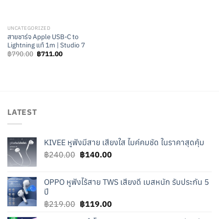
UNCATEGORIZED
สายชาร์จ Apple USB-C to
Lightning แท้ 1m | Studio 7
Original
Current
฿
790.00
฿
711.00
price
price
was:
is:
฿790.00.
฿711.00.
LATEST
KIVEE หูฟังมีสาย เสียงใส ไมค์คมชัด ในราคาสุดคุ้ม
Original
Current
฿
240.00
฿
140.00
price
price
was:
is:
OPPO หูฟังไร้สาย TWS เสียงดี เบสหนัก รับประกัน 5
฿240.00.
฿140.00.
ปี
Original
Current
฿
219.00
฿
119.00
price
price