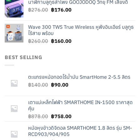
นาฬิกาบลูทูธลำโพง GOOJODOQ วิทยุ FM เสียงดี
was:
is:
Original
Current
฿
276.00
฿219.00.
฿
176.00
฿119.00.
price
price
was:
is:
Wave 300 TWS True Wireless หูฟังอินเอียร์ บลูทูธ
฿276.00.
฿176.00.
ไร้สาย พร้อม
Original
Current
฿
260.00
฿
160.00
price
price
was:
is:
BEST SELLING
฿260.00.
฿160.00.
ตะแกรงหม้อทอดไร้น้ำมัน SmartHome 2-5.5 ลิตร
Original
Current
฿
140.00
฿
90.00
price
price
was:
is:
เตาแม่เหล็กไฟฟ้า SMARTHOME IN-1500 ราคาสุด
฿140.00.
฿90.00.
คุ้ม
Original
Current
฿
878.00
฿
758.00
price
price
หม้อหุงข้าวดิจิตอล SMARTHOME 1.8 ลิตร รุ่น SM-
was:
is:
RCD903/904/905
฿878.00.
฿758.00.