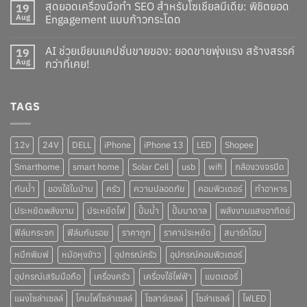
สุดยอดเครื่องมือทำ SEO สำหรับโซเชียลมีเดีย: พิชิตยอด
19
Aug
Engagement แบบก้าวกระโดด
AI ช่วยเขียนแคปชั่นขายของ: ยอดขายพุ่งแรง สร้างสรรค์
19
Aug
กว่าที่เคย!
TAGS
12v
24V
DELL
iPhone
iPhone 13
LED
Shopee
Smarthome
smart home
Solar Cell
usb
wifi
กล้องวงจรปิด
กันน้ำ
ของใช้ในบ้าน
ครัว
ความปลอดภัย
คอมพิวเตอร์
ทำอาหาร
ประหยัดพลังงาน
ประหยัดไฟ
ปั๊มน้ำ
ปั๊มบาดาล
พลังงานแสงอาทิตย์
ฟิล์มกระจก
ฟิล์มกันรอย
ราคาถูก
ราคาประหยัด
สมาร์ทโฮม
หมึกพิมพ์
หม้อหุงข้าว
อุปกรณ์ครัว
อุปกรณ์คอมพิวเตอร์
อุปกรณ์เสริมมือถือ
เครื่องครัว
เครื่องใช้ไฟฟ้า
แบตเตอรี่
แผงโซล่าเซลล์
โคมไฟโซล่าเซลล์
โซลาร์เซลล์
โซล่าเซลล์
ไฟLED