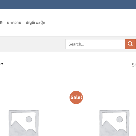
AR
บทความ
บัญชีเฟชบุ๊ค
Search
for:
E”
Sh
Sale!