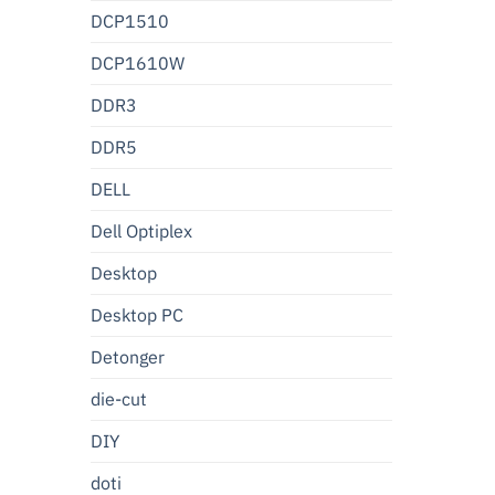
DCP1510
DCP1610W
DDR3
DDR5
DELL
Dell Optiplex
Desktop
Desktop PC
Detonger
die-cut
DIY
doti