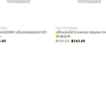
RIZED
UNCATEGORIZED
500NW: ปริ้นเตอร์เลเซอร์ขาวดำ
ปลั๊กแปลงไฟ Universal Adapter ราค
e
NEW
iginal
Current
Original
Current
4.00
฿
159.00
฿
143.00
ice
price
price
price
s:
is:
was:
is:
.50.
฿4.00.
฿159.00.
฿143.00.