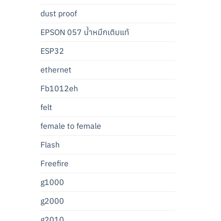
dust proof
EPSON 057 น้ำหมึกเติมแท้
ESP32
ethernet
Fb1012eh
felt
female to female
Flash
Freefire
g1000
g2000
g2010