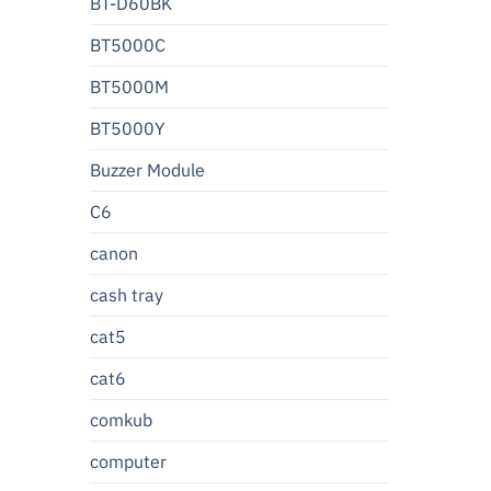
BT-D60BK
BT5000C
BT5000M
BT5000Y
Buzzer Module
C6
canon
cash tray
cat5
cat6
comkub
computer