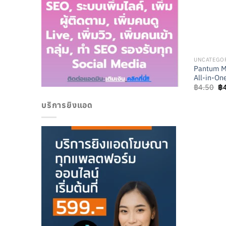
UNCATEGO
Pantum M6
All-in-On
Or
฿
4.50
฿
pr
wa
บริการยิงแอด
฿4