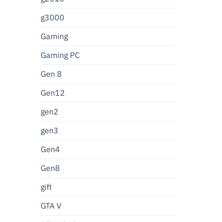
g3000
Gaming
Gaming PC
Gen 8
Gen12
gen2
gen3
Gen4
Gen8
gift
GTA V