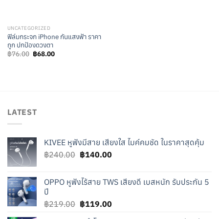
UNCATEGORIZED
ฟิล์มกระจก iPhone กันแสงฟ้า ราคา
ถูก ปกป้องดวงตา
Original
Current
฿
76.00
฿
68.00
price
price
was:
is:
฿76.00.
฿68.00.
LATEST
KIVEE หูฟังมีสาย เสียงใส ไมค์คมชัด ในราคาสุดคุ้ม
Original
Current
฿
240.00
฿
140.00
price
price
was:
is:
OPPO หูฟังไร้สาย TWS เสียงดี เบสหนัก รับประกัน 5
฿240.00.
฿140.00.
ปี
Original
Current
฿
219.00
฿
119.00
price
price