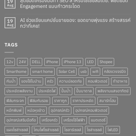
สุดยอดเครื่องมือทำ SEO สำหรับโซเชียลมีเดีย: พิชิตยอด
19
Aug
Engagement แบบก้าวกระโดด
AI ช่วยเขียนแคปชั่นขายของ: ยอดขายพุ่งแรง สร้างสรรค์
19
Aug
กว่าที่เคย!
TAGS
12v
24V
DELL
iPhone
iPhone 13
LED
Shopee
Smarthome
smart home
Solar Cell
usb
wifi
กล้องวงจรปิด
กันน้ำ
ของใช้ในบ้าน
ครัว
ความปลอดภัย
คอมพิวเตอร์
ทำอาหาร
ประหยัดพลังงาน
ประหยัดไฟ
ปั๊มน้ำ
ปั๊มบาดาล
พลังงานแสงอาทิตย์
ฟิล์มกระจก
ฟิล์มกันรอย
ราคาถูก
ราคาประหยัด
สมาร์ทโฮม
หมึกพิมพ์
หม้อหุงข้าว
อุปกรณ์ครัว
อุปกรณ์คอมพิวเตอร์
อุปกรณ์เสริมมือถือ
เครื่องครัว
เครื่องใช้ไฟฟ้า
แบตเตอรี่
แผงโซล่าเซลล์
โคมไฟโซล่าเซลล์
โซลาร์เซลล์
โซล่าเซลล์
ไฟLED