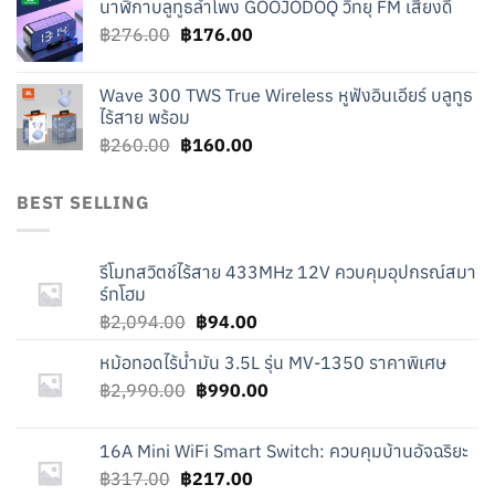
นาฬิกาบลูทูธลำโพง GOOJODOQ วิทยุ FM เสียงดี
was:
is:
Original
Current
฿
276.00
฿219.00.
฿
176.00
฿119.00.
price
price
was:
is:
Wave 300 TWS True Wireless หูฟังอินเอียร์ บลูทูธ
฿276.00.
฿176.00.
ไร้สาย พร้อม
Original
Current
฿
260.00
฿
160.00
price
price
was:
is:
BEST SELLING
฿260.00.
฿160.00.
รีโมทสวิตช์ไร้สาย 433MHz 12V ควบคุมอุปกรณ์สมา
ร์ทโฮม
Original
Current
฿
2,094.00
฿
94.00
price
price
หม้อทอดไร้น้ำมัน 3.5L รุ่น MV-1350 ราคาพิเศษ
was:
is:
Original
Current
฿
2,990.00
฿2,094.00.
฿
990.00
฿94.00.
price
price
was:
is:
16A Mini WiFi Smart Switch: ควบคุมบ้านอัจฉริยะ
฿2,990.00.
฿990.00.
Original
Current
฿
317.00
฿
217.00