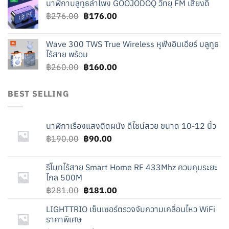
นาฬิกาบลูทูธลำโพง GOOJODOQ วิทยุ FM เสียงดี
was:
is:
Original
Current
฿
276.00
฿219.00.
฿
176.00
฿119.00.
price
price
was:
is:
Wave 300 TWS True Wireless หูฟังอินเอียร์ บลูทูธ
฿276.00.
฿176.00.
ไร้สาย พร้อม
Original
Current
฿
260.00
฿
160.00
price
price
was:
is:
BEST SELLING
฿260.00.
฿160.00.
นาฬิกาเรืองแสงติดผนัง ดีไซน์สวย ขนาด 10-12 นิ้ว
Original
Current
฿
190.00
฿
90.00
price
price
was:
is:
รีโมทไร้สาย Smart Home RF 433Mhz ควบคุมระยะ
฿190.00.
฿90.00.
ไกล 500M
Original
Current
฿
281.00
฿
181.00
price
price
LIGHTTRIO เซ็นเซอร์ตรวจจับความเคลื่อนไหว WiFi
was:
is:
ราคาพิเศษ
฿281.00.
฿181.00.