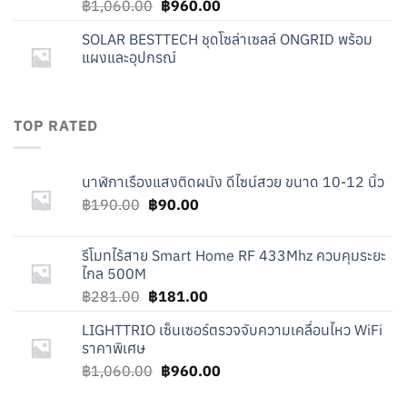
Original
Current
฿
1,060.00
฿
960.00
price
price
SOLAR BESTTECH ชุดโซล่าเซลล์ ONGRID พร้อม
was:
is:
แผงและอุปกรณ์
฿1,060.00.
฿960.00.
TOP RATED
นาฬิกาเรืองแสงติดผนัง ดีไซน์สวย ขนาด 10-12 นิ้ว
Original
Current
฿
190.00
฿
90.00
price
price
was:
is:
รีโมทไร้สาย Smart Home RF 433Mhz ควบคุมระยะ
฿190.00.
฿90.00.
ไกล 500M
Original
Current
฿
281.00
฿
181.00
price
price
LIGHTTRIO เซ็นเซอร์ตรวจจับความเคลื่อนไหว WiFi
was:
is:
ราคาพิเศษ
฿281.00.
฿181.00.
Original
Current
฿
1,060.00
฿
960.00
price
price