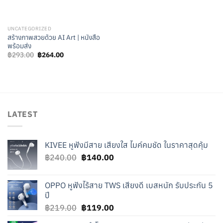
UNCATEGORIZED
สร้างภาพสวยด้วย AI Art | หนังสือ
พร้อมส่ง
Original
Current
฿
293.00
฿
264.00
price
price
was:
is:
฿293.00.
฿264.00.
LATEST
KIVEE หูฟังมีสาย เสียงใส ไมค์คมชัด ในราคาสุดคุ้ม
Original
Current
฿
240.00
฿
140.00
price
price
was:
is:
OPPO หูฟังไร้สาย TWS เสียงดี เบสหนัก รับประกัน 5
฿240.00.
฿140.00.
ปี
Original
Current
฿
219.00
฿
119.00
price
price