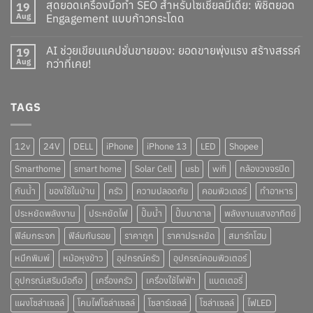
สุดยอดเครื่องมือทำ SEO สำหรับโซเชียลมีเดีย: พิชิตยอด
19
Aug
Engagement แบบก้าวกระโดด
AI ช่วยเขียนแคปชั่นขายของ: ยอดขายพุ่งแรง สร้างสรรค์
19
Aug
กว่าที่เคย!
TAGS
12v
24V
DELL
iPhone
iPhone 13
LED
Shopee
Smarthome
smart home
Solar Cell
usb
wifi
กล้องวงจรปิด
กันน้ำ
ของใช้ในบ้าน
ครัว
ความปลอดภัย
คอมพิวเตอร์
ทำอาหาร
ประหยัดพลังงาน
ประหยัดไฟ
ปั๊มน้ำ
ปั๊มบาดาล
พลังงานแสงอาทิตย์
ฟิล์มกระจก
ฟิล์มกันรอย
ราคาถูก
ราคาประหยัด
สมาร์ทโฮม
หมึกพิมพ์
หม้อหุงข้าว
อุปกรณ์ครัว
อุปกรณ์คอมพิวเตอร์
อุปกรณ์เสริมมือถือ
เครื่องครัว
เครื่องใช้ไฟฟ้า
แบตเตอรี่
แผงโซล่าเซลล์
โคมไฟโซล่าเซลล์
โซลาร์เซลล์
โซล่าเซลล์
ไฟLED