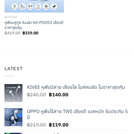
สินค้าไอที
หูฟังบลูทูธ Asaki AK-PODS3 เสียงดี
ราคาสุดคุ้ม
Original
Current
฿
419.00
฿
319.00
price
price
was:
is:
฿419.00.
฿319.00.
LATEST
KIVEE หูฟังมีสาย เสียงใส ไมค์คมชัด ในราคาสุดคุ้ม
Original
Current
฿
240.00
฿
140.00
price
price
was:
is:
OPPO หูฟังไร้สาย TWS เสียงดี เบสหนัก รับประกัน 5
฿240.00.
฿140.00.
ปี
Original
Current
฿
219.00
฿
119.00
price
price