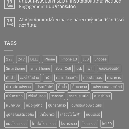
สุดยอดเครื่องมือทำ SEO สำหรับโซเชียลมีเดีย: พิชิตยอด
19
Aug
Engagement แบบก้าวกระโดด
AI ช่วยเขียนแคปชั่นขายของ: ยอดขายพุ่งแรง สร้างสรรค์
19
Aug
กว่าที่เคย!
TAGS
12v
24V
DELL
iPhone
iPhone 13
LED
Shopee
Smarthome
smart home
Solar Cell
usb
wifi
กล้องวงจรปิด
กันน้ำ
ของใช้ในบ้าน
ครัว
ความปลอดภัย
คอมพิวเตอร์
ทำอาหาร
ประหยัดพลังงาน
ประหยัดไฟ
ปั๊มน้ำ
ปั๊มบาดาล
พลังงานแสงอาทิตย์
ฟิล์มกระจก
ฟิล์มกันรอย
ราคาถูก
ราคาประหยัด
สมาร์ทโฮม
หมึกพิมพ์
หม้อหุงข้าว
อุปกรณ์ครัว
อุปกรณ์คอมพิวเตอร์
อุปกรณ์เสริมมือถือ
เครื่องครัว
เครื่องใช้ไฟฟ้า
แบตเตอรี่
แผงโซล่าเซลล์
โคมไฟโซล่าเซลล์
โซลาร์เซลล์
โซล่าเซลล์
ไฟLED