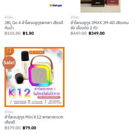
ลำโพง
ลำโพง
JBL Go 4 ลำโพงบลูทูธพกพา เสียงดี
ลำโพงบลูทูธ JMAX JM-4D เสียงคม
กันน้ำ
ชัด เชื่อมต่อ 2 ตัว
Original
Current
Original
Current
฿
101.80
฿
1.80
฿
449.00
฿
349.00
price
price
price
price
was:
is:
was:
is:
฿101.80.
฿1.80.
฿449.00.
฿349.00.
Sale!
ลำโพง
ลำโพงบลูทูธ Mini K12 พกพาสะดวก
เสียงดี
Original
Current
฿
179.00
฿
79.00
price
price