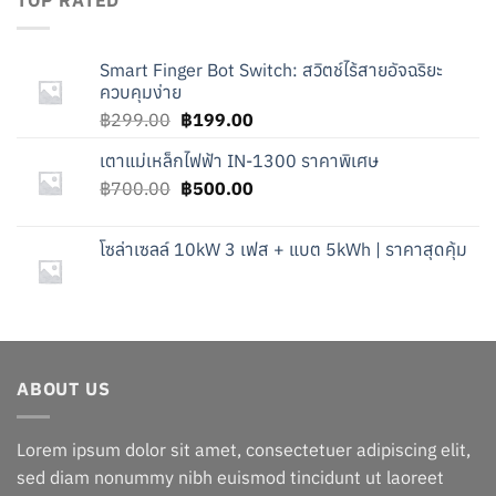
TOP RATED
Smart Finger Bot Switch: สวิตช์ไร้สายอัจฉริยะ
ควบคุมง่าย
Original
Current
฿
299.00
฿
199.00
price
price
เตาแม่เหล็กไฟฟ้า IN-1300 ราคาพิเศษ
was:
is:
Original
Current
฿
700.00
฿299.00.
฿
500.00
฿199.00.
price
price
was:
is:
โซล่าเซลล์ 10kW 3 เฟส + แบต 5kWh | ราคาสุดคุ้ม
฿700.00.
฿500.00.
ABOUT US
Lorem ipsum dolor sit amet, consectetuer adipiscing elit,
sed diam nonummy nibh euismod tincidunt ut laoreet