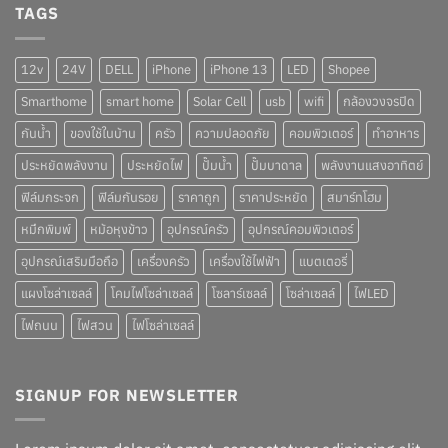
TAGS
12v
24V
DELL
iPhone
iPhone 13
LED
Shopee
Smarthome
smart home
Solar Cell
usb
wifi
กล้องวงจรปิด
กันน้ำ
ของใช้ในบ้าน
ครัว
ความปลอดภัย
คอมพิวเตอร์
ทำอาหาร
ประหยัดพลังงาน
ประหยัดไฟ
ปั๊มน้ำ
ปั๊มบาดาล
พลังงานแสงอาทิตย์
ฟิล์มกระจก
ฟิล์มกันรอย
ราคาถูก
ราคาประหยัด
สมาร์ทโฮม
หมึกพิมพ์
หม้อหุงข้าว
อุปกรณ์ครัว
อุปกรณ์คอมพิวเตอร์
อุปกรณ์เสริมมือถือ
เครื่องครัว
เครื่องใช้ไฟฟ้า
แบตเตอรี่
แผงโซล่าเซลล์
โคมไฟโซล่าเซลล์
โซลาร์เซลล์
โซล่าเซลล์
ไฟLED
ไฟถนน
ไฟสวน
ไฟโซล่าเซลล์
SIGNUP FOR NEWSLETTER