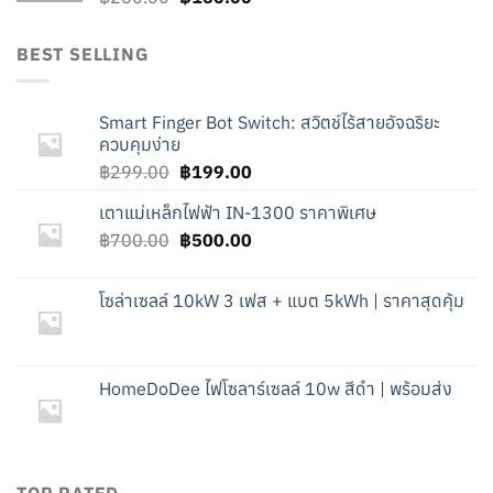
price
price
was:
is:
BEST SELLING
฿260.00.
฿160.00.
Smart Finger Bot Switch: สวิตช์ไร้สายอัจฉริยะ
ควบคุมง่าย
Original
Current
฿
299.00
฿
199.00
price
price
เตาแม่เหล็กไฟฟ้า IN-1300 ราคาพิเศษ
was:
is:
Original
Current
฿
700.00
฿299.00.
฿
500.00
฿199.00.
price
price
was:
is:
โซล่าเซลล์ 10kW 3 เฟส + แบต 5kWh | ราคาสุดคุ้ม
฿700.00.
฿500.00.
HomeDoDee ไฟโซลาร์เซลล์ 10w สีดำ | พร้อมส่ง