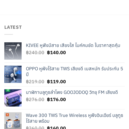
was:
is:
฿179.00.
฿79.00.
LATEST
KIVEE หูฟังมีสาย เสียงใส ไมค์คมชัด ในราคาสุดคุ้ม
Original
Current
฿
240.00
฿
140.00
price
price
was:
is:
OPPO หูฟังไร้สาย TWS เสียงดี เบสหนัก รับประกัน 5
฿240.00.
฿140.00.
ปี
Original
Current
฿
219.00
฿
119.00
price
price
นาฬิกาบลูทูธลำโพง GOOJODOQ วิทยุ FM เสียงดี
was:
is:
Original
Current
฿
276.00
฿219.00.
฿
176.00
฿119.00.
price
price
was:
is:
Wave 300 TWS True Wireless หูฟังอินเอียร์ บลูทูธ
฿276.00.
฿176.00.
ไร้สาย พร้อม
Original
Current
฿
260.00
฿
160.00